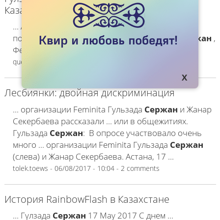
Казахстана
... Активистка Гульзада
Сержан
дала интервью
порталу Vlast.kz, в ... сайте Vlast.kz Гулзада
Сержан
,
Феминита , лесбиянки , ...
queeradmin
- 03/12/2018 - 04:59 - 0 comments
Лесбиянки: двойная дискриминация
... организации Feminita Гульзада
Сержан
и Жанар
Секербаева рассказали ... или в общежитиях.
Гульзада
Сержан
: В опросе участвовало очень
много ... организации Feminita Гульзада
Сержан
(слева) и Жанар Секербаева. Астана, 17 ...
tolek.toews
- 06/08/2017 - 10:04 - 2 comments
История RainbowFlash в Казахстане
... Гүлзада
Сержан
17 May 2017 С днем ...