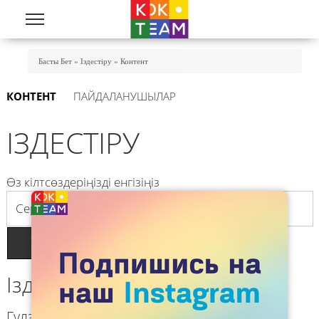
Skip to main content
You Are Here
Басты Бет
»
Іздестіру
»
Контент
(ACTIVE TAB)
КОНТЕНТ
ПАЙДАЛАНУШЫЛАР
Primary tabs
ІЗДЕСТІРУ
Өз кілтсөздеріңізді енгізіңіз
Іздеу нәтижелері
Гулзада Сержан об ЛБК-женщинах