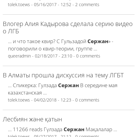
tolek.toews
- 05/16/2017 - 12:52 - 2 comments
Влогер Алия Кадырова сделала серию видео
о ЛГБ
... и что такое квир? C Гульзадой
Сержан
» -
поговорили о квир-теории, группе ...
queeradmin
- 02/18/2017 - 23:10 - 0 comments
В Алматы прошла дискуссия на тему ЛГБТ
... Спикерка: Гулзада
Сержан
В середине мая
казахстанская ...
tolek.toews
- 04/02/2018 - 12:23 - 0 comments
Лесбиян және қатын
... 11266 reads Гүлзада
Сержан
Мақалалар ...
tolek.toews
- 05/27/2017 - 21:12 - 0 comments