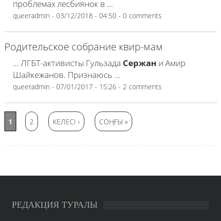
проблемах лесбиянок в ...
queeradmin
- 03/12/2018 - 04:50 - 0 comments
Родительское собрание квир-мам
... ЛГБТ-активисты Гульзада
Сержан
и Амир
Шайкежанов. Признаюсь ...
queeradmin
- 07/01/2017 - 15:26 - 2 comments
1
2
КЕЛЕСІ ›
СОҢҒЫ »
Беттер
РЕДАКЦИЯ ТУРАЛЫ