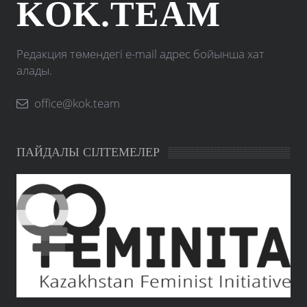
KOK.TEAM
Редакция төмендегі e-mail адрес бойынша хат
алады.
office@kok.team
ПАЙДАЛЫ СІЛТЕМЕЛЕР