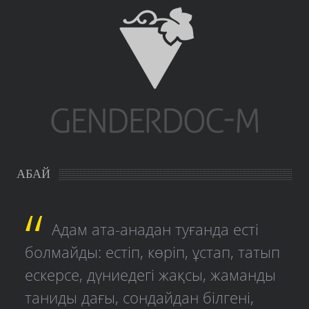
АБАЙ
Адам ата-анадан туғанда есті
болмайды: естіп, көріп, ұстап, татып
ескерсе, дүниедегі жақсы, жаманды
таниды дағы, сондайдан білгені,