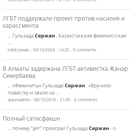
ЛГБТ поддержали проект против насилия и
харассмента
... Гульзада
Сержан
, Казахстанская феминистская
...
tolek.toews
- 03/15/2024 - 14:25 - 0 comments
В Алматы задержана ЛГБТ-активистка Жанар
Секербаева
... «Феминиты» Гульзаде
Сержан
. «Вручили
повестку и звали на ...
queeradmin
- 08/15/2018 - 21:49 - 0 comments
Полный сатисфакшн
... почему "ұят" проиграл Гульзада
Сержан
- о