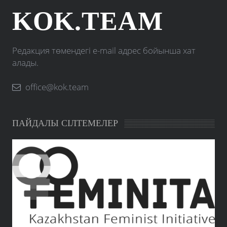
KOK.TEAM
Редакция төмендегі e-mail адрес бойынша хат
алады.
office@kok.team
ПАЙДАЛЫ СІЛТЕМЕЛЕР