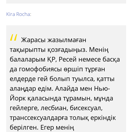
Kira Rocha
:
Жарасы жазылмаған
тақырыпты қозғадыңыз. Менің
балаларым ҚР, Ресей немесе басқа
да гомофобиясы өршіп тұрған
елдерде гей болып туылса, қатты
алаңдар едім. Алайда мен Нью-
Йорк қаласында тұрамын, мұнда
гейлерге, лесбиан, бисексуал,
транссексуалдарға толық еркіндік
берілген. Егер менің