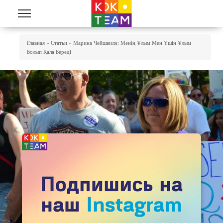
Skip to main content
You Are Here
Главная
»
Статьи
»
Марина Чейшвили: Менің Ұлым Мен Үшін Ұлым
Болып Қала Бередi