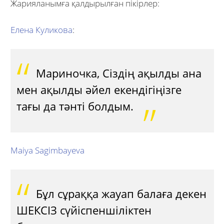
Жарияланымға қалдырылған пікірлер:
Елена Куликова
:
Мариночка, Сіздің ақылды ана
мен ақылды әйел екендігіңізге
тағы да тәнті болдым.
Maiya Sagimbayeva
Бұл сұраққа жауап балаға декен
ШЕКСІЗ сүйіспеншіліктен