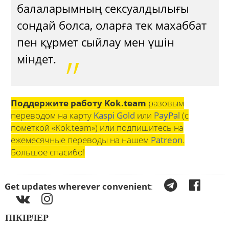
балаларымның сексуалдылығы
сондай болса, оларға тек махаббат
пен құрмет сыйлау мен үшін
міндет.
Поддержите работу Kok.team
разовым
переводом на карту
Kaspi Gold
или
PayPal
(с
пометкой «Kok.team») или подпишитесь на
ежемесячные переводы на нашем
Patreon
.
Большое спасибо!
Get updates wherever convenient
:
ПІКІРЛЕР