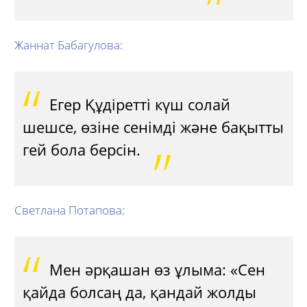
Жаннат Бабагулова
:
Егер Құдіретті күш солай
шешсе, өзіне сенімді және бақытты
гей бола берсін.
Светлана Потапова
:
Мен әрқашан өз ұлыма: «Сен
қайда болсаң да, қандай жолды