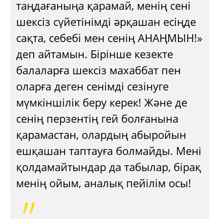
таңдағаныңа қарамай, менің сені
шексіз сүйетінімді әрқашан есіңде
сақта, себебі мен сенің АНАҢМЫН!»
деп айтамын. Бірінше кезекте
балаларға шексіз махаббат пен
оларға деген сенімді сезінуге
мүмкіншілік беру керек! Және де
сенің перзентің гей болғанына
қарамастан, олардың абыройын
ешқашан таптауға болмайды. Мені
қолдамайтындар да табылар, бірақ
менің ойым, аналық пейілім осы!