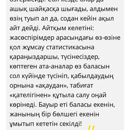
ашық шайқасқа шығады, алдымен
өзің туып ал да, содан кейін ақыл
айт дейді. Айтқым келетіні:
жасөспірімдер арасындағы өз-өзіне
қол жұмсау статистикасына
қараңыздаршы, түсінесіздер,
көптеген ата-аналар өз баласын
сол күйінде түсініп, қабылдаудың
орнына «ақаудан», табиғат
«қателігінен» құтыла салу оңай
көрінеді. Бауыр еті баласы екенін,
жанының бір бөлшегі екенін
ұмытып кететін секілді!