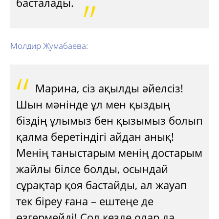
басталады.
Молдир Жумабаева
:
Марина, сіз ақылды әйелсіз!
Шын мәнінде ұл мен қыздың
біздің ұлымыз бен қызымыз болып
қалма беретіндігі айдан анық!
Менің таныстарым менің достарым
жайлы білсе болды, осындай
сұрақтар қоя бастайды, ал жауап
тек біреу ғана – ештеңе де
өзгермейді! Сол кезде олар да