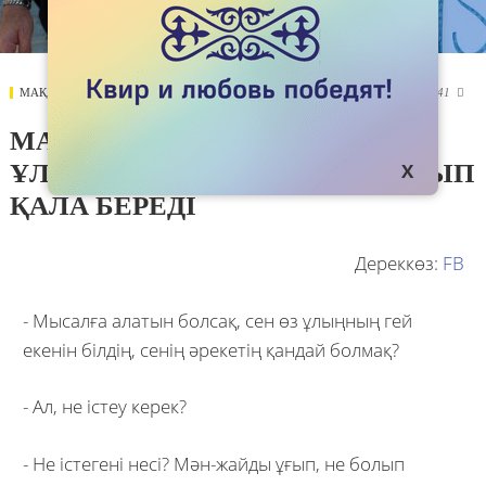
МАҚАЛАЛАР
25 MAY 2017
3341

МАРИНА ЧЕЙШВИЛИ: МЕНІҢ
ҰЛЫМ МЕН ҮШІН ҰЛЫМ БОЛЫП
ҚАЛА БЕРЕДI
Дереккөз:
FB
- Мысалға алатын болсақ, сен өз ұлыңның гей
екенін білдің, сенің әрекетің қандай болмақ?
- Ал, не істеу керек?
- Не істегені несі? Мән-жайды ұғып, не болып