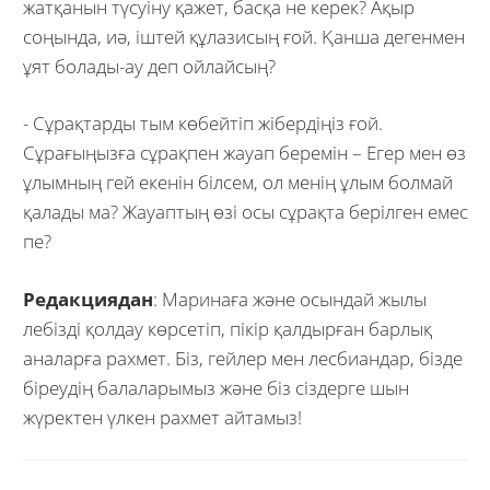
жатқанын түсуіну қажет, басқа не керек? Ақыр
соңында, иә, іштей құлазисың ғой. Қанша дегенмен
ұят болады-ау деп ойлайсың?
- Сұрақтарды тым көбейтіп жібердіңіз ғой.
Сұрағыңызға сұрақпен жауап беремін – Егер мен өз
ұлымның гей екенін білсем, ол менің ұлым болмай
қалады ма? Жауаптың өзі осы сұрақта берілген емес
пе?
Редакциядан
: Маринаға және осындай жылы
лебізді қолдау көрсетіп, пікір қалдырған барлық
аналарға рахмет. Біз, гейлер мен лесбиандар, бізде
біреудің балаларымыз және біз сіздерге шын
жүректен үлкен рахмет айтамыз!