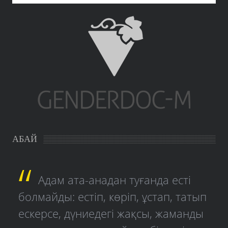
АБАЙ
Адам ата-анадан туғанда есті
болмайды: естіп, көріп, ұстап, татып
ескерсе, дүниедегі жақсы, жаманды