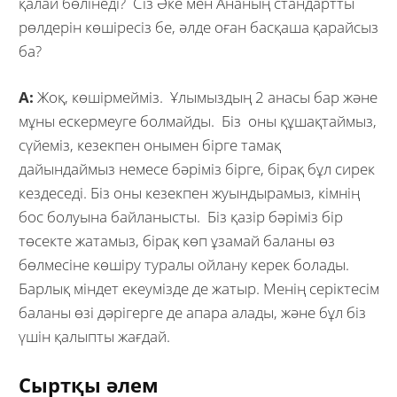
қалай бөлінеді? Сіз Әке мен Ананың стандартты
рөлдерін көшіресіз бе, әлде оған басқаша қарайсыз
ба?
А:
Жоқ, көшірмейміз. Ұлымыздың 2 анасы бар және
мұны ескермеуге болмайды. Біз оны құшақтаймыз,
сүйеміз, кезекпен онымен бірге тамақ
дайындаймыз немесе бәріміз бірге, бірақ бұл сирек
кездеседі. Біз оны кезекпен жуындырамыз, кімнің
бос болуына байланысты. Біз қазір бәріміз бір
төсекте жатамыз, бірақ көп ұзамай баланы өз
бөлмесіне көшіру туралы ойлану керек болады.
Барлық міндет екеумізде де жатыр. Менің серіктесім
баланы өзі дәрігерге де апара алады, және бұл біз
үшін қалыпты жағдай.
Сыртқы әлем