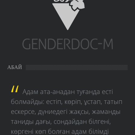
АБАЙ
Адам ата-анадан туғанда есті
болмайды: естіп, көріп, ұстап, татып
ескерсе, дүниедегі жақсы, жаманды
таниды дағы, сондайдан білгені,
көргені көп болған адам білімді