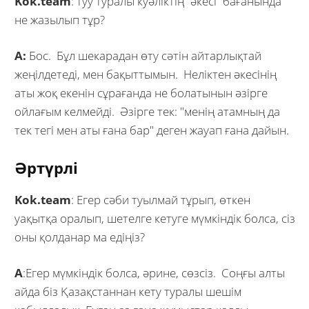
Kok.team
: туу туралы куәліктің “әкесі” бағанында
не жазылып тұр?
А:
Бос. Бұл шекарадан өту сәтін айтарлықтай
жеңілдетеді, мен бақыттымын. Неліктен әкесінің
аты жоқ екенін сұрағанда не болатынын әзірге
ойлағым келмейді. Әзірге тек: "менің атамның да
тек тегі мен аты ғана бар" деген жауап ғана дайын.
Әртүрлі
Kok.team
: Егер сәби туылмай тұрып, өткен
уақытқа оралып, шетелге кетуге мүмкіндік болса, сіз
оны қолданар ма едіңіз?
А
:Егер мүмкіндік болса, әрине, сөзсіз. Соңғы алты
айда біз Қазақстаннан кету туралы шешім