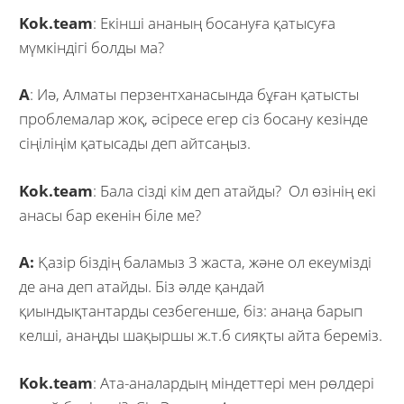
Kok.team
: Екінші ананың босануға қатысуға
мүмкіндігі болды ма?
А
: Иә, Алматы перзентханасында бұған қатысты
проблемалар жоқ, әсіресе егер сіз босану кезінде
сіңіліңім қатысады деп айтсаңыз.
Kok.team
: Бала сізді кім деп атайды? Ол өзінің екі
анасы бар екенін біле ме?
А:
Қазір біздің баламыз 3 жаста, және ол екеумізді
де ана деп атайды. Біз әлде қандай
қиындықтантарды сезбегенше, біз: анаңа барып
келші, анаңды шақыршы ж.т.б сияқты айта береміз.
Kok.team
: Ата-аналардың міндеттері мен рөлдері