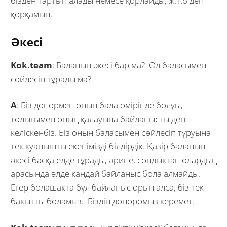
бізден тартып алады немесе қорлайды, ж.т.б деп
қорқамын.
Әкесі
Kok.team
: Баланың әкесі бар ма? Ол баласымен
сөйлесіп тұрады ма?
А
: Біз донормен оның бала өмірінде болуы,
толығымен оның қалауына байланысты деп
келіскенбіз. Біз оның баласымен сөйлесіп тұруына
тек қуанышты екенімізді білдірдік. Қазір баланың
әкесі басқа елде тұрады, әрине, сондықтан олардың
арасында әлде қандай байланыс бола алмайды.
Егер болашақта бұл байланыс орын алса, біз тек
бақытты боламыз. Біздің доноромыз керемет.