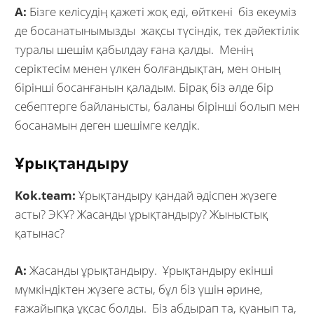
А:
Бізге келісудің қажеті жоқ еді, өйткені біз екеуміз
де босанатынымызды жақсы түсіндік, тек дәйектілік
туралы шешім қабылдау ғана қалды. Менің
серіктесім менен үлкен болғандықтан, мен оның
бірінші босанғанын қаладым. Бірақ біз әлде бір
себептерге байланысты, баланы бірінші болып мен
босанамын деген шешімге келдік.
Ұрықтандыру
Kok.team:
Ұрықтандыру қандай әдіспен жүзеге
асты? ЭКҰ? Жасанды ұрықтандыру? Жыныстық
қатынас?
А:
Жасанды ұрықтандыру. Ұрықтандыру екінші
мүмкіндіктен жүзеге асты, бұл біз үшін әрине,
ғажайыпқа ұқсас болды. Біз абдырап та, қуанып та,