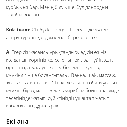
құрбымыз бар. Менің білуімше, бұл донордың
талабы болған.
Kok.team:
Сіз бүкіл процесті іс жүзінде жүзеге
асыру туралы қандай кеңес бере аласыз?
А
: Егер сіз жасанды ұрықтандыру әдісін өзіңіз
қолданып көргіңіз келсе, оны тек сіздің үйіңіздің
ортасында жасауға кеңес беремін. Бұл сізді
мүмкіндігінше босаңсытады. Ванна, шай, массаж,
жыныстық қатынас. Сіз әлі де аздап қобалжуыңыз
мүмкін, бірақ менің жеке тәжірибем бойынша, үйде
төсегіңізде жатып, сүйіктіңізді құшақтап жатып,
қобалжыған дұрысырақ.
Екі ана