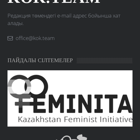
Редакция төмендегі e-mail адрес бойынша хат
алады.
office@kok.team
ПАЙДАЛЫ СІЛТЕМЕЛЕР