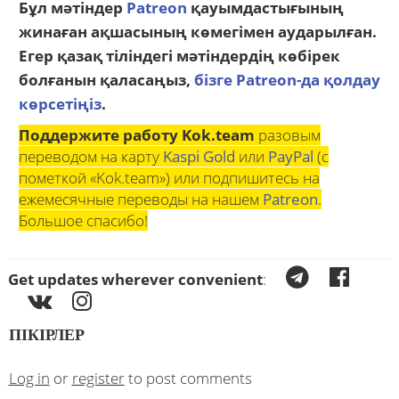
Бұл мәтіндер
Patreon
қауымдастығының
жинаған ақшасының көмегімен аударылған.
Егер қазақ тіліндегі мәтіндердің көбірек
болғанын қаласаңыз,
бізге Patreon-да қолдау
көрсетіңіз
.
Поддержите работу Kok.team
разовым
переводом на карту
Kaspi Gold
или
PayPal
(с
пометкой «Kok.team») или подпишитесь на
ежемесячные переводы на нашем
Patreon
.
Большое спасибо!
Get updates wherever convenient
:
ПІКІРЛЕР
Log in
or
register
to post comments