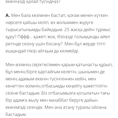
екеніңізді қалай түсіндіңіз?
А.
Мен бала кезімнен бастап, қоғам менен күткен
нәрсеге қайшы келіп, өз жолыммен жүруге
тырысатынымды байқадым. 25 жасқа дейін тұрмыс
құру? Пффф… қажеті жоқ. Өзіңізді толыққанды әйел
ретінде сезіну үшін босану? Мен бұл жерде тіпті
ешқандай пікір айтқым да келмейді.
Мен өзімнің серіктесіммен қарым-қатынасты құрып,
бұл менің бірге қартайғым келетін, шынымен де
менің адамым екенін түсінгеннен кейін, мен
кенеттен өзімнің отбасымды кеңейту қажеттілігін
сезіне бастадым. Біз отбасымызға қосылатын тағы
бір адамға жылу мен махаббат беруге дайын
екенімізді сезіндік. Мен ана атану туралы ойлана
бастадым.