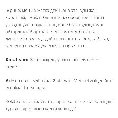
Әрине, мен 35 жасқа дейін ана атануды жөн
көретінімді жақсы білетінмін, себебі, кейін қиын
ұрықтанудың, жүктіліктің және босанудың қаупі
айтарлықтай артады. Дені сау емес баланың
дүниеге әкелу - мұндай қорқыныш та болды, бірақ
мен оған назар аудармауға тырыстым.
Kok.team:
Жаңа өмірді дүниеге әкелду себебі
неде?
A:
Мен өз өзімді тыңдай білемін. Мен өзімнің дайын
екенімдігін түсіндім.
Kok.team: Ерлі-зайыптылар баланы кім көтеретіндігі
туралы бір бірімен қалай келіседі?