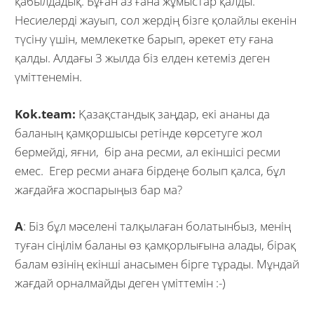
қабылдадық. Бұған аз ғана жұмыстар қалды.
Несиелерді жауып, сол жердің бізге қолайлы екенін
түсіну үшін, мемлекетке барып, әрекет ету ғана
қалды. Алдағы 3 жылда біз елден кетеміз деген
үміттенемін.
Kok.team:
Қазақстандық заңдар, екі ананы да
баланың қамқоршысы ретінде көрсетуге жол
бермейді, яғни, бір ана ресми, ал екіншісі ресми
емес. Егер ресми анаға бірдеңе болып қалса, бұл
жағдайға жоспарыңыз бар ма?
А
: Біз бұл мәселені талқылаған болатынбыз, менің
туған сіңілім баланы өз қамқорлығына алады, бірақ
балам өзінің екінші анасымен бірге тұрады. Мұндай
жағдай орналмайды деген үміттемін :-)