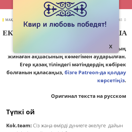
МАҚАЛАЛАР
05 SEPTEMBER 2021
3765

ЕКІ АНАНЫҢ АЙТУЫ БОЙЫНША
Бұл мәтіндер
Patreon
қауымдастығының
жинаған ақшасының көмегімен аударылған.
Егер қазақ тіліндегі мәтіндердің көбірек
болғанын қаласаңыз,
бізге Patreon-да қолдау
көрсетіңіз
.
Оригинал текста на русском
Түпкі ой
Kok.team:
Сіз жаңа өмірді дүниеге әкелуге дайын