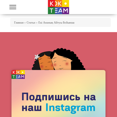
Skip to main content
You Are Here
Главная
»
Статьи
»
Екі Ананың Айтуы Бойынша