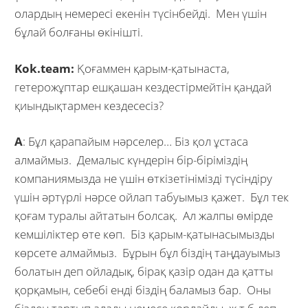
олардың немересі екенін түсінбейді. Мен үшін
бұлай болғаны өкінішті.
Kok.team:
Қоғаммен қарым-қатынаста,
гетерожұптар ешқашан кездестірмейтін қандай
қиындықтармен кездесесіз?
А
: Бұл қарапайым нәрселер… Біз қол ұстаса
алмаймыз. Демалыс күндерін бір-біріміздің
компаниямызда не үшін өткізетінімізді түсіндіру
үшін әртүрлі нәрсе ойлап табуымыз қажет. Бұл тек
қоғам туралы айтатын болсақ. Ал жалпы өмірде
кемшіліктер өте көп. Біз қарым-қатынасымызды
көрсете алмаймыз. Бұрын бұл біздің таңдауымыз
болатын деп ойладық, бірақ қазір одан да қатты
қорқамын, себебі енді біздің баламыз бар. Оны