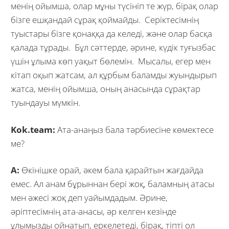
менің ойымша, олар мұны түсініп те жүр, бірақ олар
бізге ешқандай сұрақ қоймайды. Серіктесімнің
туыстары бізге қонаққа да келеді, және олар басқа
қалада тұрады. Бұл сәттерде, әрине, күдік туғызбас
үшін ұлыма көп уақыт бөлемін. Мысалы, егер мен
кітап оқып жатсам, ал құрбым баламды жуындырып
жатса, менің ойымша, оның анасында сұрақтар
туындауы мүмкін.
Kok.team:
Ата-анаңыз бала тәрбиесіне көмектесе
ме?
А:
Өкінішке орай, әкем бала қарайтын жағдайда
емес. Ал анам бұрыннан бері жоқ, баламның атасы
мен әжесі жоқ деп уайымдадым. Әрине,
әріптесімнің ата-анасы, әр келген кезінде
ұлымызды ойнатып, еркелетеді, бірақ, тіпті ол