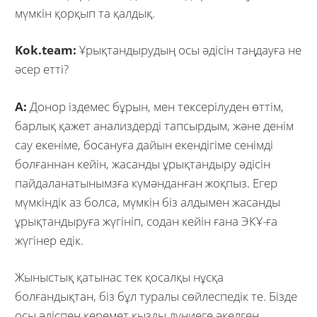
мүмкін қорқып та қалдық.
Kok.team:
Ұрықтандырудың осы әдісін таңдауға не
әсер етті?
А:
Донор іздемес бұрын, мен тексерілуден өттім,
барлық қажет анализдерді тапсырдым, және денім
сау екеніме, босануға дайын екендігіме сенімді
болғаннан кейін, жасанды ұрықтандыру әдісін
пайдаланатынымзға күмәнданған жоқпыз. Егер
мүмкіндік аз болса, мүмкін біз алдымен жасанды
ұрықтандыруға жүгініп, содан кейін ғана ЭКҰ-ға
жүгінер едік.
Жыныстық қатынас тек қосалқы нұсқа
болғандықтан, біз бұл туралы сөйлеспедік те. Бізде
осы әдіспен керемет қызды дүниеге әкелген