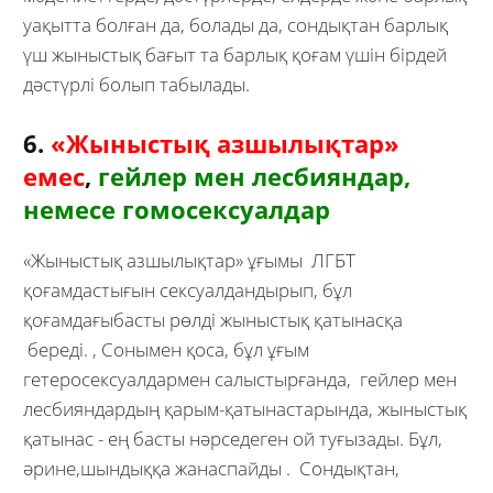
уақытта болған да, болады да, сондықтан барлық
үш жыныстық бағыт та барлық қоғам үшін бірдей
дәстүрлі болып табылады.
6.
«Жыныстық азшылықтар»
емес
,
гейлер мен лесбияндар,
немесе гомосексуалдар
«Жыныстық азшылықтар» ұғымы ЛГБТ
қоғамдастығын сексуалдандырып, бұл
қоғамдағыбасты рөлді жыныстық қатынасқа
береді. , Сонымен қоса, бұл ұғым
гетеросексуалдармен салыстырғанда, гейлер мен
лесбияндардың қарым-қатынастарында, жыныстық
қатынас - ең басты нәрседеген ой туғызады. Бұл,
әрине,шындыққа жанаспайды . Сондықтан,