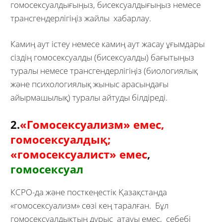
гомосексуалдығыңыз, бисексуалдығыңыз немесе
трансгендерлігіңіз жайлы хабарлау.
Камиң аут істеу немесе камиң аут жасау ұғымдары
сіздің гомосексуалды (бисексуалды) бағытыңыз
туралы немесе трансгендерлігіңіз (биологиялық
және психологиялық жыныс арасындағы
айырмашылық) туралы айтуды білдіреді.
2.
«Гомосексуализм» емес,
гомосексуалдық;
«гомосексуалист» емес
,
гомосексуал
КСРО-да және посткеңестік Қазақстанда
«гомосексуализм» сөзі кең таралған. Бұл
гомосексуалдықтың дұрыс атауы емес, себебі