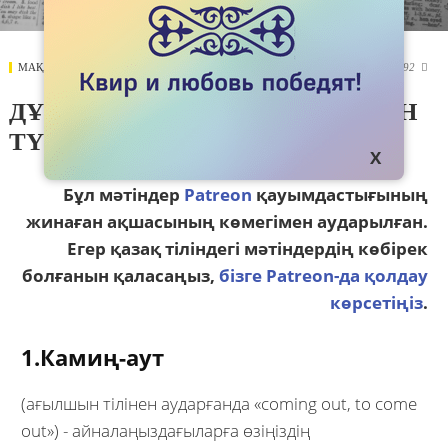
МАҚАЛАЛАР
08 OCTOBER 2021
3492

ДҰРЫС ЛГБТ ЛЕКСИКАСЫ МЕН
ТҮСІНІКТЕМЕСІ
Бұл мәтіндер
Patreon
қауымдастығының
жинаған ақшасының көмегімен аударылған.
Егер қазақ тіліндегі мәтіндердің көбірек
болғанын қаласаңыз,
бізге Patreon-да қолдау
көрсетіңіз
.
1.Камиң-аут
(ағылшын тілінен аударғанда «coming out, to come
out») - айналаңыздағыларға өзіңіздің