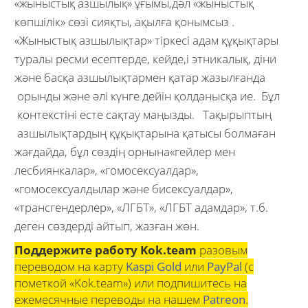
«жыныстық азшылық» ұғымы,дәл «жыныстық
көпшілік» сөзі сияқты, ақылға қонымсыз .
«Жыныстық азшылықтар» тіркесі адам құқықтары
туралы ресми есептерде, кейде,і этникалық, діни
және басқа азшылықтармен қатар жазылғанда
орынды және әлі күнге дейін қолданыcқа ие. Бұл
контекстіні есте сақтау маңызды. Тақырыптың
азшылықтардың құқықтарына қатысы болмаған
жағдайда, бұл сөздің орнына«гейлер мен
лесбиянкалар», «гомосексуалдар»,
«гомосексуалдылар және бисексуалдар»,
«трансгендерлер», «ЛГБТ», «ЛГБТ адамдар», т.б.
деген сөздерді айтып, жазған жөн.
Поддержите работу Kok.team
разовым
переводом на карту
Kaspi Gold
или
PayPal
(с
пометкой «Kok.team») или подпишитесь на
ежемесячные переводы на нашем
Patreon
.