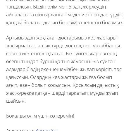
таңдалсын. Біздің өлім мен біздің жерлеудің
айналасына шоғырланған мәдениет пен дәстүрдің
қандай болатындығын біз өзіміз шешетін боламыз.
Артымыздан жоқтаған достарымыз көз жастарын
жасырмасын, ашық түрде достық пен махаббатты
сөзге тиек етіп жоқтасын. Біз сүйген жар өзгенің
өсегін тыңдап бұрышқа тығылмасын. Біз сүйген
адамдар біздің әке-шешемізбен жылап көрісіп, төс
қағыссын. Олардың көз жастары жылға болып
ағып, өзен болып қосылсын. Қосылсын да, ыстық
жас жүрекке қатқан шерді тарқатып, мұңды жуып
шайсын.
Бокалды өлім үшін көтеремін!
Аудармашы:
Заман Үні