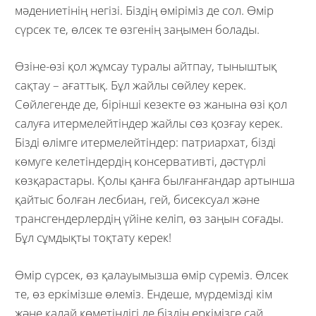
мәдениетінің негізі. Біздің өміріміз де сол. Өмір
сүрсек те, өлсек те өзгенің заңымен болады.
Өзіне-өзі қол жұмсау туралы айтпау, тыныштық
сақтау – ағаттық. Бұл жайлы сөйлеу керек.
Сөйлегенде де, бірінші кезекте өз жанына өзі қол
салуға итермелейтіндер жайлы сөз қозғау керек.
Бізді өлімге итермелейтіндер: патриархат, бізді
көмуге келетіндердің консервативті, дәстүрлі
көзқарастары. Қолы қанға былғанғандар артынша
қайтыс болған лесбиан, гей, бисексуал және
трансгендерлердің үйіне келіп, өз заңын соғады.
Бұл сұмдықты тоқтату керек!
Өмір сүрсек, өз қалауымызша өмір сүреміз. Өлсек
те, өз еркімізше өлеміз. Ендеше, мүрдемізді кім
және қалай көметіндігі де біздің еркімізге сай