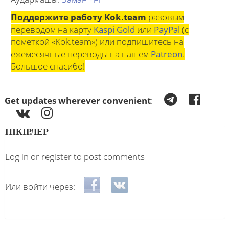
Поддержите работу Kok.team
разовым
переводом на карту
Kaspi Gold
или
PayPal
(с
пометкой «Kok.team») или подпишитесь на
ежемесячные переводы на нашем
Patreon
.
Большое спасибо!
Get updates wherever convenient
:
ПІКІРЛЕР
Log in
or
register
to post comments
Login with Facebook
Login with VKontakte
Или войти через: