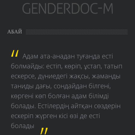
АБАЙ
Адам ата-анадан туғанда есті
болмайды: естіп, көріп, ұстап, татып
ескерсе, дүниедегі жақсы, жаманды
таниды дағы, сондайдан білгені,
көргені көп болған адам білімді
болады. Естілердің айтқан сөздерін
ескеріп жүрген кісі өзі де есті
болады