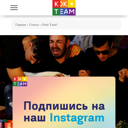
Skip to main content
You Are Here
Главная
»
Статьи
»
Өлім Үшін!