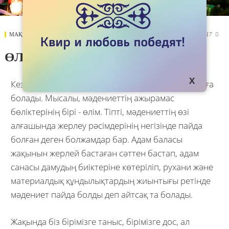
МАҚАЛАЛАР
09 AUGUST 2017
3817

ӨЛІМ ҮШІН!
Кез келген мәдениетті әр түрлі тұстан қарастыруға
болады. Мысалы, мәдениеттің ажырамас
бөліктерінің бірі - өлім. Тіпті, мәдениеттің өзі
алғашында жерлеу рәсімдерінің негізінде пайда
болған деген болжамдар бар. Адам баласы
жақынын жерлей бастаған сәттен бастап, адам
санасы дамудың биіктеріне көтеріліп, рухани және
материалдық құндылықтардың жиынтығы ретінде
мәдениет пайда болды деп айтсақ та болады.
Жақында біз бірімізге таныс, бірімізге дос, ал