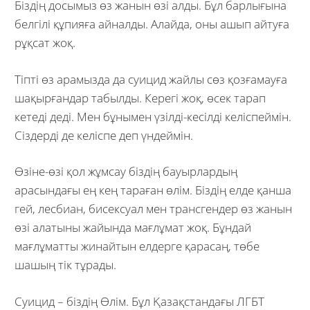
Біздің досымыз өз жанын өзі алды. Бұл барлығына
белгілі құпияға айналды. Алайда, оны ашып айтуға
рұқсат жоқ.
Тіпті өз арамызда да суицид жайлы сөз қозғамауға
шақырғандар табылды. Керегі жоқ, өсек тарап
кетеді деді. Мен бұнымен үзілді-кесілді келіспеймін.
Сіздерді де келіспе деп үндеймін.
Өзіне-өзі қол жұмсау біздің бауырлардың
арасындағы ең кең тараған өлім. Біздің елде қанша
гей, лесбиан, бисексуал мен трансгендер өз жанын
өзі алатыны жайында мағлұмат жоқ. Бұндай
мағлұматты жинайтын елдерге қарасаң, төбе
шашың тік тұрады.
Суицид – біздің Өлім. Бұл Қазақстандағы ЛГБТ