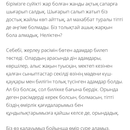
бірімізге сүйікті жар болған жанды ақтық сапарға
шығарып салдық. Шығарып салып жатып біз
достық жайлы көп айттық, ал махаббат туралы тіпті
де әңгіме болмады. Біз толықтай ашық-жарқын
бола алмадық. Неліктен?
Себебі, жерлеу рәсімін бөтен адамдар билеп
төстеді. Олардың арасында дін адамдары,
көршілер, алыс жақын туысқан, мектеп кезінен
қалған сыныптастар секілді өзінің мәдени күш-
қауқары мен билігін толық түсінген адамдар болды.
Ал біз болсақ, сол билікке бағына бердік. Орында
деген рәсімдерді керек болсын, болмасын, тіпті
біздің өмірлік қағидаларымыз бен
құндылықтарымызға қайшы келсе де, орындадық.
Біз өз қалауымыз бойынша өмір сүре аламыз.