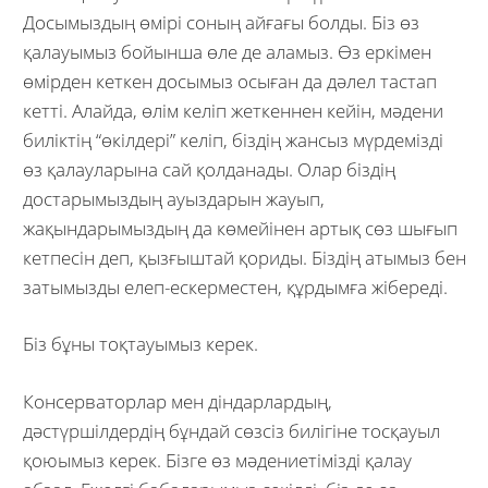
Досымыздың өмірі соның айғағы болды. Біз өз
қалауымыз бойынша өле де аламыз. Өз еркімен
өмірден кеткен досымыз осыған да дәлел тастап
кетті. Алайда, өлім келіп жеткеннен кейін, мәдени
биліктің “өкілдері” келіп, біздің жансыз мүрдемізді
өз қалауларына сай қолданады. Олар біздің
достарымыздың ауыздарын жауып,
жақындарымыздың да көмейінен артық сөз шығып
кетпесін деп, қызғыштай қориды. Біздің атымыз бен
затымызды елеп-ескерместен, құрдымға жібереді.
Біз бұны тоқтауымыз керек.
Консерваторлар мен діндарлардың,
дәстүршілдердің бұндай сөзсіз билігіне тосқауыл
қоюымыз керек. Бізге өз мәдениетімізді қалау