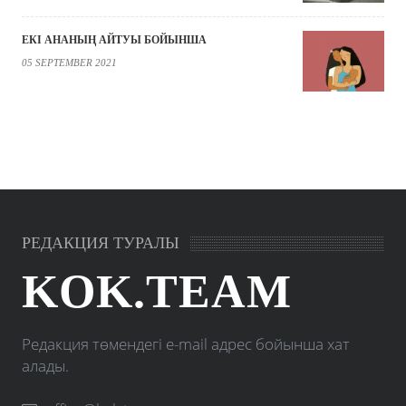
ЕКІ АНАНЫҢ АЙТУЫ БОЙЫНША
05 SEPTEMBER 2021
РЕДАКЦИЯ ТУРАЛЫ
KOK.TEAM
Редакция төмендегі e-mail адрес бойынша хат
алады.