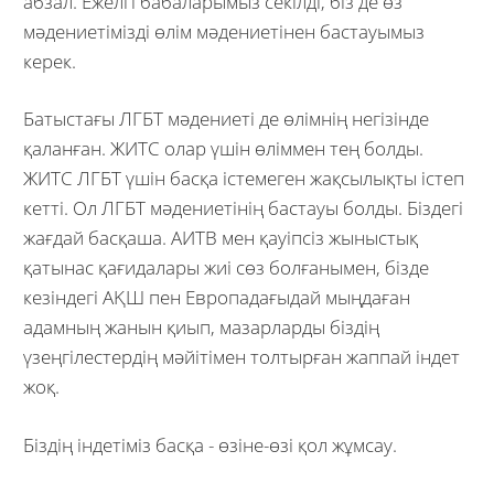
абзал. Ежелгі бабаларымыз секілді, біз де өз
мәдениетімізді өлім мәдениетінен бастауымыз
керек.
Батыстағы ЛГБТ мәдениеті де өлімнің негізінде
қаланған. ЖИТС олар үшін өліммен тең болды.
ЖИТС ЛГБТ үшін басқа істемеген жақсылықты істеп
кетті. Ол ЛГБТ мәдениетінің бастауы болды. Біздегі
жағдай басқаша. АИТВ мен қауіпсіз жыныстық
қатынас қағидалары жиі сөз болғанымен, бізде
кезіндегі АҚШ пен Европадағыдай мыңдаған
адамның жанын қиып, мазарларды біздің
үзеңгілестердің мәйітімен толтырған жаппай індет
жоқ.
Біздің індетіміз басқа - өзіне-өзі қол жұмсау.