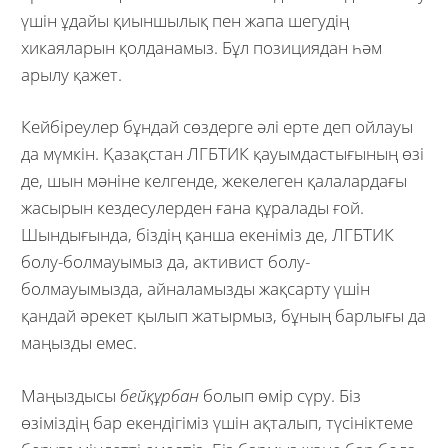
үшін ұдайы қиыншылық пен жапа шегудің
хикаяларын қолданамыз. Бұл позициядан һәм
арылу қажет.
Кейбіреулер бұндай сөздерге әлі ерте деп ойлауы
да мүмкін. Қазақстан ЛГБТИК қауымдастығының өзі
де, шын мәніне келгенде, жекелеген қалалардағы
жасырын кездесулерден ғана құралады ғой.
Шындығында, біздің қанша екеніміз де, ЛГБТИК
болу-болмауымыз да, активист болу-
болмауымызда, айналамызды жақсарту үшін
қандай әрекет қылып жатырмыз, бұның барлығы да
маңызды емес.
Маңыздысы
бейқұрбан
болып өмір сүру. Біз
өзіміздің бар екендігіміз үшін ақталып, түсініктеме