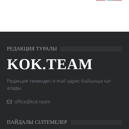
РЕДАКЦИЯ ТУРАЛЫ
KOK.TEAM
Редакция төмендегі e-mail адрес бойынша хат
алады.
office@kok.team
ПАЙДАЛЫ СІЛТЕМЕЛЕР