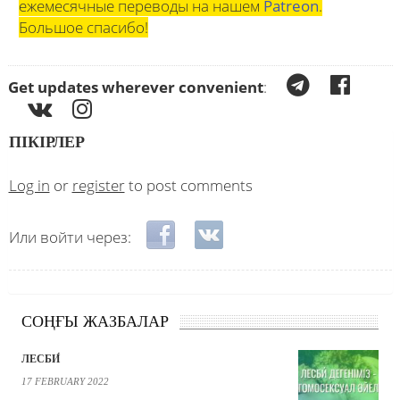
ежемесячные переводы на нашем
Patreon
.
Большое спасибо!
Get updates wherever convenient
:
ПІКІРЛЕР
Log in
or
register
to post comments
Login with Facebook
Login with VKontakte
Или войти через:
СОҢҒЫ ЖАЗБАЛАР
ЛЕСБИ́
17 FEBRUARY 2022