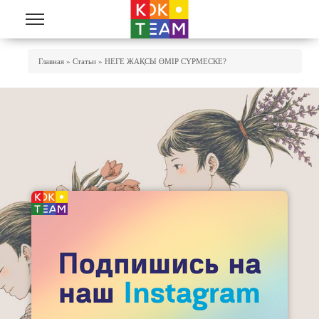
Skip to main content
You Are Here
Главная
»
Статьи
»
НЕГЕ ЖАҚСЫ ӨМІР СҮРМЕСКЕ?