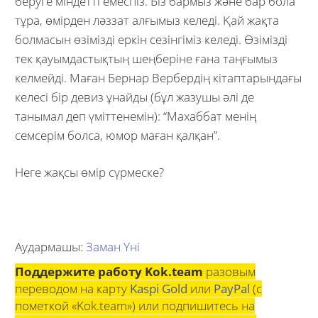
беруге міндетті емеспіз. Біз бармыз және бар бола
тұра, өмірден ләззат алғымыз келеді. Қай жақта
болмасын өзімізді еркін сезінгіміз келеді. Өзімізді
тек қауымдастықтың шеңберіне ғана таңғымыз
келмейді. Маған Бернар Вербердің кітаптарындағы
келесі бір девиз ұнайды (бұл жазушы әлі де
танымал деп үміттенемін): “Махаббат менің
семсерім болса, юмор маған қалқан”.
Неге жақсы өмір сүрмеске?
Аудармашы:
Заман Үні
Поддержите работу Kok.team
разовым
переводом на карту
Kaspi Gold
или
PayPal
(с
пометкой «Kok.team») или подпишитесь на