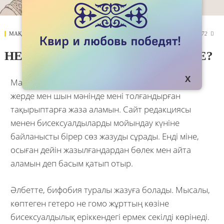
МАҚАЛАЛАР
23 SEPTEMBER 2017
3972

НЕГЕ ЖАҚСЫ ӨМІР СҮРМЕСКЕ?
Маған Kok.team үшін мақала жазған ұнайды. Бұл
жерде мен шын мәнінде мені толғандырған
тақырыптарға жаза аламын. Сайт редакциясы
менен бисексуалдыларды мойындау күніне
байланысты бірер сөз жазуды сұрады. Енді міне,
осыған дейін жазылғандардан бөлек мен айта
аламын деп басым қатып отыр.
Әлбетте, бифобия туралы жазуға болады. Мысалы,
көптеген гетеро не гомо жұрттың көзіне
бисексуалдылық еріккендегі ермек секілді көрінеді.