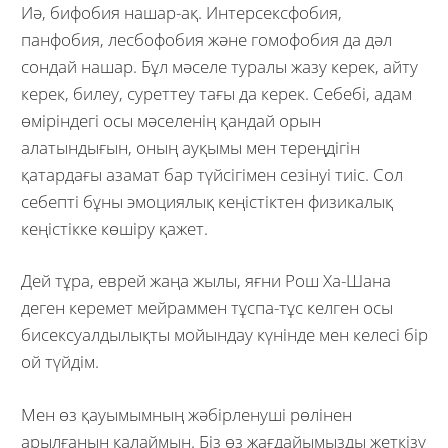
Иә, бифобия нашар-ақ. Интерсексфобия,
панфобия, лесбофобия және гомофобия да дәл
сондай нашар. Бұл мәселе туралы жазу керек, айту
керек, билеу, суреттеу тағы да керек. Себебі, адам
өміріндегі осы мәселенің қандай орын
алатындығын, оның ауқымы мен тереңдігін
қатардағы азамат бар түйсігімен сезінуі тиіс. Сол
себепті бұны эмоциялық кеңістіктен физикалық
кеңістікке көшіру қажет.
Дей тұра, еврей жаңа жылы, яғни Рош Ха-Шана
деген керемет мейраммен тұспа-тұс келген осы
бисексуалдылықты мойындау күнінде мен келесі бір
ой түйдім.
Мен өз қауымымның жәбірленуші рөлінен
арылғанын қалаймын. Біз өз жағдайымызды жеткізу