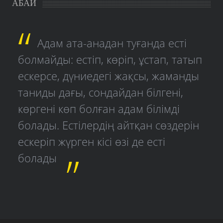
АБАЙ
Адам ата-анадан туғанда есті
болмайды: естіп, көріп, ұстап, татып
ескерсе, дүниедегі жақсы, жаманды
таниды дағы, сондайдан білгені,
көргені көп болған адам білімді
болады. Естілердің айтқан сөздерін
ескеріп жүрген кісі өзі де есті
болады