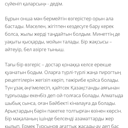
сүйеніп қаларсың» - дедім.
Бұрын онша мән бермейтін өзгерістер орын ала
бастады. Мәселен, жігітпен кездесуге бару керек
болса, жылы жерді таңдайтын болдым. Минеттің де
уақыты қысқарды, мойын талады. Бір жақсысы –
әйтеуір, бел әзірге тыныш.
Тағы бір өзгеріс – достар қонаққа келсе ерекше
қуанатын бодым. Оларға түрлі-түрлі жаңа пирогтың
рецептілерін жегізіп көріп, тәжірибе қойса болады.
Түн ұзақ әңгімелесіп, қайтсек Қазақстанды аяғынан
тұрғызады екенбіз деп ой-толғаса болады. Алматыда
шыбық сынса, оған Бәйбекті кінәлауға да болады.
Арықтардың бәрін пакетке толтырған өзінен көрсін.
Бір мақаланың ішінде белсенді азаматтарды жер
қылып, Ермек Тұрсынов ағаттық жасады-ау деп бас