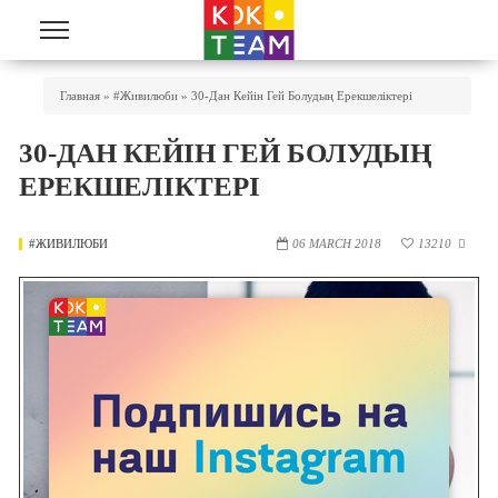
Skip to main content
You Are Here
Главная
»
#живилюби
»
30-Дан Кейін Гей Болудың Ерекшеліктері
30-ДАН КЕЙІН ГЕЙ БОЛУДЫҢ
ЕРЕКШЕЛІКТЕРІ
#ЖИВИЛЮБИ
06 MARCH 2018
13210
