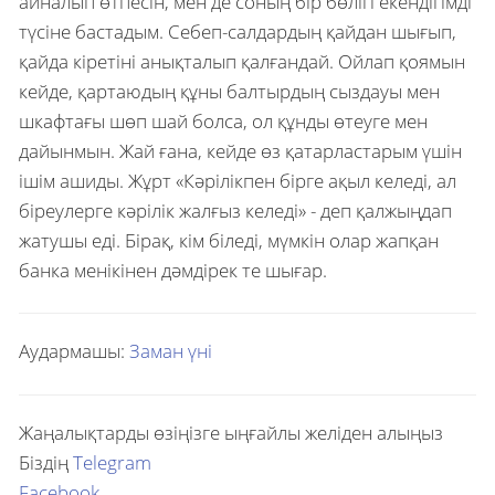
айналып өтпесін, мен де соның бір бөлігі екендігімді
түсіне бастадым. Себеп-салдардың қайдан шығып,
қайда кіретіні анықталып қалғандай. Ойлап қоямын
кейде, қартаюдың құны балтырдың сыздауы мен
шкафтағы шөп шай болса, ол құнды өтеуге мен
дайынмын. Жай ғана, кейде өз қатарластарым үшін
ішім ашиды. Жұрт «Кәрілікпен бірге ақыл келеді, ал
біреулерге кәрілік жалғыз келеді» - деп қалжыңдап
жатушы еді. Бірақ, кім біледі, мүмкін олар жапқан
банка менікінен дәмдірек те шығар.
Аудармашы:
Заман үні
Жаңалықтарды өзіңізге ыңғайлы желіден алыңыз
Біздің
Telegram
Facebook