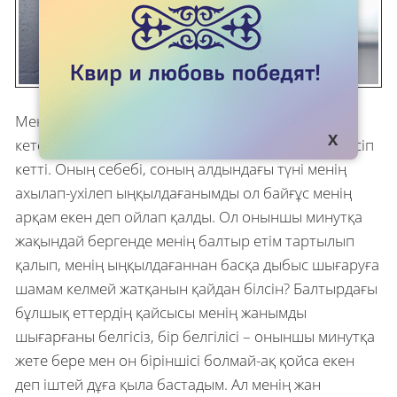
Менің соңғы (сызылған) төсектес жолдасым
кетерінде өзіне-өзі көңілі толып, кеудесіне нан пісіп
кетті. Оның себебі, соның алдындағы түні менің
ахылап-ухілеп ыңқылдағанымды ол байғұс менің
арқам екен деп ойлап қалды. Ол оныншы минутқа
жақындай бергенде менің балтыр етім тартылып
қалып, менің ыңқылдағаннан басқа дыбыс шығаруға
шамам келмей жатқанын қайдан білсін? Балтырдағы
бұлшық еттердің қайсысы менің жанымды
шығарғаны белгісіз, бір белгілісі – оныншы минутқа
жете бере мен он біріншісі болмай-ақ қойса екен
деп іштей дұға қыла бастадым. Ал менің жан