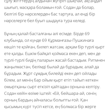
сұлу жігіттердің алдынан жүгіріп шықпай, ақсаңдап
шығып, масқара боламын ғой. Содан да болар,
белгілі бір нәрселерден бас тартуға, ал енді бір
нәрселерге бел буып шыдауға тура келеді.
Бұның қалай басталғаны әлі есімде. Бірде 69
клубында, ол күнде 69 Құрманғазы-Пушкинаға
көшіп те қойған, билеп жатсам, арқам бір түрлі қырт
ете қалды. Ешкім байқап қоймаса екен деп, мен де
түрлі-түрлі бидің паларын жасай бастадым. Ритмнен
жаңылмастан, белімді былай да бұрадым, алай да
бұрадым. Жұрт сұмдық билейді екен деп ойлады
білем, ал менің бар ойым қырт етіп тайып кеткен
омыртқаны сырт еткізіп қайтадан орнына келтіру.
Содан кейін өзіме іштей: «Ей, бейшара-ай, сенің
орның бардың айналасы болыпты ғой. Қан
қысымың күрт түсіп кетсе, ең болмаса бір жерге