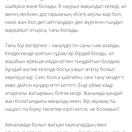
шайқаса және болады. 8 наурыз жақындап келеді, ал
менің лесбиян достарымның «бізге аяулы жар бол,
нәзік жан бол деп айтпаңдар» деп жүргенін тыңдап
марқайып отырса, тағы болады.
Тағы бір өзгергені – көңілдестін саны һәм азайды.
Кездескенде қоятын сұрақтар бірдей болды, ал
жауабын ерекше иждаһатпен тыңдайтын болдым.
Бұндай әңгіме кезінде босқа уақыт өткізу болып
көрінуші еді. Секс болса қайтейін, сені тану міндетті
емес дейтін күндер өтіп кетіпті. Енді үйіме кімді
апарғалы жатырмын, білгім келді. Жанымда қандай
жан болатындығы маңызды екен. Бір ақымақ па,
нацист па біреу төсегіме кіріп кетсе, не боламын?
Айналамда болып жатқан оқиғалардың мені