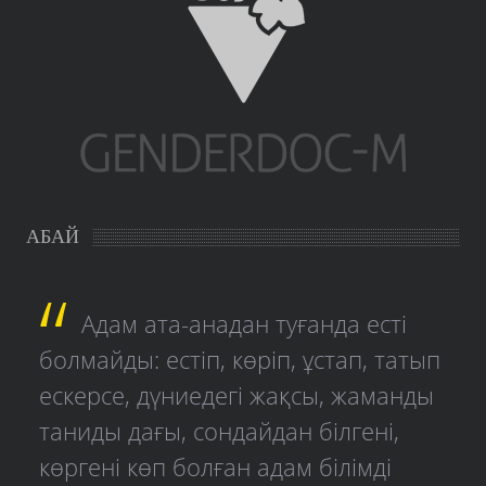
АБАЙ
Адам ата-анадан туғанда есті
болмайды: естіп, көріп, ұстап, татып
ескерсе, дүниедегі жақсы, жаманды
таниды дағы, сондайдан білгені,
көргені көп болған адам білімді