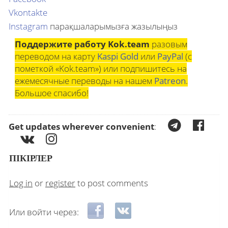
Vkontakte
Instagram
парақшаларымызға жазылыңыз
Поддержите работу Kok.team
разовым
переводом на карту
Kaspi Gold
или
PayPal
(с
пометкой «Kok.team») или подпишитесь на
ежемесячные переводы на нашем
Patreon
.
Большое спасибо!
Get updates wherever convenient
:
ПІКІРЛЕР
Log in
or
register
to post comments
Login with Facebook
Login with VKontakte
Или войти через: