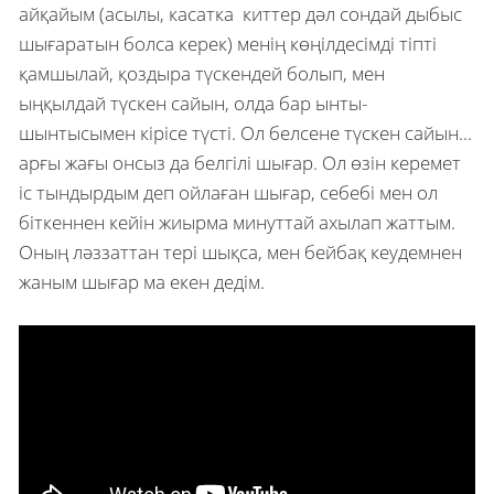
айқайым (асылы, касатка киттер дәл сондай дыбыс
шығаратын болса керек) менің көңілдесімді тіпті
қамшылай, қоздыра түскендей болып, мен
ыңқылдай түскен сайын, олда бар ынты-
шынтысымен кірісе түсті. Ол белсене түскен сайын...
арғы жағы онсыз да белгілі шығар. Ол өзін керемет
іс тындырдым деп ойлаған шығар, себебі мен ол
біткеннен кейін жиырма минуттай ахылап жаттым.
Оның ләззаттан тері шықса, мен бейбақ кеудемнен
жаным шығар ма екен дедім.