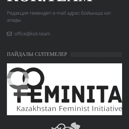
Редакция төмендегі e-mail адрес бойынша хат
алады.
office@kok.team
ПАЙДАЛЫ СІЛТЕМЕЛЕР