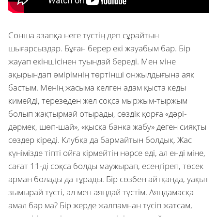
Сонша азапқа неге түстің деп сұрайтын
шығарсыздар. Бұған берер екі жауабым бар. Бір
жауап екіншісінен туындай береді. Мен міне
ақырындап өмірімнің төртінші онжылдығына аяқ
бастым. Менің жасыма келген адам қыста кеды
кимейді, терезеден жел соқса мыржым-тыржым
болып жақтырмай отырады, сөздік қорға «дәрі-
дәрмек, шөп-шай», «қысқа банка жабу» деген сияқты
сөздер кіреді. Клубқа да бармайтын болдық. Жас
күнімізде тіпті ойға кірмейтін нәрсе еді, ал енді міне,
сағат 11-ді соқса болды маужырап, есеңгіреп, төсек
арман болады да тұрады. Бір сөзбен айтқанда, уақыт
зымырай түсті, ал мен аяңдай түстім. Аяңдамасқа
амал бар ма? Бір жерде жалпамнан түсіп жатсам,