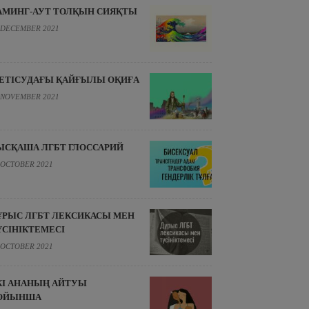
АМИНГ-АУТ ТОЛҚЫН СИЯҚТЫ
 DECEMBER 2021
ЕТІСУДАҒЫ ҚАЙҒЫЛЫ ОҚИҒА
 NOVEMBER 2021
ЫСҚАША ЛГБТ ГЛОССАРИЙ
 OCTOBER 2021
ҰРЫС ЛГБТ ЛЕКСИКАСЫ МЕН
ҮСІНІКТЕМЕСІ
 OCTOBER 2021
КІ АНАНЫҢ АЙТУЫ
ОЙЫНША