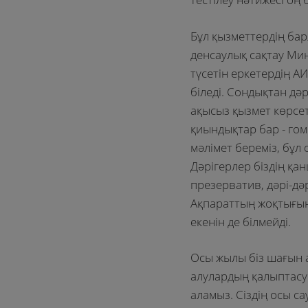
Бұл қызметтердің бар
денсаулық сақтау Ми
түсетін еркетердің А
біледі. Сондықтан дә
ақысыз қызмет көрсет
қиындықтар бар - гом
мәлімет береміз, бұл
Дәрігерлер біздің қан
презерватив, дәрі-дәр
Ақпараттың жоқтығына
екенін де білмейді.
Осы жылы біз шағын 
алулардың қалыптасу
аламыз. Сіздің осы 