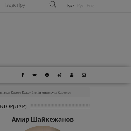
Іздестіру формасы
Іздестіру
Қаз
Рус
Eng
иналық Қызмет Қажет Екенін Анықтауға Көмектес.
ВТОР(ЛАР)
Амир Шайкежанов