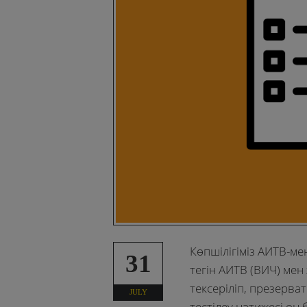
Көпшілігіміз АИТВ-ме
31
тегін АИТВ (ВИЧ) ме
тексеріліп, презерва
JULY
тестілеу нәтижесі оң 