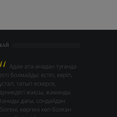
БАЙ
Адам ата-анадан туғанда
есті болмайды: естіп, көріп,
ұстап, татып ескерсе,
дүниедегі жақсы, жаманды
таниды дағы, сондайдан
білгені, көргені көп болған