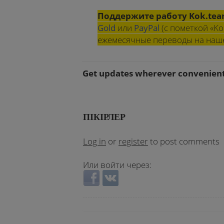
Поддержите работу Kok.te
Gold
или
PayPal
(с пометкой «Ko
ежемесячные переводы на на
Get updates wherever convenien
ПІКІРЛЕР
Log in
or
register
to post comments
Или войти через:
Login with Facebook
Login with VKontakte