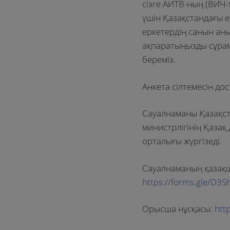
сізге АИТВ-ның (ВИЧ-
үшін Қазақстандағы 
еркетердің санын анық
ақпаратыңызды сұрам
береміз.
Анкета сілтемесін дос
Сауалнаманы Қазақст
министрлігінің Қаза
орталығы жүргізеді.
Сауалнаманың қазақш
https://forms.gle/D3
Орысша нұсқасы:
htt