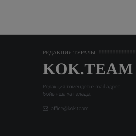
РЕДАКЦИЯ ТУРАЛЫ
KOK.TEAM
Редакция төмендегі e-mail адрес
бойынша хат алады.
office@kok.team