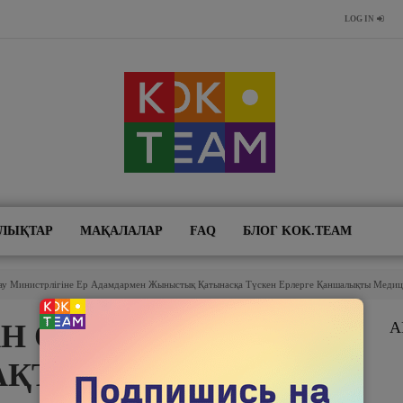
LOG IN
ЛЫҚТАР
МАҚАЛАЛАР
FAQ
БЛОГ KOK.TEAM
тау Министрлігіне Ер Адамдармен Жыныстық Қатынасқа Түскен Ерлерге Қаншалықты Медиц
 ӨТІП,
А
АҚТАУ