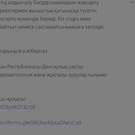
тің) алдын-алу бағдарламаларын жақсарту
05
еркектермен жыныстық қатынасқа түсетін
тауға мүмкіндік береді, біз сіздің жеке
айтын немесе сақтамайтынымызға кепілдік
тарыңызға жіберіңіз.
ан Республикасы Денсаулық сақтау
қ дерматология және жұқпалы аурулар ғылыми
а нұсқасы:
Shf28zx8G53LYJ8
ps://forms.gle/9Bi3wzMysaZAeUCq8