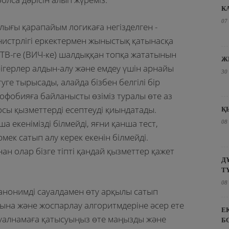
К
07
лығы қарапайым логикаға негізделген -
нистрлігі еркектермен жыныстық қатынасқа
ИТВ-ге (ВИЧ-ке) шалдыққан топқа жататынын
Ж
рігерлер алдын-алу және емдеу үшін арнайы
30
уге тырысады, алайда бізбен белгілі бір
офобияға байланысты өзіміз туралы өте аз
 осы қызметтерді есептеуді қиындатады.
Қ
ша екенімізді білмейді, яғни қанша тест,
08
мек сатып алу керек екенін білмейді.
н олар бізге тіпті қандай қызметтер қажет
Д
Т
08
анонимді сауалдамен өту арқылы сатып
ына және жоспарлау алгоритмдеріне әсер ете
Е
сауалнамаға қатысуыңыз өте маңызды және
Б