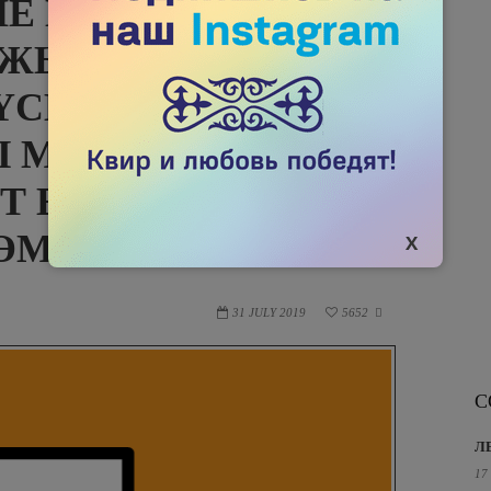
Е ЕР
 ЖЫНЫСТЫҚ
ҮСКЕН ЕРЛЕРГЕ
 МЕДИЦИНАЛЫҚ
Т ЕКЕНІН
ӨМЕКТЕС.
31 JULY 2019
5652

С
Л
17