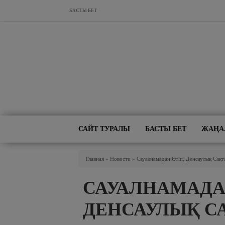
Skip to main content
БАСТЫ БЕТ
САЙТ ТУРАЛЫ
БАСТЫ БЕТ
ЖАҢА
You Are Here
Главная
»
Новости
»
Сауалнамадан Өтіп, Денсаулық Сақ
САУАЛНАМАДАН
ДЕНСАУЛЫҚ С