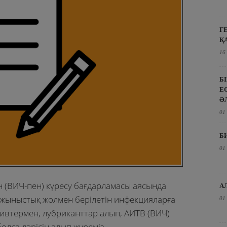
Г
Қ
16
Б
Е
Ә
01
Б
01
н (ВИЧ-пен) күресу бағдарламасы аясында
А
н жыныстық жолмен берілетін инфекцияларға
01
тивтермен, лубриканттар алып, АИТВ (ВИЧ)
болса дәрісін алып жүреміз.