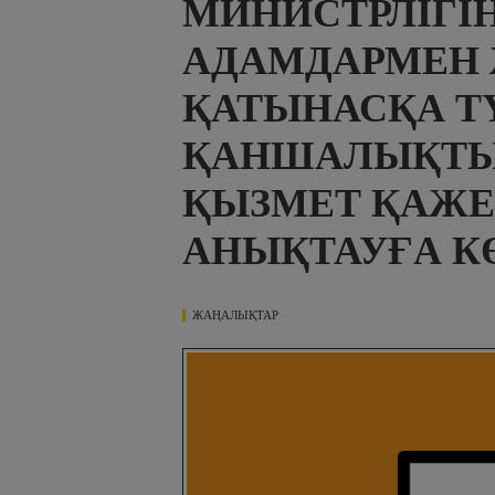
МИНИСТРЛІГІН
АДАМДАРМЕН
ҚАТЫНАСҚА Т
ҚАНШАЛЫҚТЫ
ҚЫЗМЕТ ҚАЖЕ
АНЫҚТАУҒА К
ЖАҢАЛЫҚТАР