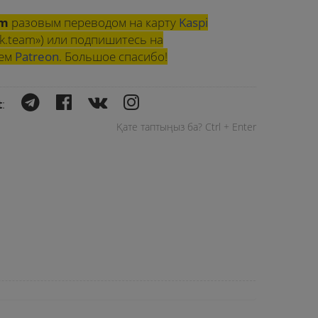
am
разовым переводом на карту
Kaspi
k.team») или подпишитесь на
шем
Patreon
. Большое спасибо!
t
:
Қате таптыңыз ба? Ctrl + Enter