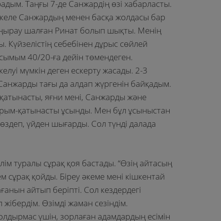
адым. Таңғы 7-де Санжардің өзі хабарласты.
те келе Санжардың менен басқа жолдасы бар
қоңырау шалған Ринат болып шықты. Менің
ы. Күйзелістің себебінен дұрыс сөйлей
сымым 40/20-ға дейін төмендеген.
елуі мүмкін деген ескерту жасады. 2-3
 Санжарды тағы да алдап жүргенін байқадым.
 қатынасты, яғни мені, Санжарды және
рым-қатынасты ұсынды. Мен бұл ұсыныстан
көздеп, үйден шығарды. Сол түнді далада
лім туралы сұрақ қоя бастады. “Өзің айтасың
кем сұрақ қойды. Біреу әкеме мені кішкентай
ғанын айтып беріпті. Сол кездердегі
 жібердім. Өзімді жаман сезіндім.
лдырмас үшін, зорлаған адамдардың есімін