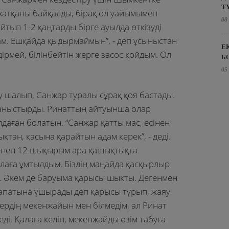
Т
жатқаны байқалды, бірақ ол уайымымен
08
айтып 1-2 қаңтарды бірге ауылда өткізуді
ам. Ешқайда қыдырмаймын”, - деп ұсыныстан
Е
дірмей, білінбейтін жерге засос қойдым. Ол
Б
05
ау шалып, Санжар туралы сұрақ қоя бастады.
 таныстырды. Ринаттың айтуынша олар
даған болатын. “Санжар қатты мас, есінен
тан, қасына қарайтын адам керек”, - деді.
енен 12 шықырым ара қашықтықта
лаға ұмтылдым. Біздің маңайда қасқырлыр
. Әкем де баруыма қарысы шықты. Дегенмен
 апатына ұшырады деп қарысы тұрып, жаяу
ердің мекенжайын мен білмедім, ал Ринат
еді. Қалаға келіп, мекенжайды өзім табуға