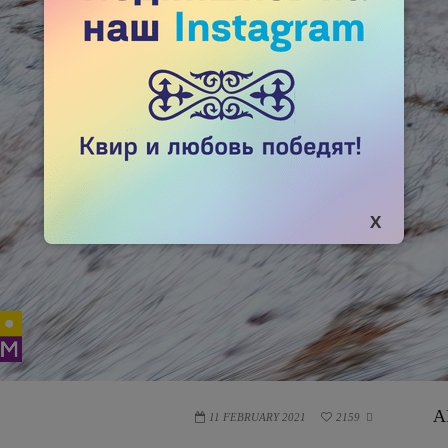
А
11 FEBRUARY 2021
2159
