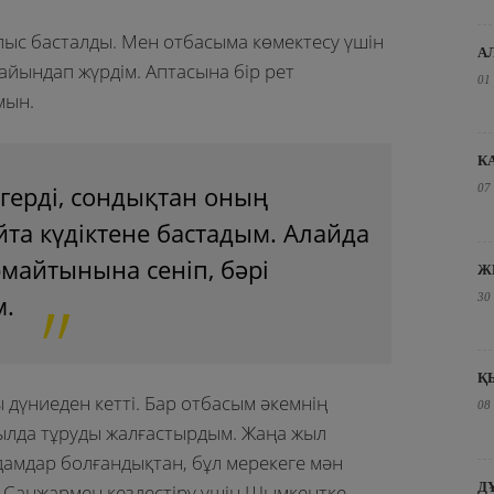
ыс басталды. Мен отбасыма көмектесу үшін
А
айындап жүрдім. Аптасына бір рет
01
мын.
К
герді, сондықтан оның
07
та күдіктене бастадым. Алайда
майтынына сеніп, бәрі
Ж
м.
30
Қ
 дүниеден кетті. Бар отбасым әкемнің
08
уылда тұруды жалғастырдым. Жаңа жыл
дамдар болғандықтан, бұл мерекеге мән
Д
 Санжармен кездестіру үшін Шымкентке