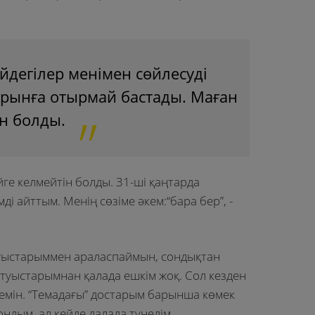
үйдегілер менімен сөйлесуді
орынға отырмай бастады. Маған
ын болды.
үйге келмейтін болды. 31-ші қаңтарда
ді айттым. Менің сөзіме әкем:“бара бер”, -
 туыстарыммен араласпаймын, сондықтан
туыстарымнан қалада ешкім жоқ. Сол кезден
лемін. “Темадағы” достарым барынша көмек
ондым, ал кейде далада түнедім.