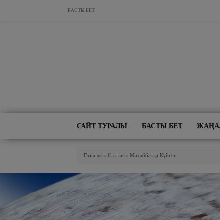
Skip to main content
БАСТЫ БЕТ
САЙТ ТУРАЛЫ
БАСТЫ БЕТ
ЖАҢА
You Are Here
Главная
»
Статьи
»
Махаббатқа Күйген