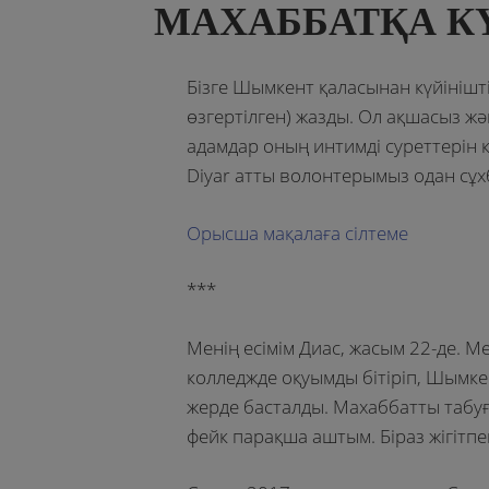
МАХАББАТҚА К
Бізге Шымкент қаласынан күйінішті
өзгертілген) жазды. Ол ақшасыз ж
адамдар оның интимді суреттерін қ
Diyar атты волонтерымыз одан сұх
Орысша мақалаға сілтеме
***
Менің есімім Диас, жасым 22-де. Ме
колледжде оқуымды бітіріп, Шымке
жерде басталды. Махаббатты табуғ
фейк парақша аштым. Біраз жігітп