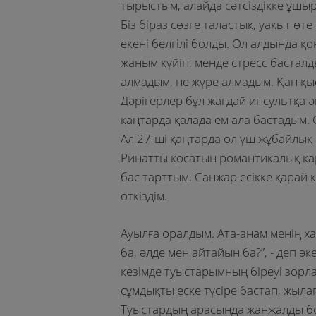
тырыстым, алайда сәтсіздікке ұшыр
Біз біраз сөзге таластық, уақыт ө
екені белгілі болды. Ол алдында 
жаным күйіп, менде стресс басталд
алмадым, не жүре алмадым. Қан қы
Дәрігерлер бұл жағдай инсультқа әк
қаңтарда қалада ем ала бастадым.
Ал 27-ші қаңтарда ол үш жұбайлық
Ринатты қосатын романтикалық қа
бас тарттым. Санжар есікке қарай 
өткіздім.
Ауылға оралдым. Ата-анам менің ха
ба, әлде мен айтайын ба?”, - деп ә
кезімде туыстарымның біреуі зорла
сұмдықты еске түсіре бастап, жылап
Туыстардың арасында жанжалды бо