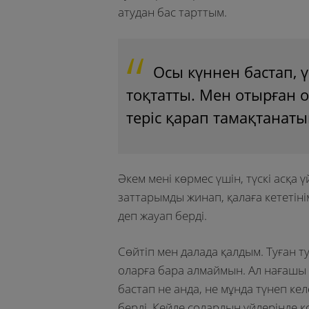
атудан бас тарттым.
Осы күннен бастап, 
тоқтатты. Мен отырған 
теріс қарап тамақтанат
Әкем мені көрмес үшін, түскі асқа 
заттарымды жинап, қалаға кететінім
деп жауап берді.
Сөйтіп мен далада қалдым. Туған
оларға бара алмаймын. Ал нағашы 
бастап не анда, не мұнда түнеп ке
берді. Кейде солардың үйлерінде қ