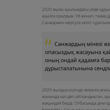
2020 жылы ауылымдағы үйде құрыл
ауылға оралдым. Үй жинап, тамақ д
Санжармен көрісуге келіп тұратын
Санжардың мінезі өз
опасыздық жасауына қай
оның ондай қадамға бар
дұрысталатынына сенді
2020 жылдың күзінде әкемнің ағасы
жанында қал деп айтқандықтан, а
жақындай берді. Отбасымда діни а
бермейтін. Сондықтан жаңа жылды