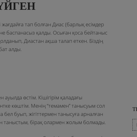
ҮЙГЕН
 жағдайға тап болған Диас (барлық есімдер
әне баспанасыз қалды. Осыған қоса бейтаныс
олданып, Диастан ақша талап еткен. Біздің
бат алды.
н ауылда өстім. Кішігірім қаладағы
нтке көштім. Менің “темамен” танысуым сол
Т
а бел буып, жігіттермен танысуға арналған
ен таныстым, бірақ олармен жолым болмады.