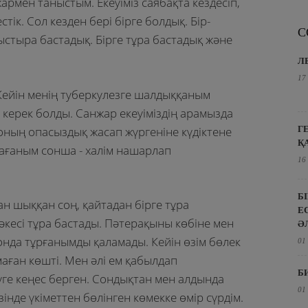
мен таныстым. Екеуіміз саябақта кездесіп,
стік. Сол кезден бері бірге болдық. Бір-
С
ныстыра бастадық. Бірге тұра бастадық және
Л
17
Кейін менің туберкулезге шалдыққаным
 керек болды. Санжар екеуіміздің арамызда
оның опасыздық жасап жүргеніне күдіктене
Г
Қ
ағаным сонша - халім нашарлап
16
Б
н шыққан соң, қайтадан бірге тұра
Е
әкесі тұра бастады. Пәтерақыны көбіне мен
Ә
 онда тұрғанымды қаламады. Кейін өзім бөлек
01
аған көшті. Мен әлі ем қабылдап
Б
уге кеңес берген. Сондықтан мен алдында
01
нде үкіметтен бөлінген көмекке өмір сүрдім.