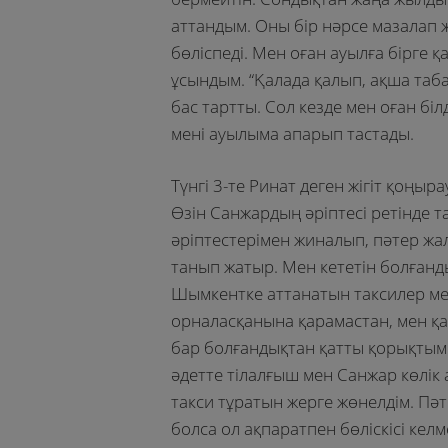
аттандым. Оны бір нәрсе мазалап 
бөліспеді. Мен оған ауылға бірге қ
ұсындым. “Қалада қалып, ақша таб
бас тартты. Сол кезде мен оған біл
мені ауылыма апарып тастады.
Түнгі 3-те Ринат деген жігіт қоңыр
Өзін Санжардың әріптесі ретінде
әріптестерімен жиналып, пәтер жал
танып жатыр. Мен кететін болғандық
Шымкентке аттанатын таксилер м
орналасқанына қарамастан, мен қа
бар болғандықтан қатты қорықтым
әдетте тілалғыш мен Санжар көлік
такси тұратын жерге жөнелдім. Пәт
болса ол ақпаратпен бөліскісі келм