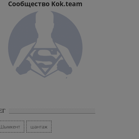
Сообщество Kok.team
ЕГ
Шымкент
шантаж