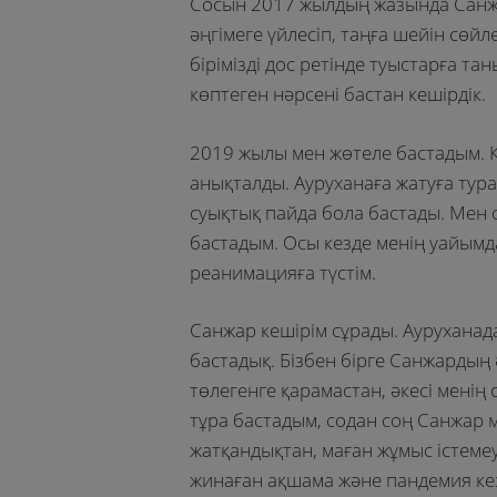
Сосын 2017 жылдың жазында Санжар
әңгімеге үйлесіп, таңға шейін сөйле
бірімізді дос ретінде туыстарға та
көптеген нәрсені бастан кешірдік.
2019 жылы мен жөтеле бастадым. 
анықталды. Ауруханаға жатуға тура
суықтық пайда бола бастады. Мен 
бастадым. Осы кезде менің уайымд
реанимацияға түстім.
Санжар кешірім сұрады. Ауруханада
бастадық. Бізбен бірге Санжардың 
төлегенге қарамастан, әкесі менің
тұра бастадым, содан соң Санжар м
жатқандықтан, маған жұмыс істеме
жинаған ақшама және пандемия кезі