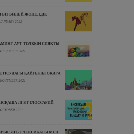
Л БІЗ БИЛЕЙ ЖӨНЕЛДІК
 JANUARY 2022
АМИНГ-АУТ ТОЛҚЫН СИЯҚТЫ
 DECEMBER 2021
ЕТІСУДАҒЫ ҚАЙҒЫЛЫ ОҚИҒА
 NOVEMBER 2021
ЫСҚАША ЛГБТ ГЛОССАРИЙ
 OCTOBER 2021
ҰРЫС ЛГБТ ЛЕКСИКАСЫ МЕН