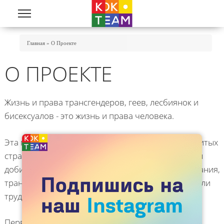
Перейти к основному содержанию
Вы Здесь
Главная
»
О Проекте
О ПРОЕКТЕ
Жизнь и права трансгендеров, геев, лесбиянок и
бисексуалов - это жизнь и права человека.
Эта простая фраза не вызывает сомнений в развитых
странах. Но это произошло не само собой - чтобы
добиться общественного и юридического признания,
трансгендеры, геи, лесбиянки и бисексуалы прошли
трудный путь борьбы за свои права.
Первым и важнейшим этапом на этом пути было