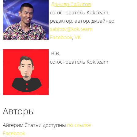
Данияр Сабитов
со-основатель Kok.team
редактор, автор, дизайнер
sabitov@kok.team
Facebook
,
VK
В.В.
со-основатель Kok.team
Авторы
Айгерим
Статьи доступны
по ссылке
Facebook