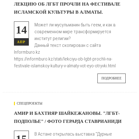
685
ЛЕКЦИЮ ОБ ЛГБТ ПРОЧЛИ НА ФЕСТИВАЛЕ
ИСЛАМСКОЙ КУЛЬТУРЫ В АЛМАТЫ.

Может ли мусульманин быть геем, и как в
14
современном мире трансформируется
институт религии?
АПР
Данный текст скопирован с сайта
Informburo.kz
https://informburo.kz/stati/lekciyu-ob-lgbt-prochli-na-
festivale-islamskoy-kultury-v-almaty-vot-eyo-otryvki.html
ПОДРОБНЕЕ
СПЕЦПРОЕКТЫ
882
АМИР И БАХТИЯР ШАЙКЕЖАНОВЫ. "ЛГБТ-
ПОДПОЛЬЕ" / ФОТО ГЕРАРДА СТАВРИАНИДИ

В Астане открылась выставка "Дурные