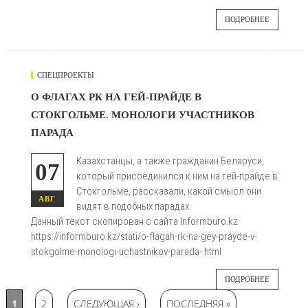
ПОДРОБНЕЕ
СПЕЦПРОЕКТЫ
647
О ФЛАГАХ РК НА ГЕЙ-ПРАЙДЕ В
СТОКГОЛЬМЕ. МОНОЛОГИ УЧАСТНИКОВ

ПАРАДА
Казахстанцы, а также гражданин Беларуси,
07
который присоединился к ним на гей-прайде в
Стокгольме, рассказали, какой смысл они
АВГ
видят в подобных парадах.
Данный текст скопирован с сайта Informburo.kz
https://informburo.kz/stati/o-flagah-rk-na-gey-prayde-v-
stokgolme-monologi-uchastnikov-parada-.html
ПОДРОБНЕЕ
Страницы
1
2
СЛЕДУЮЩАЯ ›
ПОСЛЕДНЯЯ »