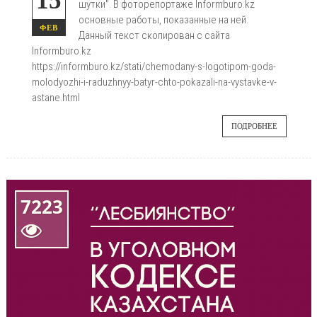
15
шутки". В фоторепортаже Informburo.kz
основные работы, показанные на ней.
ФЕВ
Данный текст скопирован с сайта
Informburo.kz
https://informburo.kz/stati/chemodany-s-logotipom-goda-
molodyozhi-i-raduzhnyy-batyr-chto-pokazali-na-vystavke-v-
astane.html
ПОДРОБНЕЕ
7223
