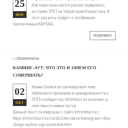
25
Kok.team попытается реконструировать
историю ЛГБТ на территории Казахстана. В
ЯНВ
этот раз речь пойдет о лесбиянках-
заключенных КАРЛАГа
ПОДРОБНЕЕ
СПЕЦПРОЕКТЫ
836
КАМИНГ-АУТ: ЧТО ЭТО И ЗАЧЕМ ЕГО
СОВЕРШАТЬ?

Кевин Спейси актуализировал тему
02
публичного признания в принадлежности к
ЛГБТ-сообществу. Infomburo.kz выяснил, в
ОКТ
чём смысл каминг-аутов.
Данный текст скопирован с сайта Informburo.kz
https://informburo.kz/cards/chto-takoe-kaming-aut-i-dlya-
chego-nuzhno-ego-sovershat.html