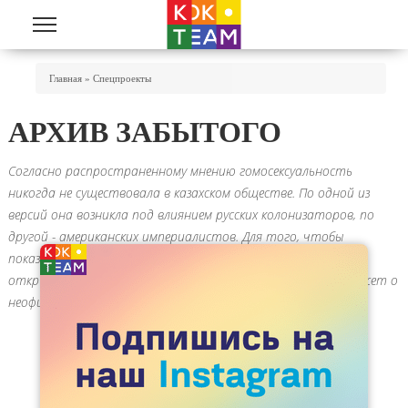
Перейти к основному содержанию
Вы Здесь
Главная
»
Спецпроекты
АРХИВ ЗАБЫТОГО
Согласно распространенному мнению гомосексуальность
никогда не существовала в казахском обществе. По одной из
версий она возникла под влиянием русских колонизаторов, по
другой - американских империалистов. Для того, чтобы
показать присутствие в нашей истории ЛГБТ-людей, мы
открываем спецпроект «Архив забытого», который расскажет о
неофициальной истории сообщества.
СПЕЦПРОЕКТЫ
759
"В ТЕАТРЕ ТЫ НАЗЫВАЕШЬ КАЗАХОВ