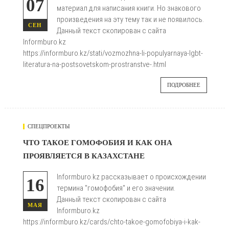
07
материал для написания книги. Но знакового
произведения на эту тему так и не появилось.
СЕН
Данный текст скопирован с сайта
Informburo.kz
https://informburo.kz/stati/vozmozhna-li-populyarnaya-lgbt-
literatura-na-postsovetskom-prostranstve-.html
ПОДРОБНЕЕ
СПЕЦПРОЕКТЫ
783
ЧТО ТАКОЕ ГОМОФОБИЯ И КАК ОНА
ПРОЯВЛЯЕТСЯ В КАЗАХСТАНЕ

Informburo.kz рассказывает о происхождении
16
термина "гомофобия" и его значении.
Данный текст скопирован с сайта
МАЯ
Informburo.kz
https://informburo.kz/cards/chto-takoe-gomofobiya-i-kak-