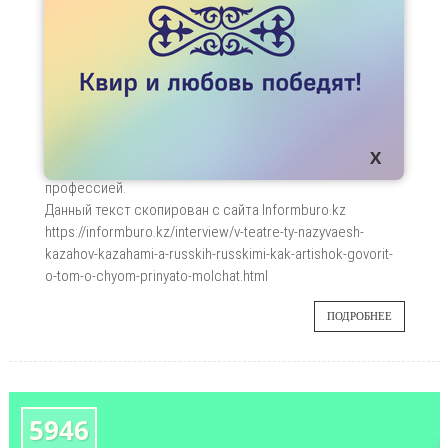
КАЗАХАМИ, А РУССКИХ – РУССКИМИ". КАК

АРТИШОК ГОВОРИТ О ТОМ, О ЧЁМ ПРИНЯТО
МОЛЧАТЬ?
Драматург Ольга Малышева и директор
06
театра "АRТиШОК" Анастасия Тарасова
рассказали нам, что такое гражданские
СЕН
спектакли и как сделать театр своей
профессией.
Данный текст скопирован с сайта Informburo.kz
https://informburo.kz/interview/v-teatre-ty-nazyvaesh-
kazahov-kazahami-a-russkih-russkimi-kak-artishok-govorit-
o-tom-o-chyom-prinyato-molchat.html
ПОДРОБНЕЕ
5946