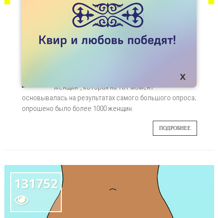
ЗДОРОВЬЕ
СЕКСУАЛЬНЫЕ ПРАКТИКИ ЛЕСБИЯНОК И
БИСЕКСУАЛОК
В начале нулевых годов в Великобритании
12
была опубликована работа “Сексуальное
поведение лесбиянок и бисексуальных
MAR
женщин”, которая на тот момент
основывалась на результатах самого большого опроса;
опрошено было более 1000 женщин.
ПОДРОБНЕЕ
131752
