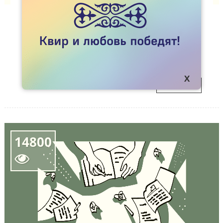
СТАТЬИ
KOK.TEAM ЗАКРЫВАЕТСЯ
Сегодня Kok.team исполнилось пять лет и 
01
сегодня мы закрываем этот проект. Что 
дальше?
MAR
ПОДРОБНЕЕ
14800
