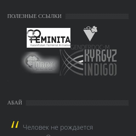
ПОЛЕЗНЫЕ ССЫЛКИ
study czech
АБАЙ
Человек не рождается