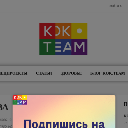
ВОЙТИ
ПЕЦПРОЕКТЫ
СТАТЬИ
ЗДОРОВЬЕ
БЛОГ KOK.TEAM
П
ВА
K
ова: в таком Казахстане хочется жить". Проект "Пони
01
eo Foundation в 2018-2019 гг. Теперь проект