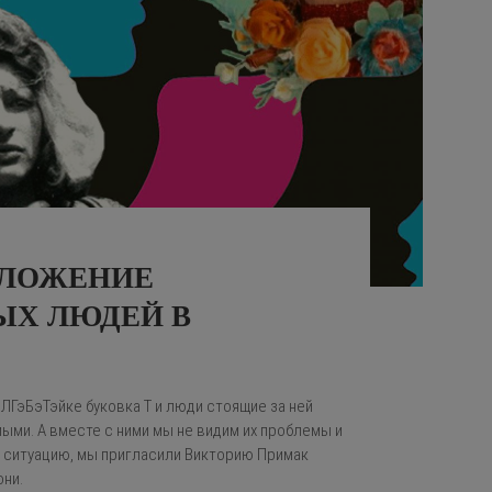
ОЛОЖЕНИЕ
ЫХ ЛЮДЕЙ В
ЛГэБэТэйке буковка Т и люди стоящие за ней
ыми. А вместе с ними мы не видим их проблемы и
ь ситуацию, мы пригласили Викторию Примак
они.