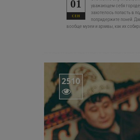
01
уважающем себя городе 
захотелось попасть в по
СЕН
попридержите поней. Да
вообще музеи и архивы, как их собир
2510
