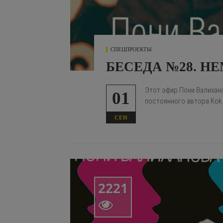
СПЕЦПРОЕКТЫ
БЕСЕДА №28. 
Этот эфир Пони Валихан
01
постоянного автора Kok.
СЕН
2221
