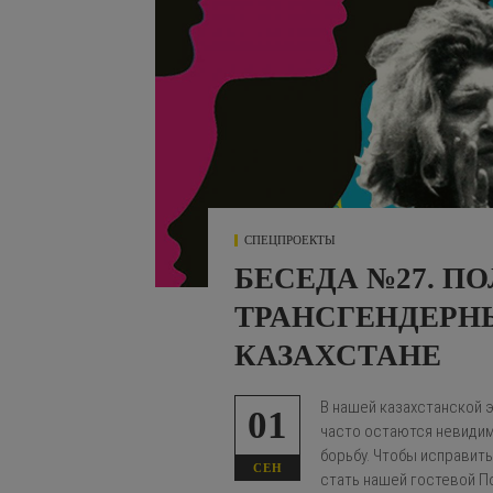
СПЕЦПРОЕКТЫ
БЕСЕДА №27. П
ТРАНСГЕНДЕРН
КАЗАХСТАНЕ
В нашей казахстанской э
01
часто остаются невидим
борьбу. Чтобы исправит
СЕН
стать нашей гостевой П