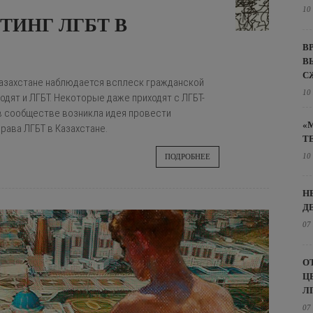
10
ТИНГ ЛГБТ В
В
В
С
азахстане наблюдается всплеск гражданской
10
ходят и ЛГБТ. Некоторые даже приходят с ЛГБТ-
в сообществе возникла идея провести
«
рава ЛГБТ в Казахстане.
Т
10
ПОДРОБНЕЕ
Н
Д
07
О
Ц
Л
07