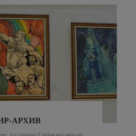
ИР-АРХИВ
ачит, это случилось В любом мало-мальски