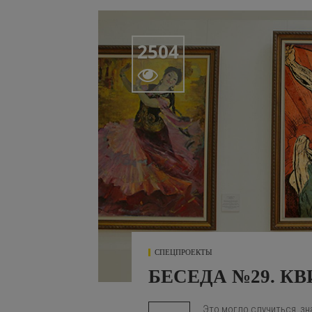
2504

СПЕЦПРОЕКТЫ
БЕСЕДА №29. КВ
Это могло случиться, зн