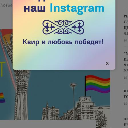
е. Новые стримы будут выходить на нашем
Р
С
Ц
Л
18
"
И
Ч
У
10
Я
Г
10
А
Н