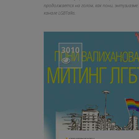
продолжается на голом, как пони, энтузиазм
канале LGBTalks.
3010
