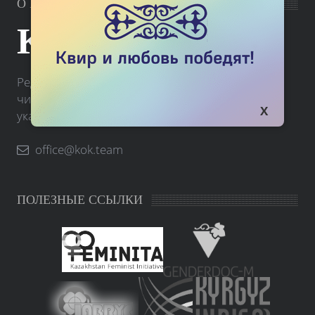
О РЕДАКЦИИ
KOK.TEAM
Редакция портала Kok.team принимает письма
читателей. Вы можете связаться с нами по
указанному ниже электронному адресу.
office@kok.team
ПОЛЕЗНЫЕ ССЫЛКИ