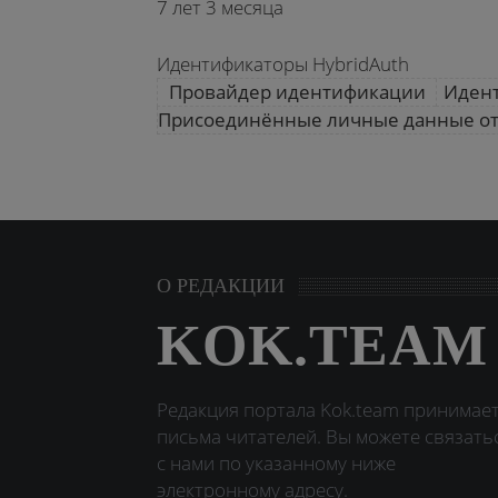
7 лет 3 месяца
Идентификаторы HybridAuth
Провайдер идентификации
Иден
Присоединённые личные данные от
О РЕДАКЦИИ
KOK.TEAM
Редакция портала Kok.team принимае
письма читателей. Вы можете связать
с нами по указанному ниже
электронному адресу.