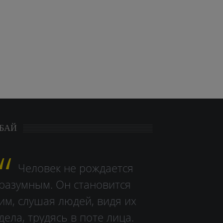
БАЙ
Человек не рождается
разумным. Он становится
им, слушая людей, видя их
дела, тру­дясь в поте лица.