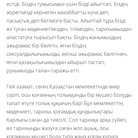
естіді. Біздің тумысымыз үшін бізді айыптап, біздің
жүрегімізді кернеген махаббатты күнә деп,
пасықтық деп бетімізге басты. Айыптай тұра бізді
өз туған мәдениетімізден, тілімізден, тарихымыздан
аластатуға тырысып бақты. Біздің жанымыздың
ажырамас бір бөлігін, яғни біздің
сексуалдылығымызды, екінші ажырамас бөлігінен,
яғни қазақылығымыздан айырып тастап,
рухымызды талан-таражы етті.
Гей азамат, сенің Қазақстан мемлекетінде өмір
сүріп, осы қоғамның толыққанды бір мүшесі болуды
талап етуге толық құқығың бар! Бұл мемлекеттің
мәдениеті, тарихы, қоғамдық құндылықтары
барлығы саған да тиесілі. Сол тарихқа арқа сүйеп,
өз тарихыңды жазуға саған жол ашық, осы
қоғамның мүшесі бола тұра жаңа қоғам құруға