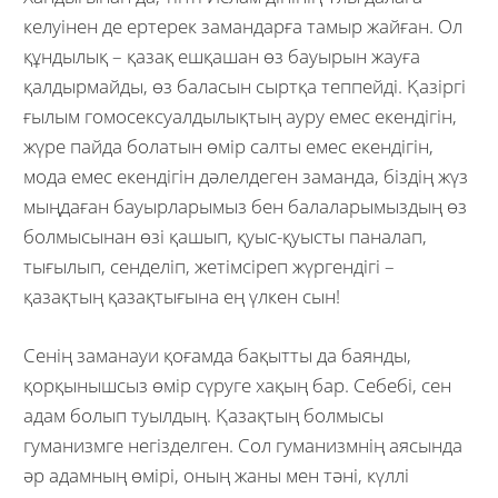
келуінен де ертерек замандарға тамыр жайған. Ол
құндылық – қазақ ешқашан өз бауырын жауға
қалдырмайды, өз баласын сыртқа теппейді. Қазіргі
ғылым гомосексуалдылықтың ауру емес екендігін,
жүре пайда болатын өмір салты емес екендігін,
мода емес екендігін дәлелдеген заманда, біздің жүз
мыңдаған бауырларымыз бен балаларымыздың өз
болмысынан өзі қашып, қуыс-қуысты паналап,
тығылып, сенделіп, жетімсіреп жүргендігі –
қазақтың қазақтығына ең үлкен сын!
Сенің заманауи қоғамда бақытты да баянды,
қорқынышсыз өмір сүруге хақың бар. Себебі, сен
адам болып туылдың. Қазақтың болмысы
гуманизмге негізделген. Сол гуманизмнің аясында
әр адамның өмірі, оның жаны мен тәні, күллі