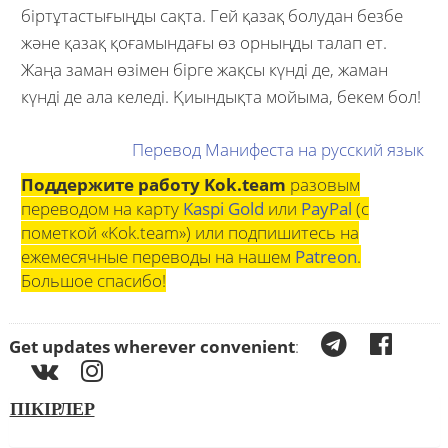
біртұтастығыңды сақта. Гей қазақ болудан безбе
және қазақ қоғамындағы өз орныңды талап ет.
Жаңа заман өзімен бірге жақсы күнді де, жаман
күнді де ала келеді. Қиындықта мойыма, бекем бол!
Перевод Манифеста на русский язык
Поддержите работу Kok.team
разовым
переводом на карту
Kaspi Gold
или
PayPal
(с
пометкой «Kok.team») или подпишитесь на
ежемесячные переводы на нашем
Patreon
.
Большое спасибо!
Get updates wherever convenient
:
ПІКІРЛЕР