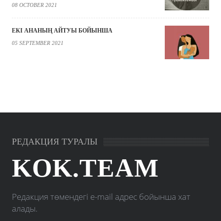
08 OCTOBER 2021
ЕКІ АНАНЫҢ АЙТУЫ БОЙЫНША
05 SEPTEMBER 2021
РЕДАКЦИЯ ТУРАЛЫ
KOK.TEAM
Редакция төмендегі e-mail адрес бойынша хат
алады.