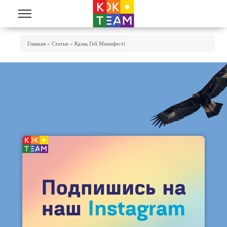
Skip to main content
You Are Here
Главная
»
Статьи
»
Қазақ Гей Манифесті