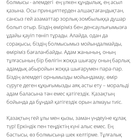
болмысы - әлемдегі ең үлкен құндылық, ең асыл
қазына. Осы принциптерден алшақтағандықтан,
сансыз гей азаматтар зорлық-зомбылыққа душар
болып отыр. Біздің өміріміз бен денсаулығымызға
ұдайы қауіп төніп тұрады. Алайда, одан да
сорақысы, біздің болмысымыз мойындалмайды,
өміріміз бағаланбайды. Адам жанының, оның
тұлғасының бір бөлігін жоққа шығару оның барлық
адамдық абыройын жоққа шығарумен пара-пар.
Біздің әлемдегі орнымызды мойындамау, өмір
сүруге деген құқығымызды аяқ асты ету – моральді
адам баласына тән емес қатігездік. Қазақтың
бойында да бұндай қатігездік орын алмауы тиіс.
Қазақтың гей ұлы мен қызы, заман үндеуіне құлақ
түр! Еркіндік пен теңдіктің күні алыс емес. Ең
бастысы, өз болмысыңа шек келтірме. Тұлғалық