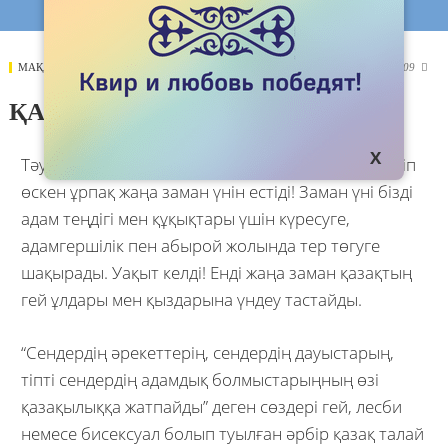
МАҚАЛАЛАР
27 MARCH 2017
9409

ҚАЗАҚ ГЕЙ МАНИФЕСТІ
Тәуелсіздіктің шуағына шомылып туылып, бөленіп
өскен ұрпақ жаңа заман үнін естіді! Заман үні бізді
адам теңдігі мен құқықтары үшін күресуге,
адамгершілік пен абырой жолында тер төгуге
шақырады. Уақыт келді! Енді жаңа заман қазақтың
гей ұлдары мен қыздарына үндеу тастайды.
“Сендердің әрекеттерің, сендердің дауыстарың,
тіпті сендердің адамдық болмыстарыңның өзі
қазақылыққа жатпайды” деген сөздері гей, леcби
немесе бисексуал болып туылған әрбір қазақ талай