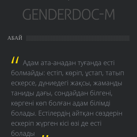
АБАЙ
Адам ата-анадан туғанда есті
болмайды: естіп, көріп, ұстап, татып
ескерсе, дүниедегі жақсы, жаманды
таниды дағы, сондайдан білгені,
көргені көп болған адам білімді
болады. Естілердің айтқан сөздерін
ескеріп жүрген кісі өзі де есті
болады