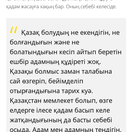
қадам жасауға хақың бар. Оның себебі келесіде.
Қазақ болудың не екендігін, не
болғандығын және не
болатындығын кесіп айтып беретін
ешбір адамның құдіреті жоқ.
Қазақы болмыс заман талабына
сай өзгеріп, бейімделіп
отырғандығына тарих куә.
Қазақстан мемлекет болып, өзге
елдерге ілесе қадам басып келе
жатқандығының да басты себебі
осыда. Адам мен адамның теңдігін,