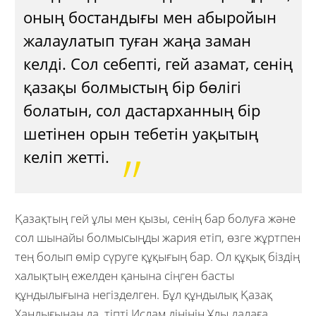
оның бостандығы мен абыройын
жалаулатып туған жаңа заман
келді. Сол себепті, гей азамат, сенің
қазақы болмыстың бір бөлігі
болатын, сол дастарханның бір
шетінен орын тебетін уақытың
келіп жетті.
Қазақтың гей ұлы мен қызы, сенің бар болуға және
сол шынайы болмысыңды жария етіп, өзге жұртпен
тең болып өмір сүруге құқығың бар. Ол құқық біздің
халықтың ежелден қанына сіңген басты
құндылығына негізделген. Бұл құндылық Қазақ
Хандығынан да, тіпті Ислам дінінің Ұлы далаға