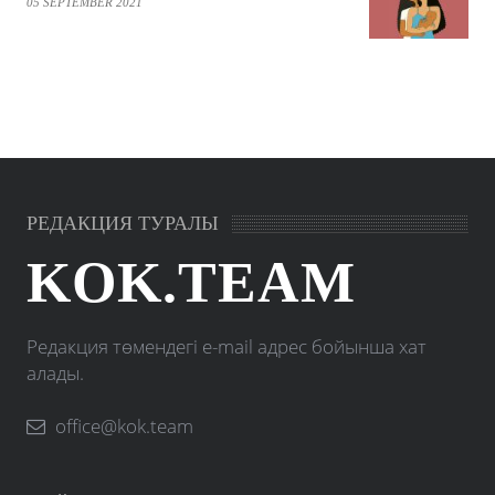
05 SEPTEMBER 2021
РЕДАКЦИЯ ТУРАЛЫ
KOK.TEAM
Редакция төмендегі e-mail адрес бойынша хат
алады.
office@kok.team