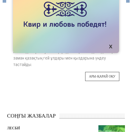
МАҚАЛАЛАР
ҚАЗАҚ ГЕЙ МАНИФЕСТІ
Тәуелсіздіктің шуағына шомылып туылып,
27
бөленіп өскен ұрпақ жаңа заман үнін естіді!
Заман үні бізді адам теңдігі мен құқықтары
НАУ
үшін күресуге, адамгершілік пен абырой
жолында тер төгуге шақырады. Уақыт келді! Енді жаңа
заман қазақтың гей ұлдары мен қыздарына үндеу
тастайды.
АРЫ-ҚАРАЙ ОҚУ
СОҢҒЫ ЖАЗБАЛАР
ЛЕСБИ́