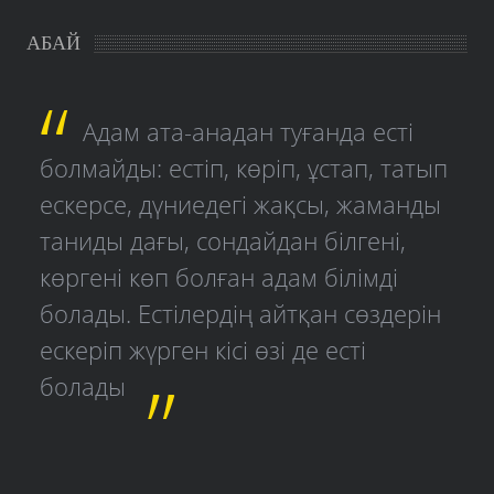
АБАЙ
Адам ата-анадан туғанда есті
болмайды: естіп, көріп, ұстап, татып
ескерсе, дүниедегі жақсы, жаманды
таниды дағы, сондайдан білгені,
көргені көп болған адам білімді
болады. Естілердің айтқан сөздерін
ескеріп жүрген кісі өзі де есті
болады