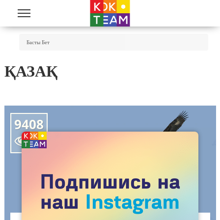
Skip to main content
You Are Here
Басты Бет
ҚАЗАҚ
9408
