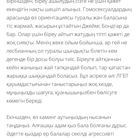
Біріншіден, біреу ашылудың сізге не үшін қажет
екендігін нақты шешіп алыңыз. Гомосексуалдардың
арасында өз ориентациясы туралы жан баласына
тіс жармай, жасырын ұстайтын Джеймс Бондтар да
бар. Олар үшін біреу айтып жатудың тіпті қажеті де
жоқ сияқты. Менің жеке ойым бойынша, әр гей не
лесбианның ол туралы шындықты білетін кем
дегенде бір досы болуы тиіс. Біреуге айтқаннан
кейін жаныңыз жай тапқандай болып, тар қапастан
жарыққа шыққандай боласыз. Бұл әсіресе әлі ЛГБТ
қауымдастығынан таныстарыңыз жоқ кезде,
мұңыңызды шағуға, қуанышыңызбен бөлісуге
көмегін береді.
Екіншіден, өз каминг аутыңыздың нысанын
таңдаңыз. Алғашқы адам қыз бала болғаны дұрыс.
Әдетте қыздар ер балалар секілді агрессивті