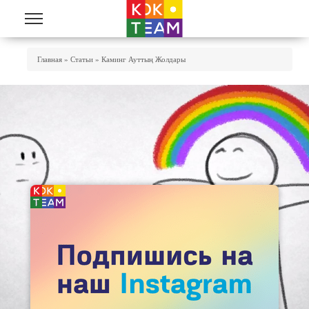
Skip to main content
You Are Here
Главная
»
Статьи
»
Каминг Ауттың Жолдары