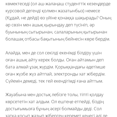
көмектеседі (ол аш-жалаңаш студенттік кезеңдерде
курсовой дегенді қолмен жазатынбыз) немесе
(Құдай, не дейді) өз үйіне қонаққа шақырады? Оның
әр сөзін мен ашық қырындау деп түсініп, әр
буынының сытырынан, салаларының қытырынан
болашақ отбасы бақытының бейнесін көре бердім.
Алайда, мен де сол секілді екенімді білдіру үшін
оған ашық айту керек болды. Оған айтамын деп
бата алмай ұзақ жүрдім. Қорыққандағы әдетімше
оған жүзбе жүз айтпай, электронды хат жібердім.
Сүйемін демеді, тек гей екендігімді ғана айттым.
Жауабына мен достық лебізге толы, тіпті қолдау
көрсететін хат алдым. Ол ештеңе етпейді, біздің
достығымызға бұның әсері болмайды деді. Сол
хатқа қосып жазып жіберген керемет кеңесі әлі де