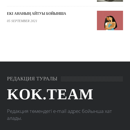
ЕКІ АНАНЫҢ АЙТУЫ БОЙЫНША
05 SEPTEMBER 2021
РЕДАКЦИЯ ТУРАЛЫ
KOK.TEAM
Редакция төмендегі e-mail адрес бойынша хат
алады.