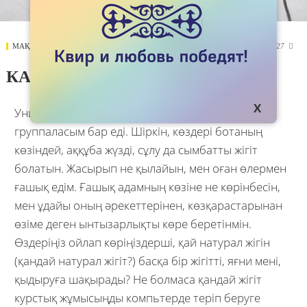
МАҚАЛАЛАР
15 AUGUST 2017
5227

КАМИНГ АУТТЫҢ ЖОЛДАРЫ
Университетте оқып жүрген кезімде бір
группаласым бар еді. Шіркін, көздері ботаның
көзіндей, аққұба жүзді, сұлу да сымбатты жігіт
болатын. Жасырып не қылайын, мен оған өлермен
ғашық едім. Ғашық адамның көзіне не көрінбесін,
мен ұдайы оның әрекеттерінен, көзқарастарынан
өзіме деген ынтызарлықты көре беретінмін.
Өздеріңіз ойлап көріңіздерші, қай натурал жігін
(қандай натурал жігіт?) басқа бір жігітті, яғни мені,
қыдыруға шақырады? Не болмаса қандай жігіт
курстық жұмысыңды компьтерде теріп беруге