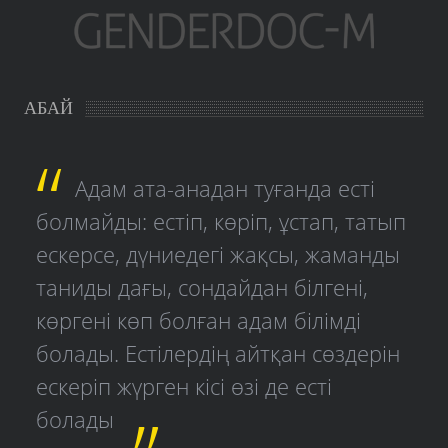
АБАЙ
Адам ата-анадан туғанда есті
болмайды: естіп, көріп, ұстап, татып
ескерсе, дүниедегі жақсы, жаманды
таниды дағы, сондайдан білгені,
көргені көп болған адам білімді
болады. Естілердің айтқан сөздерін
ескеріп жүрген кісі өзі де есті
болады