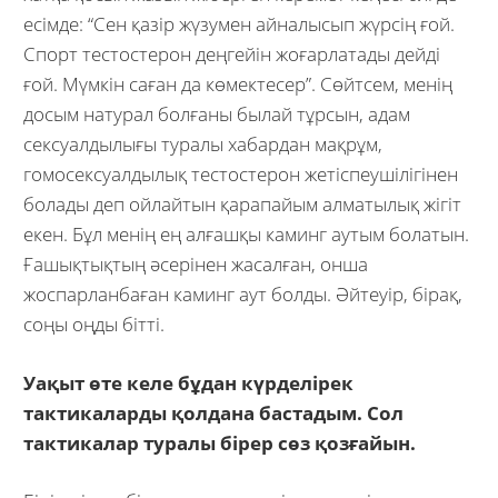
есімде: “Сен қазір жүзумен айналысып жүрсің ғой.
Спорт тестостерон деңгейін жоғарлатады дейді
ғой. Мүмкін саған да көмектесер”. Сөйтсем, менің
досым натурал болғаны былай тұрсын, адам
сексуалдылығы туралы хабардан мақрұм,
гомосексуалдылық тестостерон жетіспеушілігінен
болады деп ойлайтын қарапайым алматылық жігіт
екен. Бұл менің ең алғашқы каминг аутым болатын.
Ғашықтықтың әсерінен жасалған, онша
жоспарланбаған каминг аут болды. Әйтеуір, бірақ,
соңы оңды бітті.
Уақыт өте келе бұдан күрделірек
тактикаларды қолдана бастадым. Сол
тактикалар туралы бірер сөз қозғайын.