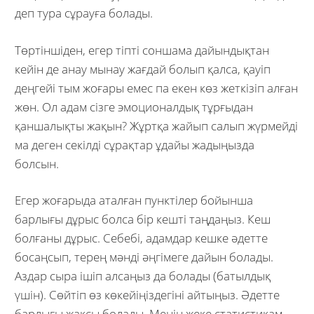
деп тура сұрауға болады.
Төртіншіден, егер тіпті соншама дайындықтан
кейін де анау мынау жағдай болып қалса, қауіп
деңгейі тым жоғары емес па екен көз жеткізіп алған
жөн. Ол адам сізге эмоционалдық тұрғыдан
қаншалықты жақын? Жұртқа жайып салып жүрмейді
ма деген секілді сұрақтар ұдайы жадыңызда
болсын.
Егер жоғарыда аталған пунктілер бойынша
барлығы дұрыс болса бір кешті таңдаңыз. Кеш
болғаны дұрыс. Себебі, адамдар кешке әдетте
босаңсып, терең мәнді әңгімеге дайын болады.
Аздар сыра ішіп алсаңыз да болады (батылдық
үшін). Сөйтіп өз көкейіңіздегіні айтыңыз. Әдетте
барлығы жақсы болады. Менің жеке статистикам