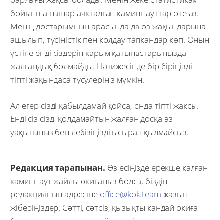
бойынша нашар аяқталған каминг ауттар өте аз.
Менің достарымның арасында да өз жақындарына
ашылып, түсіністік пен қолдау тапқандар көп. Оның
үстіне енді сіздерің қарым қатынастарыңызда
жалғандық болмайды. Нәтижесінде бір біріңізді
тіпті жақындаса түсулеріңіз мүмкін.
Ал егер сізді қабылдамай қойса, онда тіпті жақсы.
Енді сіз сізді қолдамайтын жалған досқа өз
уақытыңыз бен лебізіңізді ысырап қылмайсыз.
Редакция тарапынан.
Өз есіңізде ерекше қалған
каминг аут жайлы оқиғаңыз болса, біздің
редакцияның адресіне
office@kok.team
жазып
жіберіңіздер. Сәтті, сәтсіз, қызықты қандай оқиға