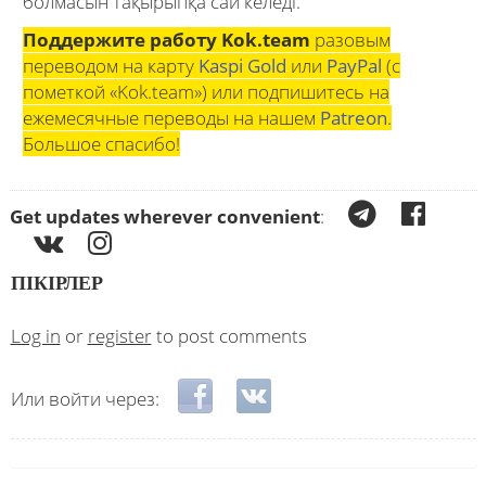
болмасын тақырыпқа сай келеді.
Поддержите работу Kok.team
разовым
переводом на карту
Kaspi Gold
или
PayPal
(с
пометкой «Kok.team») или подпишитесь на
ежемесячные переводы на нашем
Patreon
.
Большое спасибо!
Get updates wherever convenient
:
ПІКІРЛЕР
Log in
or
register
to post comments
Login with Facebook
Login with VKontakte
Или войти через: