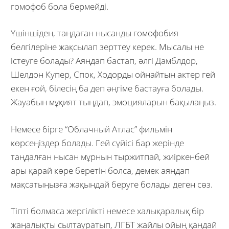
гомофоб бола бермейді.
Үшіншіден, таңдаған нысанды гомофобия
белгілеріне жақсылап зерттеу керек. Мысалы не
істеуге болады? Аяңдап бастап, әлгі Дамблдор,
Шелдон Купер, Спок, Ходорды ойнайтын актер гей
екен ғой, білесің ба деп әңгіме бастауға болады.
Жауабын мұқият тыңдап, эмоцияларын бақылаңыз.
Немесе бірге “Облачный Атлас” фильмін
көрсеңіздер болады. Гей сүйісі бар жерінде
таңдалған нысан мұрнын тыржитпай, жиіркенбей
ары қарай көре беретін болса, демек аяңдап
мақсатыңызға жақындай беруге болады деген сөз.
Тіпті болмаса жергілікті немесе халықаралық бір
жаңалықты сылтауратып, ЛГБТ жайлы ойың қандай