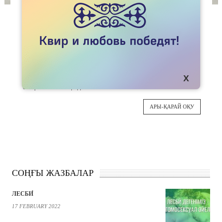
МАҚАЛАЛАР
КАМИНГ АУТТЫҢ ЖОЛДАРЫ
Университетте оқып жүрген кезімде бір
15
группаласым бар еді. Шіркін, көздері ботаның
көзіндей, аққұба жүзді, сұлу да сымбатты
ТМЗ
жігіт болатын. Жасырып не қылайын, мен оған
өлермен ғашық едім.
АРЫ-ҚАРАЙ ОҚУ
СОҢҒЫ ЖАЗБАЛАР
ЛЕСБИ́
17 FEBRUARY 2022