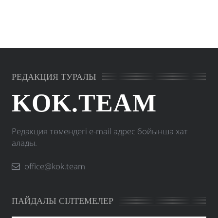
РЕДАКЦИЯ ТУРАЛЫ
KOK.TEAM
Редакция төмендегі e-mail адрес бойынша хат
алады.
office@kok.team
ПАЙДАЛЫ СІЛТЕМЕЛЕР