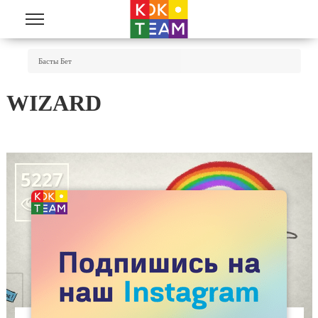
Skip to main content
You Are Here
Басты Бет
WIZARD
5227
