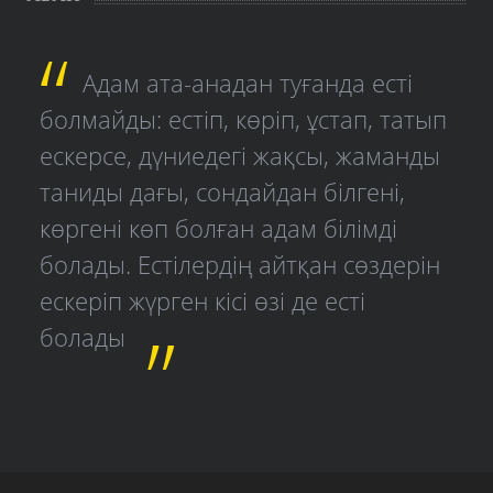
Адам ата-анадан туғанда есті
болмайды: естіп, көріп, ұстап, татып
ескерсе, дүниедегі жақсы, жаманды
таниды дағы, сондайдан білгені,
көргені көп болған адам білімді
болады. Естілердің айтқан сөздерін
ескеріп жүрген кісі өзі де есті
болады