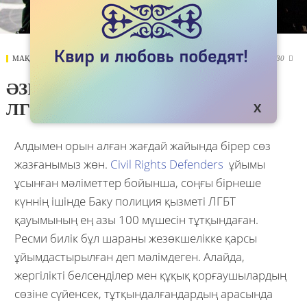
МАҚАЛАЛАР
25 SEPTEMBER 2017
3230

ӘЗІРБАЙЖАН ПОЛИЦИЯСЫ
ЛГБТ-ҒА ҚЫСЫМ КӨРСЕТУДЕ
Алдымен орын алған жағдай жайында бірер сөз
жазғанымыз жөн.
Civil Rights Defenders
ұйымы
ұсынған мәліметтер бойынша, соңғы бірнеше
күннің ішінде Баку полиция қызметі ЛГБТ
қауымының ең азы 100 мүшесін тұтқындаған.
Ресми билік бұл шараны жезөкшелікке қарсы
ұйымдастырылған деп мәлімдеген. Алайда,
жергілікті белсенділер мен құқық қорғаушылардың
сөзіне сүйенсек, тұтқындалғандардың арасында