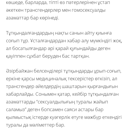
көшеде, барларда, тіпті өз пәтерлерінен ұстап
әкеткен трансгендерлер мен гомосексуалды
азаматтар бар көрінеді.
Тұтқындалғандардың нақты санын айту қиынға
соғып тұр. Ұсталғандардан хабар алу мүмкіндігі жоқ,
ал босатылғандар әрі қарай қуғындайды деген
қауіппен сұхбат беруден бас тартқан.
Әзірбайжан белсенділері тұтқындарды ұрып-соғып,
еркіне қарсы медициналық тексерістер өткізіп, ал
трансгендер әйелдердің шаштарын қырғандығын
хабарлайды. Сонымен қатар, кейбір тұтқындалған
азаматтарды “сексуалдылығың туралы жайып
саламыз” деген бопсамен саяси астары бар
қылмыстық істерде куәгерлік етуге мәжбүр еткендігі
туралы да мәліметтер бар.