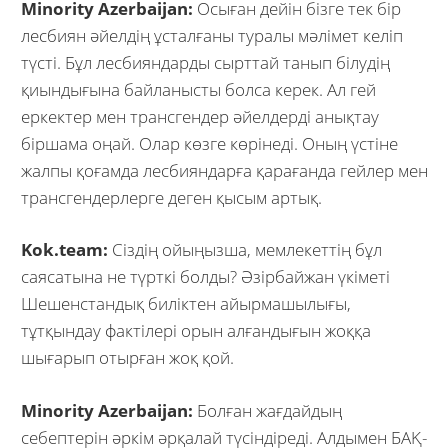
Minority Azerbaijan:
Осыған дейін бізге тек бір
лесбиян әйелдің ұсталғаны туралы мәлімет келіп
түсті. Бұл лесбияндарды сырттай танып білудің
қиындығына байланысты болса керек. Ал гей
еркектер мен трансгендер әйелдерді анықтау
біршама оңай. Олар көзге көрінеді. Оның үстіне
жалпы қоғамда лесбияндарға қарағанда гейлер мен
трансгендерлерге деген қысым артық.
Kok.team:
Сіздің ойыңызша, мемлекеттің бұл
саясатына не түрткі болды? Әзірбайжан үкіметі
Шешенстандық биліктен айырмашылығы,
тұтқындау фактілері орын алғандығын жоққа
шығарып отырған жоқ қой.
Minority Azerbaijan:
Болған жағдайдың
себептерін әркім әрқалай түсіндіреді. Алдымен БАҚ-