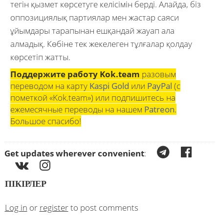
тегін қызмет көрсетуге келісімін берді. Алайда, біз
оппозициялық партиялар мен жастар саяси
ұйымдары тарапынан ешқандай жауап ала
алмадық. Көбіне тек жекелеген тұлғалар қолдау
көрсетіп жатты.
Поддержите работу Kok.team
разовым
переводом на карту
Kaspi Gold
или
PayPal
(с
пометкой «Kok.team») или подпишитесь на
ежемесячные переводы на нашем
Patreon
.
Большое спасибо!
Get updates wherever convenient
:
ПІКІРЛЕР
Log in
or
register
to post comments