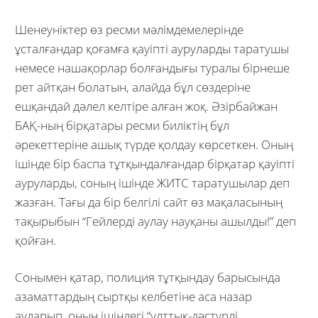
Шенеуніктер өз ресми мәлімдемелерінде
ұсталғандар қоғамға қауіпті ауруларды таратушы
немесе нашақорлар болғандығы туралы бірнеше
рет айтқан болатын, алайда бұл сөздеріне
ешқандай дәлел келтіре алған жоқ. Әзірбайжан
БАҚ-ның бірқатары ресми биліктің бұл
әрекеттеріне ашық түрде қолдау көрсеткен. Оның
ішінде бір баспа тұтқындалғандар бірқатар қауіпті
ауруларды, соның ішінде ЖИТС таратушылар деп
жазған. Тағы да бір белгілі сайт өз мақаласының
тақырыбын “Гейлерді аулау науқаны ашылды!” деп
қойған.
Сонымен қатар, полиция тұтқындау барысында
азаматтардың сыртқы келбетіне аса назар
аударып, оның ішіндегі “ұлттық-дәстүрлі