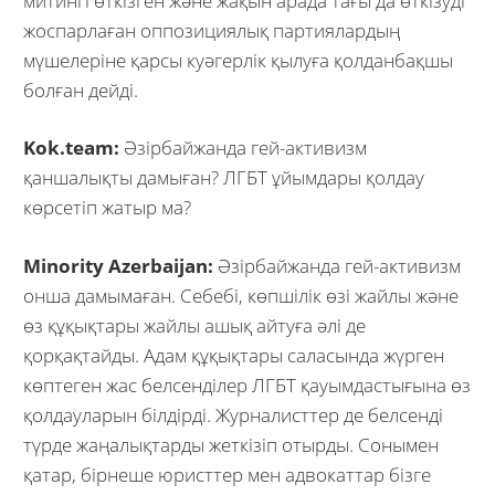
митингі өткізген және жақын арада тағы да өткізуді
жоспарлаған оппозициялық партиялардың
мүшелеріне қарсы куәгерлік қылуға қолданбақшы
болған дейді.
Kok.team:
Әзірбайжанда гей-активизм
қаншалықты дамыған? ЛГБТ ұйымдары қолдау
көрсетіп жатыр ма?
Minority Azerbaijan:
Әзірбайжанда гей-активизм
онша дамымаған. Себебі, көпшілік өзі жай
лы және
өз құқықтары жайлы ашық айтуға әлі де
қорқақтайды. Адам құқықтары саласында жүрген
көптеген жас белсенділер ЛГБТ қауымдастығына өз
қолдауларын білдірді. Журналисттер де белсенді
түрде жаңалықтарды жеткізіп отырды. Сонымен
қатар, бірнеше юристтер мен адвокаттар бізге