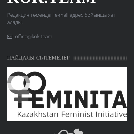
Редакция төмендегі e-mail адрес бойынша хат
алады.
office@kok.team
ПАЙДАЛЫ СІЛТЕМЕЛЕР