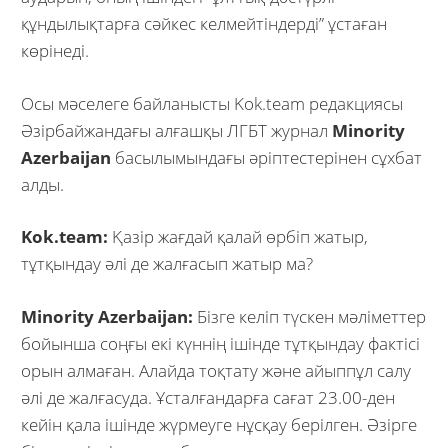
құндылықтарға сәйкес келмейтіндерді” ұстаған
көрінеді.
Осы мәселеге байланысты Kok.team редакциясы
Әзірбайжандағы алғашқы ЛГБТ журнал
Minority
Azerbaijan
басылымындағы әріптестерінен сұхбат
алды.
Kok.team:
Қазір жағдай қалай өрбіп жатыр,
тұтқындау әлі де жалғасып жатыр ма?
Minority Azerbaijan:
Бізге келіп түскен мәліметтер
бойынша соңғы екі күннің ішінде тұтқындау фактісі
орын алмаған. Алайда тоқтату және айыппұл салу
әлі де жалғасуда. Ұсталғандарға сағат 23.00-ден
кейін қала ішінде жүрмеуге нұсқау берілген. Әзірге