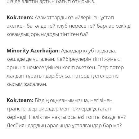
біз де әліптің артын бағып отырмыз.
Kok.team:
Азаматтарды өз үйлерінен ұстап
әкеткен ба, әлде гей клуб немесе гей барлар секілді
қоғамдық орындарды тінтіген ба?
Minority Azerbaijan:
Адамдар клубтарда да,
көшеде де ұсталған. Кейбіреулерін тіпті жұмыс
орнына немесе үйінен келіп әкеткен. Егер пәтер
жалдап тұратындар болса, пәтердің егелеріне
қысым жасалған.
Kok.team:
Біздің оқығанымызша, негізінен
трансгендер әйелдер мен гейлерді ұстаған
көрінеді. Неліктен нақты осы екі топты көздеген?
Лесбияндардың арасында ұсталғандар бар ма?