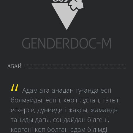
АБАЙ
Адам ата-анадан туғанда есті
болмайды: естіп, көріп, ұстап, татып
ескерсе, дүниедегі жақсы, жаманды
таниды дағы, сондайдан білгені,
көргені көп болған адам білімді