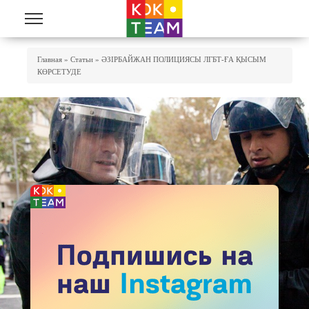
Skip to main content
You Are Here
Главная
»
Статьи
»
ӘЗІРБАЙЖАН ПОЛИЦИЯСЫ ЛГБТ-ҒА ҚЫСЫМ
КӨРСЕТУДЕ