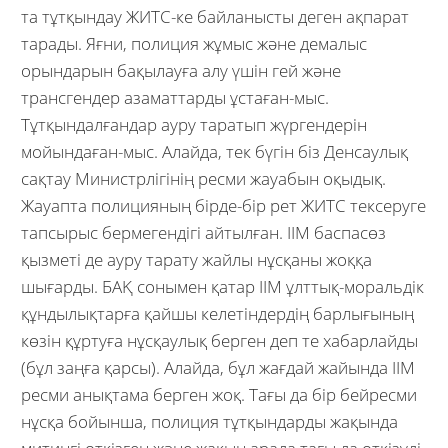
та тұтқындау ЖИТС-ке байланысты деген ақпарат
тарады. Яғни, полиция жұмыс және демалыс
орындарын бақылауға алу үшін гей және
трансгендер азаматтарды ұстаған-мыс.
Тұтқындалғандар ауру таратып жүргендерін
мойындаған-мыс. Алайда, тек бүгін біз Денсаулық
сақтау Министрлігінің ресми жауабын оқыдық.
Жауапта полицияның бірде-бір рет ЖИТС тексеруге
тапсырыс бермегендігі айтылған. ІІМ баспасөз
қызметі де ауру тарату жайлы нұсқаны жоққа
шығарды. БАҚ сонымен қатар ІІМ ұлттық-моральдік
құндылықтарға қайшы келетіндердің барлығының
көзін құртуға нұсқаулық берген деп те хабарлайды
(бұл заңға қарсы). Алайда, бұл жағдай жайында ІІМ
ресми анықтама берген жоқ. Тағы да бір бейресми
нұсқа бойынша, полиция тұтқындарды жақында