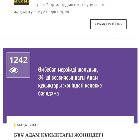
МАМЫР
транс*адамдардың өмір сүру сапасын
жақсартуға мүмкіндік береді.
АРЫ-ҚАРАЙ ОҚУ
1242

МАҚАЛАЛАР
БҰҰ АДАМ ҚҰҚЫҚТАРЫ ЖӨНІНДЕГІ