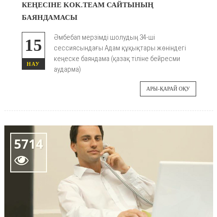
КЕҢЕСІНЕ KOK.TEAM САЙТЫНЫҢ
БАЯНДАМАСЫ
Әмбебап мерзімді шолудың 34-ші
15
сессиясындағы Адам құқықтары жөніндегі
кеңеске баяндама (қазақ тіліне бейресми
НАУ
аударма)
АРЫ-ҚАРАЙ ОҚУ
5714
