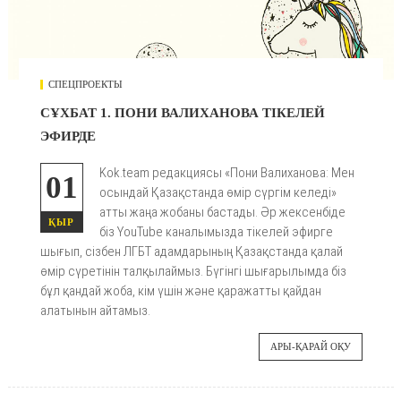
СПЕЦПРОЕКТЫ
СҰХБАТ 1. ПОНИ ВАЛИХАНОВА ТІКЕЛЕЙ
ЭФИРДЕ
Kok.team редакциясы «Пони Валиханова: Мен
01
осындай Қазақстанда өмір сүргім келеді»
атты жаңа жобаны бастады. Әр жексенбіде
ҚЫР
біз YouTube каналымызда тікелей эфирге
шығып, сізбен ЛГБТ адамдарының Қазақстанда қалай
өмір сүретінін талқылаймыз. Бүгінгі шығарылымда біз
бұл қандай жоба, кім үшін және қаражатты қайдан
алатынын айтамыз.
АРЫ-ҚАРАЙ ОҚУ