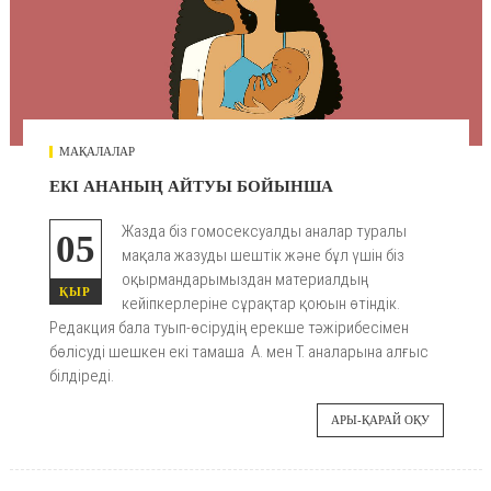
МАҚАЛАЛАР
ЕКІ АНАНЫҢ АЙТУЫ БОЙЫНША
Жазда біз гомосексуалды аналар туралы
05
мақала жазуды шештік және бұл үшін біз
оқырмандарымыздан материалдың
ҚЫР
кейіпкерлеріне сұрақтар қоюын өтіндік.
Редакция бала туып-өсірудің ерекше тәжірибесімен
бөлісуді шешкен екі тамаша А. мен Т. аналарына алғыс
білдіреді.
АРЫ-ҚАРАЙ ОҚУ