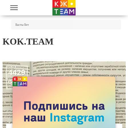
Skip to main content
You Are Here
Басты Бет
KOK.TEAM
4429
