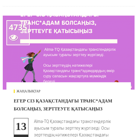
4735

ЖАҢАЛЫҚТАР
ЕГЕР СІЗ ҚАЗАҚСТАНДАҒЫ ТРАНС*АДАМ
БОЛСАҢЫЗ, ЗЕРТТЕУГЕ ҚАТЫСАҢЫЗ
Alma-TQ Қазақстандағы трансгендерлік
13
ауысым туралы зерттеу жүргізеді. Осы
зерттеудің нәтижелері Қазақстандағы