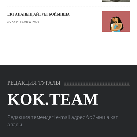
ЕКІ АНАНЫҢ АЙТУЫ БОЙЫНША
05 SEPTEMBER 2021
РЕДАКЦИЯ ТУРАЛЫ
KOK.TEAM
Редакция төмендегі e-mail адрес бойынша хат
алады.