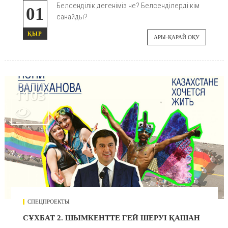
Белсенділік дегеніміз не? Белсенділерді кім
01
санайды?
ҚЫР
АРЫ-ҚАРАЙ ОҚУ
1103

СПЕЦПРОЕКТЫ
СҰХБАТ 2. ШЫМКЕНТТЕ ГЕЙ ШЕРУІ ҚАШАН