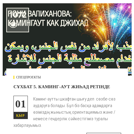
1072

СПЕЦПРОЕКТЫ
СҰХБАТ 5. КАМИНГ-АУТ ЖИҺАД РЕТІНДЕ
Каминг-аутты шкафтан шығу деп сөзбе-сөз
01
аударуға болады. Бұл біз басқа адамдарға
өзіміздің жыныстық ориентациямыз және /
ҚЫР
немесе гендерлік сәйкестігіміз туралы
хабарлауымыз.