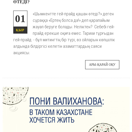
ӨТЕДІ?
«Шымкентте гей
-прайд қашан өтеді?» деген
01
сұраққа «Ертең болса да!» деп қарапайым
жауап беруге болады. Неліктен? Себебі гей-
ҚЫР
прайд ерекше оқиға емес. Тарихи тұрғыдан
гей-прайд - бұл митингтің бір түрі, өз ойларын көпшілік
алдында білдіргісі келетін азаматтардың саяси
акциясы.
АРЫ-ҚАРАЙ ОҚУ
1116
