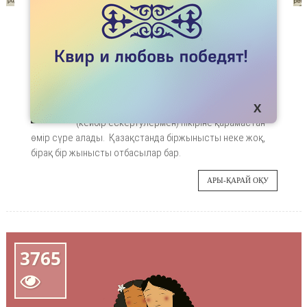
МАҚАЛАЛАР
БІРЖЫНЫСТЫ НЕКЕ - ЕСКІЛІКТІҢ ҚАЛДЫҒЫ
МА, ӘЛДЕ АСЫЛ АРМАН БА?
Бұл мақалада біз отбасы және неке
01
ұғымдарын бөліп қарастырамыз. Отбасы
мемлекеттің, шіркеудің және қоғамның
ҚАҢ
(кейбір ескертулермен) пікіріне қарамастан
өмір сүре алады. Қазақстанда біржынысты неке жоқ,
бірақ бір жынысты отбасылар бар.
АРЫ-ҚАРАЙ ОҚУ
3765
