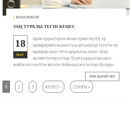
ЖАҢАЛЫҚТАР
ЗАҢ ТУРАЛЫ ТЕГІН КЕҢЕС
Адам құқықтарын мониторингтеу ҚҚ ер
18
адамдармен жыныстық қатынасқа түсетін ер
адамдар ұшін тегін құқықтық кеңес беру
МАУ
қызметін көрсетеді. Қорға құқықтарыңыз
жайлы кез келген міселе бойынша жүгінсеңіз болады.
АРЫ-ҚАРАЙ ОҚУ
Беттер
1
2
3
КЕЛЕСІ ›
СОҢҒЫ »