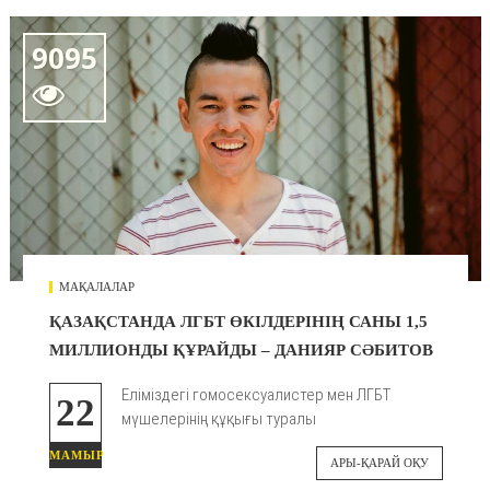
9095

МАҚАЛАЛАР
ҚАЗАҚСТАНДА ЛГБТ ӨКІЛДЕРІНІҢ САНЫ 1,5
МИЛЛИОНДЫ ҚҰРАЙДЫ – ДАНИЯР СӘБИТОВ
Еліміздегі гомосексуалистер мен ЛГБТ
22
мүшелерінің құқығы туралы
МАМЫР
АРЫ-ҚАРАЙ ОҚУ