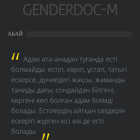
АБАЙ
Адам ата-анадан туғанда есті
болмайды: естіп, көріп, ұстап, татып
ескерсе, дүниедегі жақсы, жаманды
таниды дағы, сондайдан білгені,
көргені көп болған адам білімді
болады. Естілердің айтқан сөздерін
ескеріп жүрген кісі өзі де есті
болады