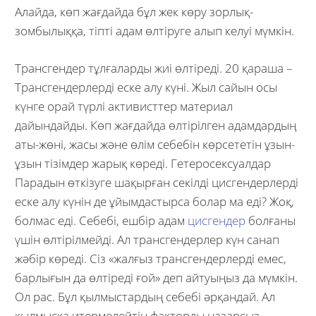
Алайда, көп жағдайда бұл жек көру зорлық-
зомбылыққа, тіпті адам өлтіруге алып келуі мүмкін.
Трансгендер тұлғаларды жиі өлтіреді. 20 қараша –
Трансгендерлерді еске алу күні. Жыл сайын осы
күнге орай түрлі активисттер материал
дайындайды. Көп жағдайда өлтірілген адамдардың
аты-жөні, жасы және өлім себебін көрсететін ұзын-
ұзын тізімдер жарық көреді. Гетеросексуалдар
Парадын өткізуге шақырған секілді цисгендерлерді
еске алу күнін де ұйымдастырса болар ма еді? Жоқ,
болмас еді. Себебі, ешбір адам
цисгендер
болғаны
үшін өлтірілмейді. Ал трансгендерлер күн санап
жәбір көреді. Сіз «жалғыз трансгендерлерді емес,
барлығын да өлтіреді ғой» деп айтуыңыз да мүмкін.
Ол рас. Бұл қылмыстардың себебі әрқандай. Ал
қылмысқа итермелейтін факторды назарсыз