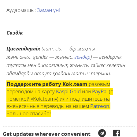
Аудармашы:
Заман үні
Сөздік
Цисгендерлік
(лат. cis, — бір жақты
және ағыл. gender — жыныс,
гендер
) — гендерлік
тұлғасы мен биологиялық жынысы сәйкес келетін
адамдарды атауға қолданылатын термин.
Поддержите работу Kok.team
разовым
переводом на карту
Kaspi Gold
или
PayPal
(с
пометкой «Kok.team») или подпишитесь на
ежемесячные переводы на нашем
Patreon
.
Большое спасибо!
Get updates wherever convenient
: