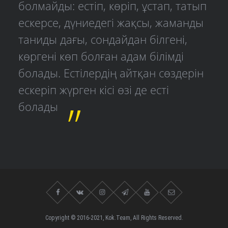
болмайды: естіп, көріп, ұстап, татып
ескерсе, дүниедегі жақсы, жаманды
таниды дағы, сондайдан білгені,
көргені көп болған адам білімді
болады. Естілердің айтқан сөздерін
ескеріп жүрген кісі өзі де есті
болады
Copyright © 2016-2021, Kok.Team, All Rights Reserved.