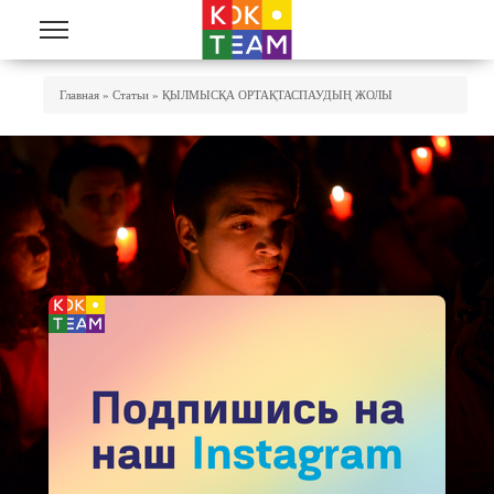
Skip to main content
You Are Here
Главная
»
Статьи
»
ҚЫЛМЫСҚА ОРТАҚТАСПАУДЫҢ ЖОЛЫ