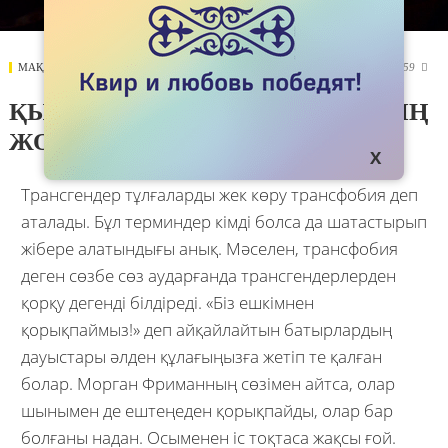
МАҚАЛАЛАР
21 NOVEMBER 2017
3959

ҚЫЛМЫСҚА ОРТАҚТАСПАУДЫҢ
ЖОЛЫ
Трансгендер тұлғаларды жек көру трансфобия деп
аталады. Бұл терминдер кімді болса да шатастырып
жібере алатындығы анық. Мәселен, трансфобия
деген сөзбе сөз аударғанда трансгендерлерден
қорқу дегенді білдіреді. «Біз ешкімнен
қорықпаймыз!» деп айқайлайтын батырлардың
дауыстары әлден құлағыңызға жетіп те қалған
болар. Морган Фриманның сөзімен айтса, олар
шынымен де ештеңеден қорықпайды, олар бар
болғаны надан. Осыменен іс тоқтаса жақсы ғой.