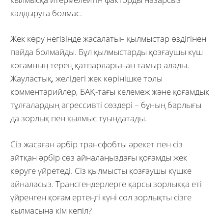
қалдыруға болмас.
Жек көру негізінде жасалатын қылмыстар өздігінен
пайда болмайды. Бұл қылмыстарды қозғаушы күш
қоғамның терең қатпарларынан тамыр алады.
Жауластық, желідегі жек көрінішке толы
комментарийлер, БАҚ-тағы келемеж және қоғамдық
тұлғалардың агрессивті сөздері – бұның барлығы
да зорлық пен қылмыс туындатады.
Сіз жасаған әрбір трансфобты әрекет пен сіз
айтқан әрбір сөз айналаңыздағы қоғамды жек
көруге үйретеді. Сіз қылмысты қозғаушы күшке
айналасыз. Трансгендерлерге қарсы зорлыққа еті
үйренген қоғам ертеңгі күні сол зорлықты сізге
қылмасына кім кепіл?