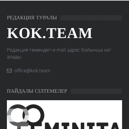
РЕДАКЦИЯ ТУРАЛЫ
KOK.TEAM
Редакция төмендегі e-mail адрес бойынша хат
алады.
office@kok.team
ПАЙДАЛЫ СІЛТЕМЕЛЕР