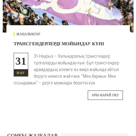
ЖАҢАЛЫҚТАР
ТРАНСГЕНДЕРЛЕРДІ МОЙЫНДАУ КҮНІ
31-Наурыз – Халықаралық трансгендер
31
тұлғаларды мойындау күні. Бұл трансгендер
адамдардың әлемге өз өмірі жайында айтып
НАУ
беруге немесе жай ғана: “Мен бармын. Мен
осындамын” – деуге мүмкіндік беретін күн.
АРЫ-ҚАРАЙ ОҚУ
СОҢҒЫ ЖАЗБАЛАР