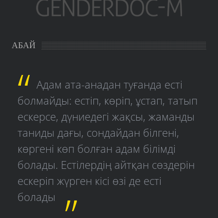
АБАЙ
Адам ата-анадан туғанда есті
болмайды: естіп, көріп, ұстап, татып
ескерсе, дүниедегі жақсы, жаманды
таниды дағы, сондайдан білгені,
көргені көп болған адам білімді
болады. Естілердің айтқан сөздерін
ескеріп жүрген кісі өзі де есті
болады