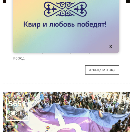
МАҚАЛАЛАР
ҚЫЛМЫСҚА ОРТАҚТАСПАУДЫҢ ЖОЛЫ
20 қараша – Трансгендерлерді еске алу күні.
21
Жыл сайын осы күнге орай түрлі активисттер
материал дайындайды. Көп жағдайда
ҚАР
өлтірілген адамдардың аты-жөні, жасы және
өлім себебін көрсететін ұзын-ұзын тізімдер жарық
көреді.
АРЫ-ҚАРАЙ ОҚУ
5651
