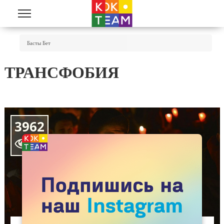
Skip to main content
You Are Here
Басты Бет
ТРАНСФОБИЯ
3962
