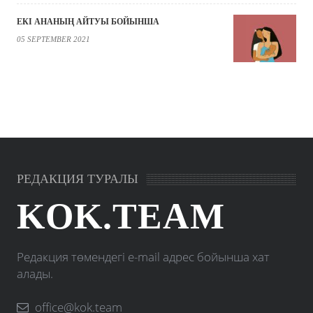
ЕКІ АНАНЫҢ АЙТУЫ БОЙЫНША
05 SEPTEMBER 2021
РЕДАКЦИЯ ТУРАЛЫ
KOK.TEAM
Редакция төмендегі e-mail адрес бойынша хат
алады.
office@kok.team