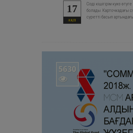
Сізді кішігірім куиз өт
17
болады. Карточкадағы сұ
суретті басып артындағ
АҚП
5630
