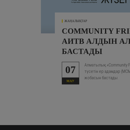
ЖАҢАЛЫҚТАР
COMMUNITY FR
АИТВ АЛДЫН А
БАСТАДЫ
Алматылық «Community 
07
түсетін ер адамдар (МС
жобасын бастады.
МАУ