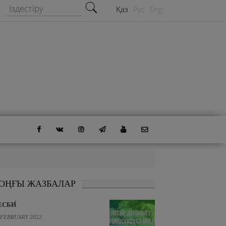
Іздестіру формасы
Іздестіру
Қаз
Рус
Eng
ОҢҒЫ ЖАЗБАЛАР
ЕСБИ́
 FEBRUARY 2022