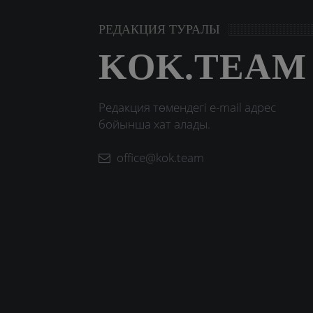
РЕДАКЦИЯ ТУРАЛЫ
KOK.TEAM
Редакция төмендегі e-mail адрес
бойынша хат алады.
office@kok.team