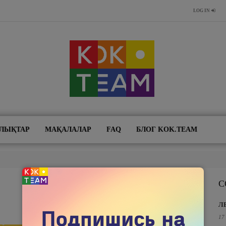
LOG IN
ЛЫҚТАР
МАҚАЛАЛАР
FAQ
БЛОГ KOK.TEAM
С
Л
17