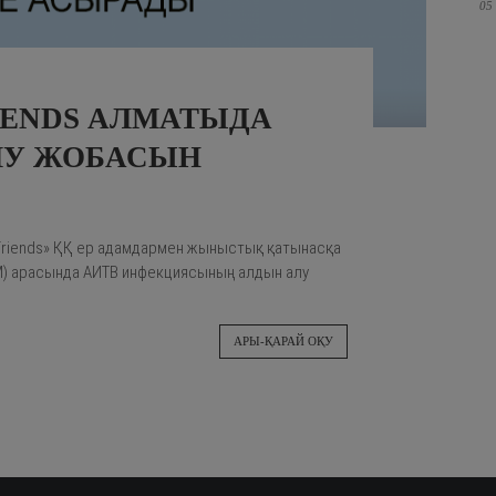
05
IENDS АЛМАТЫДА
ЛУ ЖОБАСЫН
Friends» ҚҚ ер адамдармен жыныстық қатынасқа
М) арасында АИТВ инфекциясының алдын алу
АРЫ-ҚАРАЙ ОҚУ