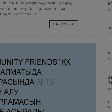
уге шақырамыз. Жауаптары таңқаларлық 4 сұрақ
К
рақты оқып, жауабын тауып көріңіз. Содан соң
07
ы жауабын көре аласыз.
АРЫ-ҚАРАЙ ОҚУ
Ж
30
Қ
08
Д
Т
08
Е
Б