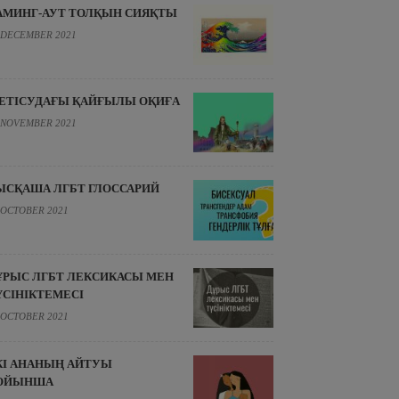
АМИНГ-АУТ ТОЛҚЫН СИЯҚТЫ
 DECEMBER 2021
ЕТІСУДАҒЫ ҚАЙҒЫЛЫ ОҚИҒА
 NOVEMBER 2021
ЫСҚАША ЛГБТ ГЛОССАРИЙ
 OCTOBER 2021
ҰРЫС ЛГБТ ЛЕКСИКАСЫ МЕН
ҮСІНІКТЕМЕСІ
 OCTOBER 2021
КІ АНАНЫҢ АЙТУЫ
ОЙЫНША