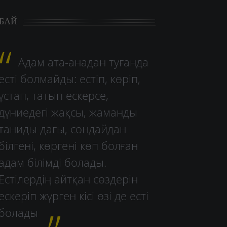
БАЙ
Адам ата-анадан туғанда
есті болмайды: естіп, көріп,
ұстап, татып ескерсе,
дүниедегі жақсы, жаманды
таниды дағы, сондайдан
білгені, көргені көп болған
адам білімді болады.
Естілердің айтқан сөздерін
ескеріп жүрген кісі өзі де есті
болады