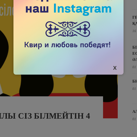
Г
Қ
16
Б
Е
Ә
01
Б
01
А
ЛЫ СІЗ БІЛМЕЙТІН 4
01