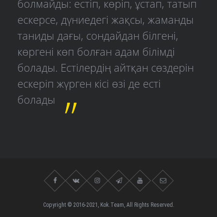
болмайды: естіп, көріп, ұстап, татып
ескерсе, дүниедегі жақсы, жаманды
таниды дағы, сондайдан білгені,
көргені көп болған адам білімді
болады. Естілердің айтқан сөздерін
ескеріп жүрген кісі өзі де есті
болады
Copyright © 2016-2021, Kok.Team, All Rights Reserved.