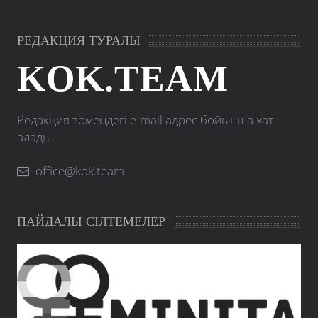
РЕДАКЦИЯ ТУРАЛЫ
KOK.TEAM
Редакция төмендегі e-mail адрес бойынша хат
алады.
office@kok.team
ПАЙДАЛЫ СІЛТЕМЕЛЕР