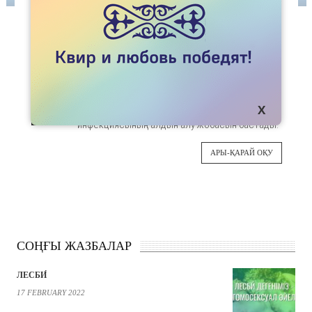
ЖАҢАЛЫҚТАР
COMMUNITY FRIENDS АЛМАТЫДА АИТВ
АЛДЫН АЛУ ЖОБАСЫН БАСТАДЫ
Алматылық «Community Friends» ҚҚ ер
07
адамдармен жыныстық қатынасқа түсетін ер
адамдар (МСМ) арасында АИТВ
МАУ
инфекциясының алдын алу жобасын бастады.
АРЫ-ҚАРАЙ ОҚУ
СОҢҒЫ ЖАЗБАЛАР
ЛЕСБИ́
17 FEBRUARY 2022