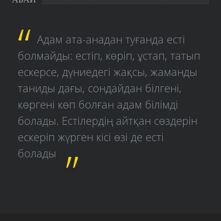
Адам ата-анадан туғанда есті
болмайды: естіп, көріп, ұстап, татып
ескерсе, дүниедегі жақсы, жаманды
таниды дағы, сондайдан білгені,
көргені көп болған адам білімді
болады. Естілердің айтқан сөздерін
ескеріп жүрген кісі өзі де есті
болады