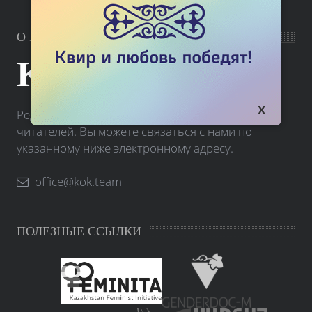
О РЕДАКЦИИ
KOK.TEAM
Редакция портала Kok.team принимает письма
читателей. Вы можете связаться с нами по
указанному ниже электронному адресу.
office@kok.team
ПОЛЕЗНЫЕ ССЫЛКИ