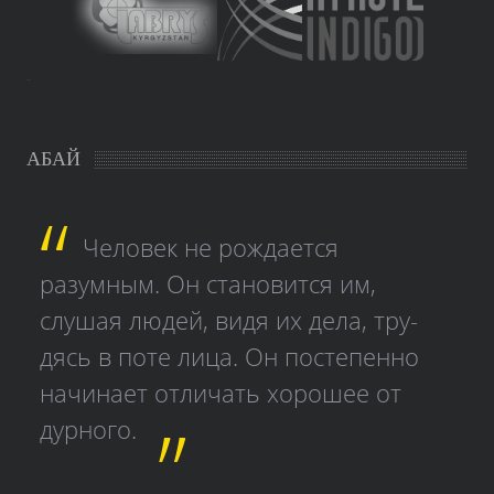
study czech
АБАЙ
Человек не рождается
разумным. Он становится им,
слушая людей, видя их дела, тру­
дясь в поте лица. Он постепенно
начинает отличать хорошее от
дурного.