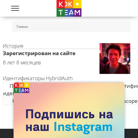
Перейти к основному содержанию
Вы Здесь
Главная
История
Зарегистрирован на сайте
8 лет 8 месяцев
Идентификаторы HybridAuth
Провайдер
Идентифи
идентификации
Facebook
https://www.facebook.com/app_scop