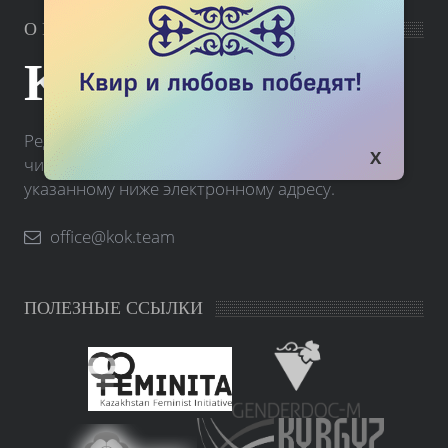
О РЕДАКЦИИ
KOK.TEAM
Редакция портала Kok.team принимает письма
читателей. Вы можете связаться с нами по
указанному ниже электронному адресу.
office@kok.team
ПОЛЕЗНЫЕ ССЫЛКИ