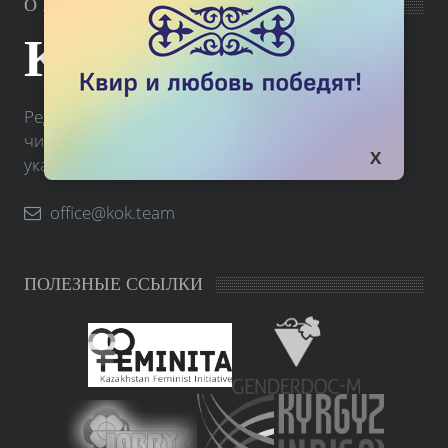
О РЕДАКЦИИ
KOK.TEAM
Редакция портала Kok.team принимает письма
читателей. Вы можете связаться с нами по
указанному ниже электронному адресу.
office@kok.team
ПОЛЕЗНЫЕ ССЫЛКИ