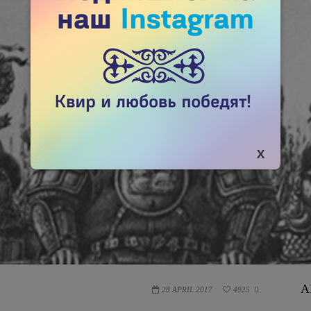
А
28 APRIL 2017
4925
