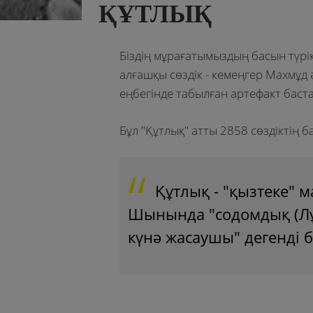
ҚҰТЛЫҚ
Біздің мұрағатымыздың басын түр
алғашқы сөздік - кемеңгер Махмұд 
еңбегінде табылған артефакт баст
Бұл "Құтлық" атты 2858 сөздіктің б
Құтлық - "қызтеке" 
Шынында "содомдық (Лұт
күнә жасаушы" дегенді бі