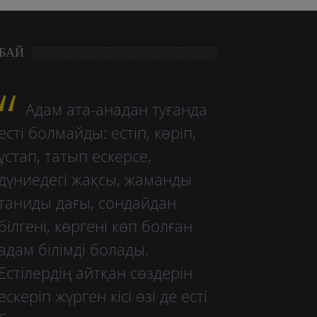
БАЙ
Адам ата-анадан туғанда
есті болмайды: естіп, көріп,
ұстап, татып ескерсе,
дүниедегі жақсы, жаманды
таниды дағы, сондайдан
білгені, көргені көп болған
адам білімді болады.
Естілердің айтқан сөздерін
ескеріп жүрген кісі өзі де есті