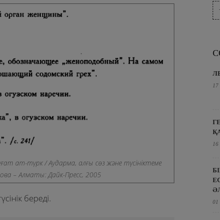
С
Л
17
Г
Қ
16
ғат ат-түрк / Аударма, алғы сөз және түсініктеме
Б
зова – Алматы: Дайк-Пресс, 2005
Е
Ә
үсінік береді.
01