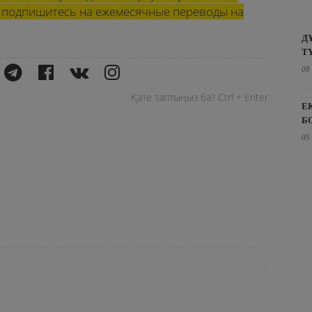
ли подпишитесь на ежемесячные переводы на
Д
Т
08
Қате таптыңыз ба? Ctrl + Enter
Е
Б
05