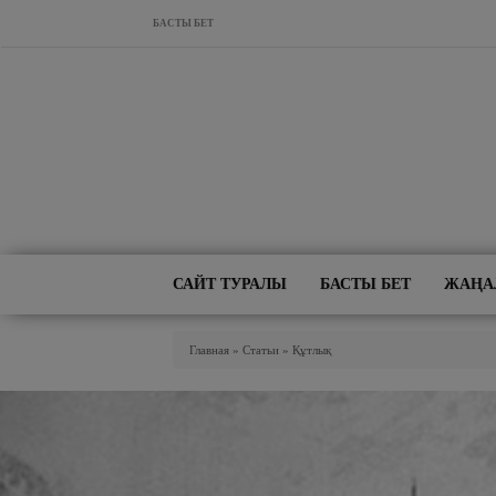
Skip to main content
БАСТЫ БЕТ
САЙТ ТУРАЛЫ
БАСТЫ БЕТ
ЖАҢА
You Are Here
Главная
»
Статьи
»
Құтлық