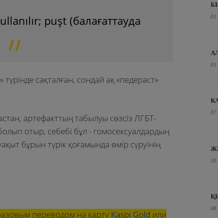
Б
ullanılır; puşt (балағаттауда
01
А
01
әк» түрінде сақталған, сондай ақ «педераст»
К
07
астан, артефакттың табылуы сөзсіз ЛГБТ-
болып отыр, себебі бұл - гомосексуалдардың
ақыт бұрын түрік қоғамында өмір сүруінің
Ж
30
Қ
08
азовым переводом на карту
Kaspi Gold
или