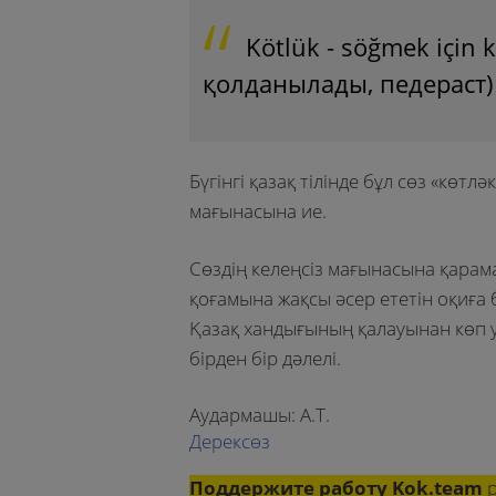
Kötlük - söğmek için k
қолданылады, педераст)
Бүгінгі қазақ тілінде бұл сөз «көтл
мағынасына ие.
Сөздің келеңсіз мағынасына қарам
қоғамына жақсы әсер ететін оқиға 
Қазақ хандығының қалауынан көп у
бірден бір дәлелі.
Аудармашы: А.Т.
Дерексөз
Поддержите работу Kok.team
р