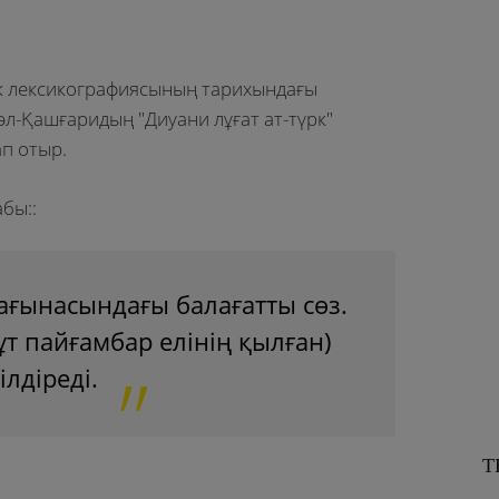
ік лексикографиясының тарихындағы
әл-Қашғаридың "Диуани лұғат ат-түрк"
ап отыр.
абы::
мағынасындағы балағатты сөз.
 пайғамбар елінің қылған)
лдіреді.
Т