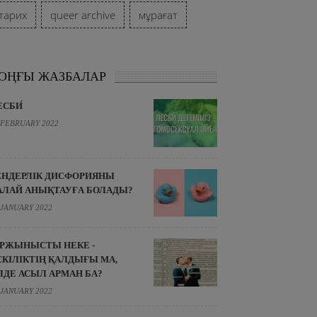
тарих
queer archive
мұрағат
ОҢҒЫ ЖАЗБАЛАР
ЕСБИ́
 FEBRUARY 2022
ЕНДЕРЛІК ДИСФОРИЯНЫ
АЛАЙ АНЫҚТАУҒА БОЛАДЫ?
 JANUARY 2022
ІРЖЫНЫСТЫ НЕКЕ -
СКІЛІКТІҢ ҚАЛДЫҒЫ МА,
ЛДЕ АСЫЛ АРМАН БА?
 JANUARY 2022