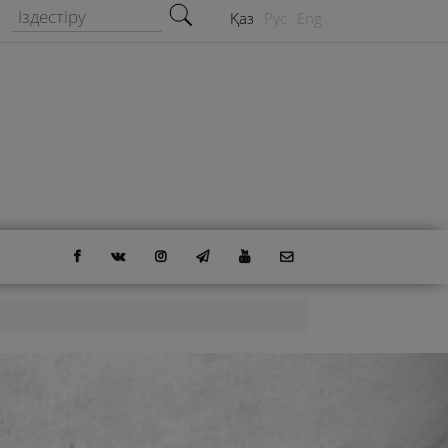
Іздестіру формасы
Іздестіру
Қаз
Рус
Eng