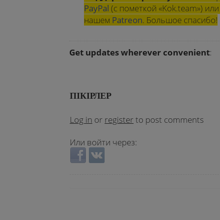
PayPal
(с пометкой «Kok.team») и
нашем
Patreon
. Большое спасибо!
Get updates wherever convenient
:
ПІКІРЛЕР
Log in
or
register
to post comments
Или войти через:
Login with Facebook
Login with VKontakte