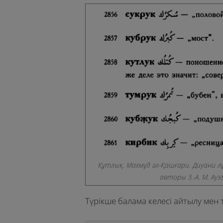
Құтлық. Махмұд әл-Қашғари. Диуани лұ
авторы З.-А. М. Ауэ
Түрікше балама келесі айтылу мен т