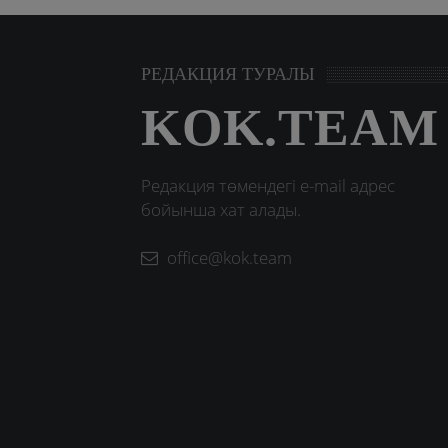
РЕДАКЦИЯ ТУРАЛЫ
KOK.TEAM
Редакция төмендегі e-mail адрес
бойынша хат алады.
office@kok.team