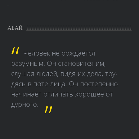
study czech
АБАЙ
Человек не рождается
разумным. Он становится им,
слушая людей, видя их дела, тру­
дясь в поте лица. Он постепенно
начинает отличать хорошее от
дурного.