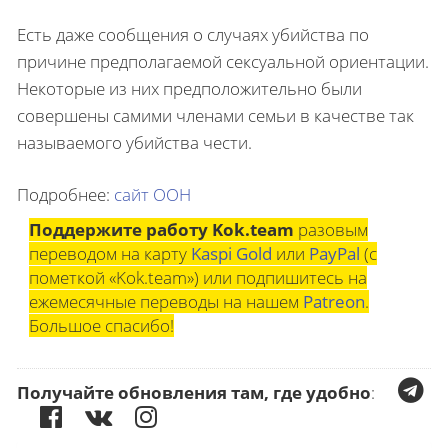
Есть даже сообщения о случаях убийства по
причине предполагаемой сексуальной ориентации.
Некоторые из них предположительно были
совершены самими членами семьи в качестве так
называемого убийства чести.
Подробнее:
сайт ООН
Поддержите работу Kok.team
разовым
переводом на карту
Kaspi Gold
или
PayPal
(с
пометкой «Kok.team») или подпишитесь на
ежемесячные переводы на нашем
Patreon
.
Большое спасибо!
Получайте обновления там, где удобно
: