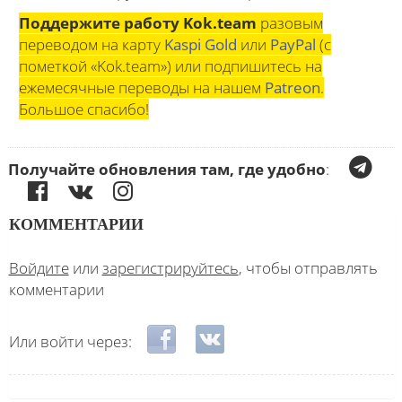
Поддержите работу Kok.team
разовым
переводом на карту
Kaspi Gold
или
PayPal
(с
пометкой «Kok.team») или подпишитесь на
ежемесячные переводы на нашем
Patreon
.
Большое спасибо!
Получайте обновления там, где удобно
:
КОММЕНТАРИИ
Войдите
или
зарегистрируйтесь
, чтобы отправлять
комментарии
Login with Facebook
Login with ВКонтакте
Или войти через: