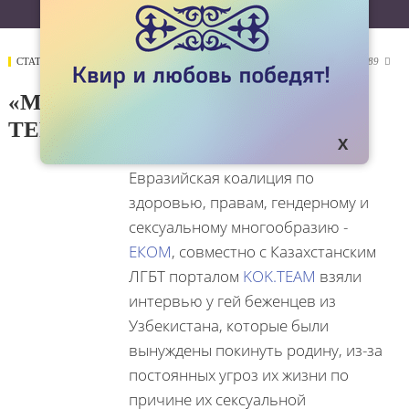
СТАТЬИ
10 НОЯБРЯ 2021
7289

«МЫ ЖЕ НЕ ВРАГИ, НЕ
ТЕРРОРИСТЫ»
Евразийская коалиция по
здоровью, правам, гендерному и
сексуальному многообразию -
ЕКОМ
, совместно с Казахстанским
ЛГБТ порталом
KOK.TEAM
взяли
интервью у гей беженцев из
Узбекистана, которые были
вынуждены покинуть родину, из-за
постоянных угроз их жизни по
причине их сексуальной