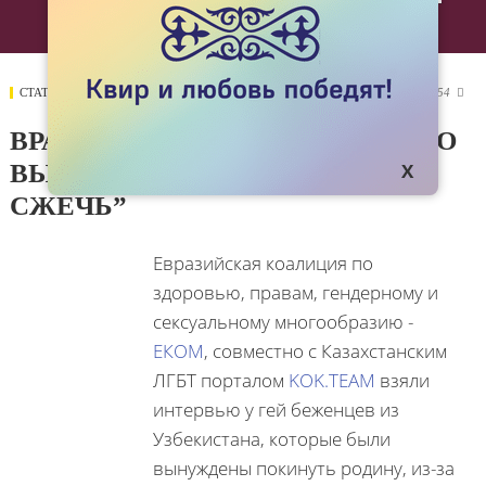
СТАТЬИ
10 НОЯБРЯ 2021
9554

ВРАЧИ ГОВОРИЛИ: "ВАС НУЖНО
ВЫВЕЗТИ НА ОСТРОВ И ТАМ
СЖЕЧЬ”
Евразийская коалиция по
здоровью, правам, гендерному и
сексуальному многообразию -
ЕКОМ
, совместно с Казахстанским
ЛГБТ порталом
KOK.TEAM
взяли
интервью у гей беженцев из
Узбекистана, которые были
вынуждены покинуть родину, из-за