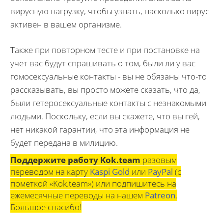
вирусную нагрузку, чтобы узнать, насколько вирус
активен в вашем организме.
Также при повторном тесте и при постановке на
учет вас будут спрашивать о том, были ли у вас
гомосексуальные контакты - вы не обязаны что-то
рассказывать, вы просто можете сказать, что да,
были гетеросексуальные контакты с незнакомыми
людьми. Поскольку, если вы скажете, что вы гей,
нет никакой гарантии, что эта информация не
будет передана в милицию.
Поддержите работу Kok.team
разовым
переводом на карту
Kaspi Gold
или
PayPal
(с
пометкой «Kok.team») или подпишитесь на
ежемесячные переводы на нашем
Patreon
.
Большое спасибо!