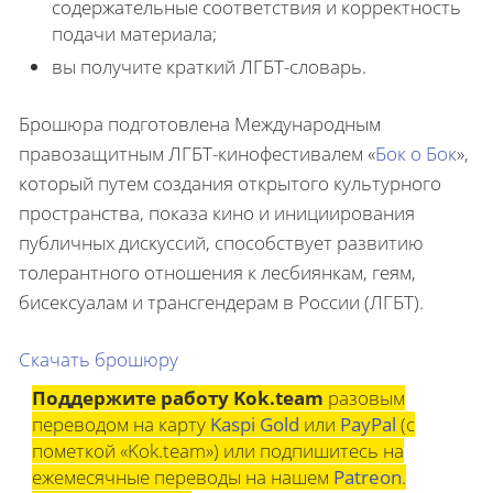
содержательные соответствия и корректность
подачи материала;
вы получите краткий ЛГБТ-словарь.
Брошюра подготовлена Международным
правозащитным ЛГБТ-кинофестивалем «
Бок о Бок
»,
который путем создания открытого культурного
пространства, показа кино и инициирования
публичных дискуссий, способствует развитию
толерантного отношения к лесбиянкам, геям,
бисексуалам и трансгендерам в России (ЛГБТ).
Скачать брошюру
Поддержите работу Kok.team
разовым
переводом на карту
Kaspi Gold
или
PayPal
(с
пометкой «Kok.team») или подпишитесь на
ежемесячные переводы на нашем
Patreon
.