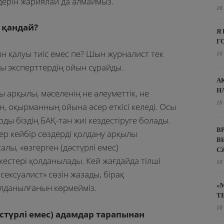
дерін жариялай да алмаймыз.
10
 қандай?
Я
Г
н қалуы тиіс емес пе? Шын журналист тек
10
лы эксперттердің ойын сұрайды.
А
Н
ы арқылы, мәселенің не әлеуметтік, не
10
 оқырманның ойына әсер еткісі келеді. Осы
ды біздің БАҚ-тан жиі кездестіруге болады.
В
ер кейбір сөздерді қолдану арқылы
В
лы, «өзгерген (дәстүрлі емес)
С
ркестері қолданылады. Кей жағдайда тілші
10
сексуалист» сөзін жазады, бірақ
«
олданылғанын көрмейміз.
Т
10
әстүрлі емес) адамдар тарапынан