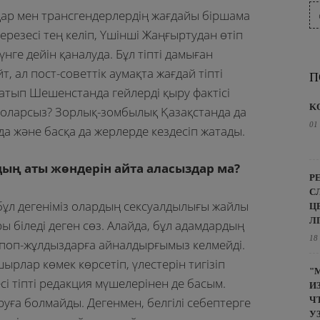
лдар мен трансгендерлердің жағдайы біршама
ерезесі тең келіп, Үшінші Жаңғыртудан өтіп
нге дейін қаналуда. Бұл тіпті дамыған
, ал пост-советтік аумақта жағдай тіпті
П
ратып Шешенстанда гейлерді қыру фактісі
K
боларсыз? Зорлық-зомбылық Қазақстанда да
01
а және басқа да жерлерде кездесіп жатады.
ың аты жөндерін айта аласыздар ма?
Р
С
бұл дегеніміз олардың сексуалдылығы жайлы
Ц
Л
 біледі деген сөз. Алайда, бұл адамдардың
18
 поп-жұлдыздарға айналдырғымыз келмейді.
ырлар көмек көрсетіп, үлестерін тигізіп
"
і тіпті редакция мүшелерінен де басым.
И
уға болмайды. Дегенмен, белгілі себептерге
Ч
У