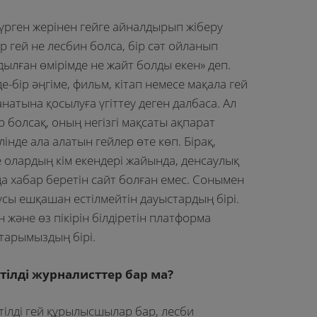
 жүрген жерінен гейге айналдырып жіберу
 гей не лесбин болса, бір сәт ойланып
лдылған өмірімде не жайт болды екен» деп.
де-бір әңгіме, фильм, кітап немесе мақала гей
натына қосылуға үгіттеу деген далбаса. Ал
р болсақ, оның негізгі мақсаты ақпарат
лінде ала алатын гейлер өте көп. Бірақ,
ге олардың кім екендері жайында, денсаулық
да хабар беретін сайт болған емес. Сонымен
аусы ешқашан естілмейтін дауыстардың бірі.
 және өз пікірін білдіретін платформа
ттарымыздың бірі.
тілді журналисттер бар ма?
қ тілді гей құрылысшылар бар, лесби