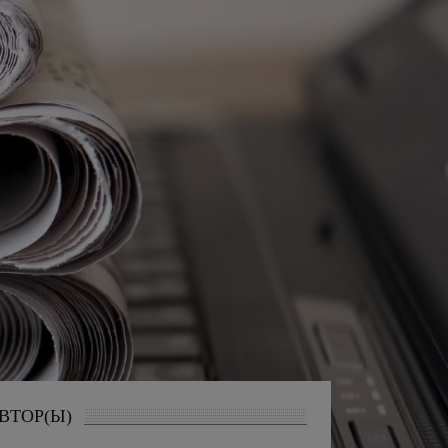
ВТОР(Ы)