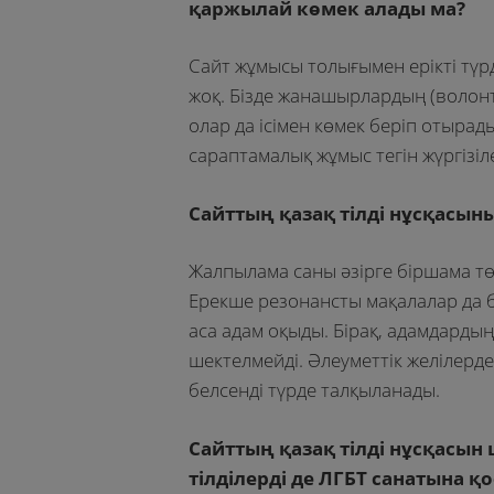
қаржылай көмек алады ма?
Сайт жұмысы толығымен ерікті түрд
жоқ. Бізде жанашырлардың (волонт
олар да ісімен көмек беріп отырад
сараптамалық жұмыс тегін жүргізіле
Сайттың қазақ тілді нұсқасы
Жалпылама саны әзірге біршама тө
Ерекше резонансты мақалалар да 
аса адам оқыды. Бірақ, адамдарды
шектелмейді. Әлеуметтік желілердег
белсенді түрде талқыланады.
Сайттың қазақ тілді нұсқасын
тілділерді де ЛГБТ санатына 