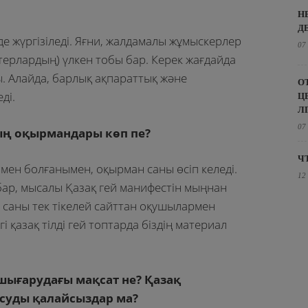
Н
Д
е жүргізіледі. Яғни, жалдамалы жұмыскерлер
07
ерлардың) үлкен тобы бар. Керек жағдайда
ы. Алайда, барлық ақпараттық және
О
ді.
Ц
Л
07
ның оқырмандары көп пе?
Ч
мен болғанымен, оқырман саны өсіп келеді.
12
бар, мысалы Қазақ гей манифестін мыңнан
ң саны тек тікелей сайттан оқушылармен
і қазақ тілді гей топтарда біздің материал
 шығарудағы мақсат не? Қазақ
қосуды қалайсыздар ма?