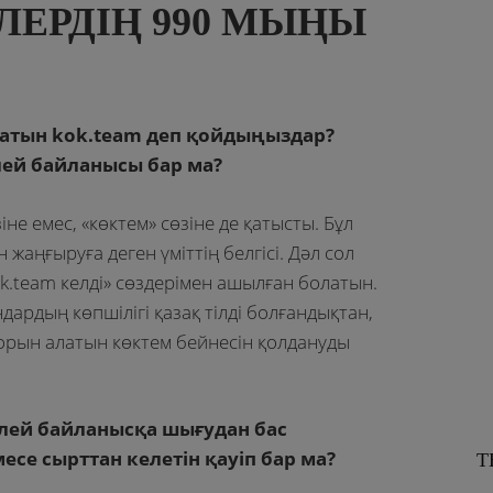
ЙЛЕРДІҢ 990 МЫҢЫ
 атын kok.team деп қойдыңыздар?
елей байланысы бар ма?
зіне емес, «көктем» сөзіне де қатысты. Бұл
 жаңғыруға деген үміттің белгісі. Дәл сол
ok.team келді» сөздерімен ашылған болатын.
ардың көпшілігі қазақ тілді болғандықтан,
орын алатын көктем бейнесін қолдануды
елей байланысқа шығудан бас
е сырттан келетін қауіп бар ма?
Т