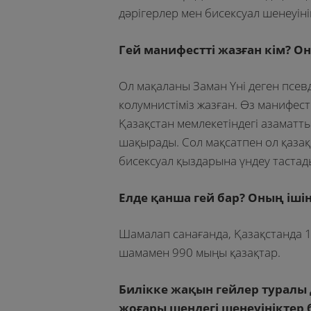
дәрігерлер мен бисексуал шенеуіні
Гей манифестті жазған кім? О
Ол мақаланы Заман Үні деген псев
колумнистіміз жазған. Өз манифест
Қазақстан мемлекетіндегі азаматт
шақырады. Сол мақсатпен ол қазақ
бисексуал қыздарына үндеу тастад
Елде қанша гей бар? Оның іші
Шамалап санағанда, Қазақстанда 1,
шамамен 990 мыңы қазақтар.
Билікке жақын гейлер туралы 
жоғары шендегі шенеуініктер б