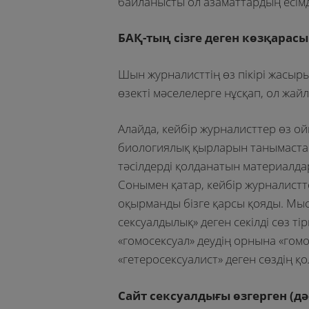
байланысты ол азаматтардың есім
БАҚ-тың сізге деген көзқарасы
Шын журналисттің өз пікірі жасыры
өзекті мәселелерге нұсқап, ол жай
Алайда, кейбір журналисттер өз ой
биологиялық қырларын танымастан,
тәсілдерді қолданатын материалдар
Сонымен қатар, кейбір журналистт
оқырманды бізге қарсы қояды. Мыса
сексуалдылық» деген секілді сөз ті
«гомосексуал» деудің орнына «гомо
«гетеросексуалист» деген сөздің қ
Сайт сексуалдығы өзгерген (д