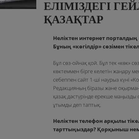
ЕЛІМІЗДЕГІ ГЕ
ҚАЗАҚТАР
Неліктен интернет порталдың
Бұның «көгілдір» сөзімен тік
Бұл сөз-ойнақ қой. Бұл тек «көк» сө
көктеммен бірге келетін жаңару мен
себеппен сайт 1-ші наурыз күні «K
Редакцияның біразы және оқырманд
қазақ дәстүрінде ерекше маңызды 
ұтымды деп таптық.
Неліктен телефон арқылы тік
тарттыңыздар? Қорқыныш немес