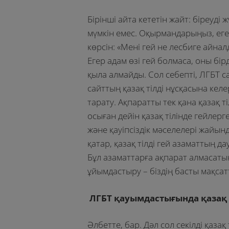
Бірінші айта кететін жайт: біреуді
мүмкін емес. Оқырмандарыңыз, егер
көрсін: «Мені гей не лесбиге айна
Егер адам өзі гей болмаса, оны бір
қыла алмайды. Сол себепті, ЛГБТ са
сайттың қазақ тілді нұсқасына келе
тарату. Ақпаратты тек қана қазақ ті
осыған дейін қазақ тілінде гейлер
және қауіпсіздік мәселелері жайын
қатар, қазақ тілді гей азаматтың д
Бұл азаматтарға ақпарат алмасатын
ұйымдастыру – біздің басты мақса
ЛГБТ қауымдастығында қазақ 
Әлбетте, бар. Дәл сол секілді қаза