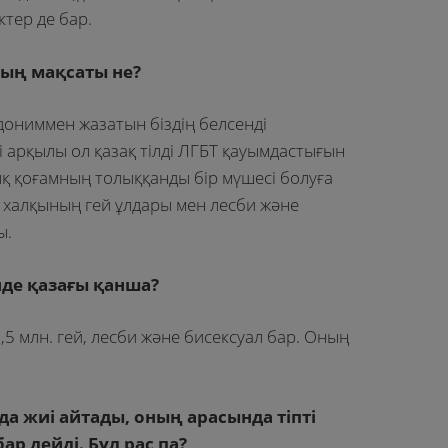
ктер де бар.
ның мақсаты не?
дониммен жазатын біздің белсенді
і арқылы ол қазақ тілді ЛГБТ қауымдастығын
ық қоғамның толыққанды бір мүшесі болуға
 халқының гей ұлдары мен лесби және
ы.
нде қазағы қанша?
5 млн. гей, лесби және бисексуал бар. Оның
да жиі айтады, оның арасында тіпті
ар дейді. Бұл рас па?