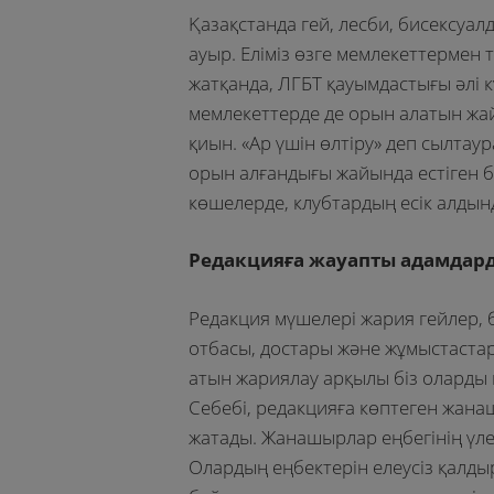
Қазақстанда гей, лесби, бисексуа
ауыр. Еліміз өзге мемлекеттермен т
жатқанда, ЛГБТ қауымдастығы әлі кү
мемлекеттерде де орын алатын жайт
қиын. «Ар үшін өлтіру» деп сылтау
орын алғандығы жайында естіген 
көшелерде, клубтардың есік алдынд
Редакцияға жауапты адамдард
Редакция мүшелері жария гейлер, 
отбасы, достары және жұмыстастары
атын жариялау арқылы біз оларды
Себебі, редакцияға көптеген жанаш
жатады. Жанашырлар еңбегінің үлес
Олардың еңбектерін елеусіз қалдыр