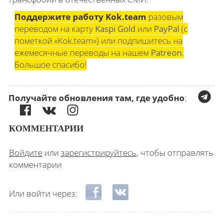
Поддержите работу Kok.team
разовым
переводом на карту
Kaspi Gold
или
PayPal
(с
пометкой «Kok.team») или подпишитесь на
ежемесячные переводы на нашем
Patreon
.
Большое спасибо!
Получайте обновления там, где удобно
:
КОММЕНТАРИИ
Войдите
или
зарегистрируйтесь
, чтобы отправлять
комментарии
Login with Facebook
Login with ВКонтакте
Или войти через: