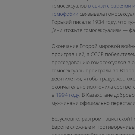
гомосексуалов
в связи с евреями 
гомофобии
связывала гомосексуал
Горький писал в 1934 году, что «у
„Уничтожьте гомосексуализм — фа
Окончание Второй мировой войны
проигравшей, а СССР победителем
преследованию гомосексуалов в об
гомосексуалы проиграли во Второ
десятилетия, чтобы градус жесток
окончательно исключила соответ
в
1994 году
. В Казахстане добров
мужчинами официально перестали 
Безусловно, разгром нацистской 
Европе сложные и противоречивые
привели европейские государства