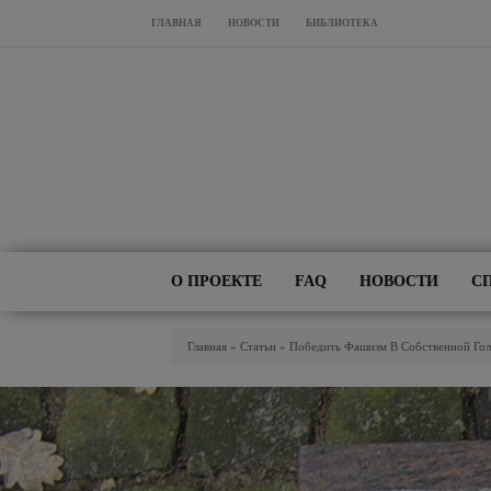
Перейти к основному содержанию
ГЛАВНАЯ
НОВОСТИ
БИБЛИОТЕКА
О ПРОЕКТЕ
FAQ
НОВОСТИ
С
Вы Здесь
Главная
»
Статьи
»
Победить Фашизм В Собственной Гол