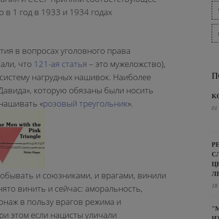
 в 1 год в 1933 и 1934 годах
атия в вопросах уголовного права
али, что
121-ая статья
– это мужеложство),
П
систему нагрудных нашивок. Наиболее
 Давида», которую обязаны были носить
K
 нашивать «
розовый треугольник
».
01
Р
С
Ц
побывать и союзниками, и врагами, винили
Л
18
нято винить и сейчас: аморальность,
онаж в пользу врагов режима и
"
ри этом если нацисты уличали
И