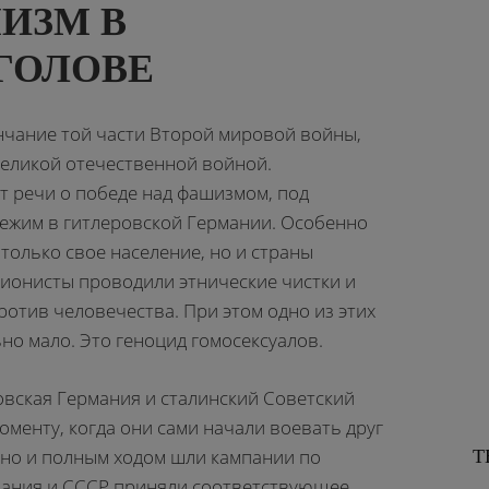
ИЗМ В
ГОЛОВЕ
ончание той части Второй мировой войны,
Великой отечественной войной.
 речи о победе над фашизмом, под
ежим в гитлеровской Германии. Особенно
 только свое население, но и страны
ционисты проводили этнические чистки и
отив человечества. При этом одно из этих
но мало. Это геноцид гомосексуалов.
ровская Германия и сталинский Советский
оменту, когда они сами начали воевать друг
авно и полным ходом шли кампании по
Т
мания и СССР приняли соответствующее