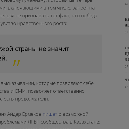
10
и, включающими в том числе, запрет на
ельзя не признавать тот факт, что победа
Н
чувство нравственного роста:
Д
07
жой страны не значит
О
Ц
ей.
Л
07
Ч
 высказываний, которые позволяют себе
12
ства и СМИ, позволяет ответственно
не есть продолжатели.
ан» Айдар Ермеков
пишет
о возможной
роблемами ЛГБТ-сообщества в Казахстане: