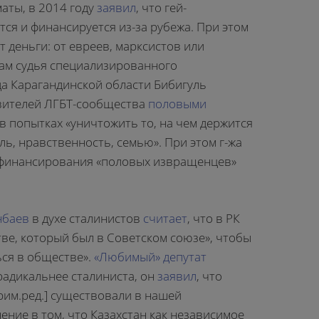
аты, в 2014 году
заявил
, что гей-
ся и финансируется из-за рубежа. При этом
ут деньги: от евреев, марксистов или
нам судья специализированного
а Карагандинской области Бибигуль
вителей ЛГБТ-сообщества
половыми
 в попытках «уничтожить то, на чем держится
ль, нравственность, семью». При этом г-жа
 финансирования «половых извращенцев»
нбаев
в духе сталинистов
считает
, что в РК
ве, который был в Советском союзе», чтобы
ься в обществе».
«Любимый» депутат
адикальнее сталиниста, он
заявил
, что
прим.ред.] существовали в нашей
ение в том, что Казахстан как независимое