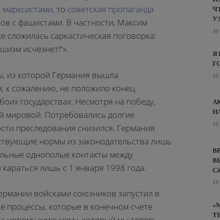
и марксистами
, то
советская пропаганда
Ч
У
ов с фашистами. В частности, Максим
10
же сложилась саркастическая поговорка:
шизм исчезнет!“».
Я
Г
, из которой Германия вышла
10
, к сожалению, не положило конец
оих государствах. Несмотря на победу,
А
Н
й мировой. Потребовались долгие
10
ости преследования снизился. Германия
ствующие нормы из законодательства лишь
В
ольные однополые контакты между
В
караться лишь с 1 января 1998 года.
С
10
Германии войсками союзников запустил в
 процессы, которые в конечном счете
«
Т
 к новому гуманизму, который мы теперь