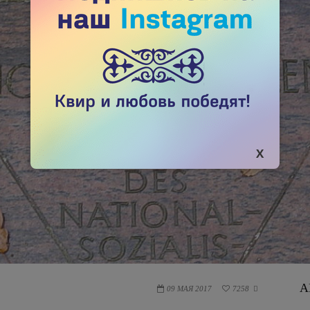
А
09 МАЯ 2017
7258
