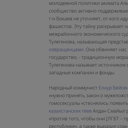
молодежной политики акимата Алм
сообщество активно поддерживает
г-н Бокаев не уточняет, от кого ид
фашистов. Эту тайну раскрывает 
межрайонного экономического суд
Тулегенова, называющая предста
извращенцами
. Она обвиняет нас
государство, - традиционную мора
Тулегенова называет источником
западные компании и фонды.
Народный коммунист
Елнур Бейсе
«нужно принять закон о мужеложст
гомосексуалы «стеснялись появит
казахстанских геев
Алдан Смайыл р
«против того, чтобы они [ЛГБТ – 
республике», а также выразил сомн