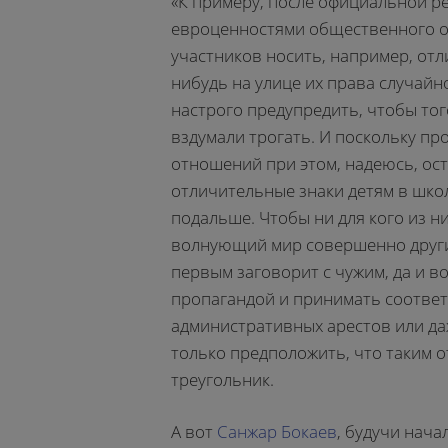
«К примеру, после официальной р
евроценностями общественного об
участников носить, например, отл
нибудь на улице их права случайн
настрого предупредить, чтобы того
вздумали трогать. И поскольку п
отношений при этом, надеюсь, ост
отличительные знаки детям в школ
подальше. Чтобы ни для кого из н
волнующий мир совершенно други
первым заговорит с чужим, да и в
пропагандой и принимать соотве
административных арестов или да
только предположить, что таким 
треугольник.
А вот
Санжар Бокаев
, будучи нач