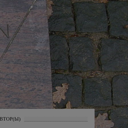
ВТОР(Ы)