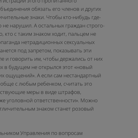
егистрации этого пропитанного
ъединения обязать его членов и других
ичительные знаки. Чтобы кто-нибудь где-
о не нарушил. А остальных граждан строго-
, кто с таким знаком ходит, пальцем не
ропаганда нетрадиционных сексуальных
анется под запретом, показывать эти
е и говорить им, чтобы держались от них
их в будущем не открылся этот «новый
х ощущений». А если сам нестандартный
ообще с любым ребенком, считать это
тствующие меры в виде штрафов,
же уголовной ответственности». Можно
отличительным знаком станет розовый
альником Управления по вопросам