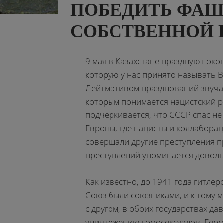
ПОБЕДИТЬ ФАШ
СОБСТВЕННОЙ 
9 мая в Казахстане празднуют ок
которую у нас принято называть 
Лейтмотивом празднований звучат
которым понимается нацистский р
подчеркивается, что СССР спас не
Европы, где нацисты и коллабора
совершали другие преступления пр
преступлений упоминается доволь
Как известно, до 1941 года гитле
Союз были союзниками, и к тому м
с другом, в обоих государствах д
уничтожению гомосексуалов. Гер