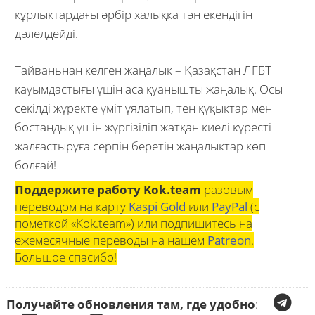
құрлықтардағы әрбір халыққа тән екендігін
дәлелдейді.
Тайваньнан келген жаңалық – Қазақстан ЛГБТ
қауымдастығы үшін аса қуанышты жаңалық. Осы
секілді жүректе үміт ұялатып, тең құқықтар мен
бостандық үшін жүргізіліп жатқан киелі күресті
жалғастыруға серпін беретін жаңалықтар көп
болғай!
Поддержите работу Kok.team
разовым
переводом на карту
Kaspi Gold
или
PayPal
(с
пометкой «Kok.team») или подпишитесь на
ежемесячные переводы на нашем
Patreon
.
Большое спасибо!
Получайте обновления там, где удобно
: