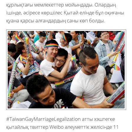
құрлықтағы мемлекеттер мойындады. Олардың
ішінде, әсіресе көршілес Қытай елінде бұл оқиғаны
қуана қарсы алғандардың саны көп болды.
#TaiwanGayMarriageLegalization атты хэштегке
қытайлық твиттер Weibo әлеуметтік желісінде 11