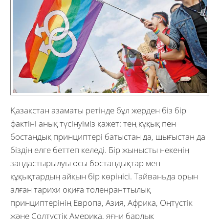
Қазақстан азаматы ретінде бұл жерден біз бір
фактіні анық түсінуіміз қажет: тең құқық пен
бостандық принциптері батыстан да, шығыстан да
біздің елге беттеп келеді. Бір жынысты некенің
заңдастырылуы осы бостандықтар мен
құқықтардың айқын бір көрінісі. Тайваньда орын
алған тарихи оқиға толенранттылық
принциптерінің Европа, Азия, Африка, Оңтүстік
және Солтүстік Америка, яғни барлық