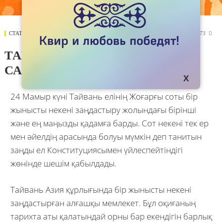
СТАТЬИ
27 МАЯ 2017
5773

ТАЙВАНЬНАН АЛАР
САБАҒЫМЫЗ
24 Мамыр күні Тайвань елінің Жоғарғы соты бір
жынысты некені заңдастыру жолындағы бірінші
және ең маңызды қадамға барды. Сот некені тек ер
мен әйелдің арасында болуы мүмкін деп танитын
заңды ел Конституциясымен үйлеспейтіндігі
жөнінде шешім қабылдады.
Тайвань Азия құрлығында бір жынысты некені
заңдастырған алғашқы мемлекет. Бұл оқиғаның
тарихта аты қалатындай орны бар екендігін барлық