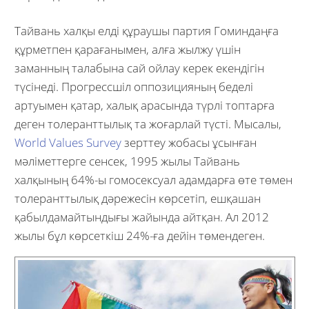
Тайвань халқы елді құраушы партия Гоминдаңға
құрметпен қарағанымен, алға жылжу үшін
заманның талабына сай ойлау керек екендігін
түсінеді. Прогрессшіл оппозицияның беделі
артуымен қатар, халық арасында түрлі топтарға
деген толеранттылық та жоғарлай түсті. Мысалы,
World Values Survey
зерттеу жобасы ұсынған
мәліметтерге сенсек, 1995 жылы Тайвань
халқының 64%-ы гомосексуал адамдарға өте төмен
толеранттылық дәрежесін көрсетіп, ешқашан
қабылдамайтындығы жайында айтқан. Ал 2012
жылы бұл көрсеткіш 24%-ға дейін төмендеген.