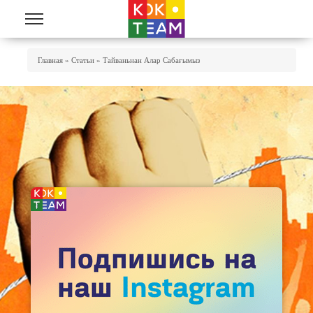
Перейти к основному содержанию
Вы Здесь
Главная
»
Статьи
»
Тайваньнан Алар Сабағымыз