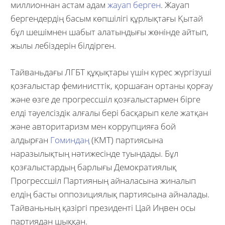
миллионнан астам адам
жауап берген
. Жауап
бергендердің басым көпшілігі құрлықтағы Қытай
бұл шешімнен шабыт алатындығы жөнінде айтып,
жылы лебіздерін білдірген.
Тайваньдағы ЛГБТ құқықтары үшін күрес жүргізуші
қозғалыстар феминисттік, қоршаған ортаны қорғау
және өзге де прогрессшіл қозғалыстармен бірге
елді тәуелсіздік алғалы бері басқарып келе жатқан
және авторитаризм мен коррупцияға бой
алдырған
Гоминдаң
(KMT) партиясына
наразылықтың нәтижесінде туындады. Бұл
қозғалыстардың барлығы Демократиялық
Прогрессшіл Партияның айналасына жиналып
елдің басты оппозициялық партиясына айналады.
Тайваньның қазіргі президенті Цай Иңвен осы
партиядан шыққан.