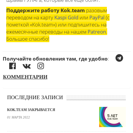
Поддержите работу Kok.team
разовым
переводом на карту
Kaspi Gold
или
PayPal
(с
пометкой «Kok.team») или подпишитесь на
ежемесячные переводы на нашем
Patreon
.
Большое спасибо!
Получайте обновления там, где удобно
:
КОММЕНТАРИИ
ПОСЛЕДНИЕ ЗАПИСИ
KOK.TEAM ЗАКРЫВАЕТСЯ
01 МАРТА 2022