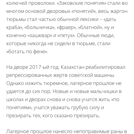
колючей проволоки. «Зэковские понятия» стали во
многом основой дворовых «понятий», весь жаргон
тюрьмы стал частью обычной лексики – «дать
краба», «больничка», «фраер», «блатной», ну и
конечно «зашквар» и «петух». Обычные люди,
которые никогда не сидели в тюрьме, стали
«ботать по фене».
На дворе 2017-ый год. Казахстан реабилитировал
репрессированных жертв советской машины.
Однако изжить тюремное, лагерное прошлое не
удается до сих пор. Новые и новые мальчишки в
школах и дворах снова и снова учатся жить «по
понятиям», учатся уважать грубую силу и
презирать тех, кого сказано презирать.
Лагерное прошлое нанесло непоправимые раны в