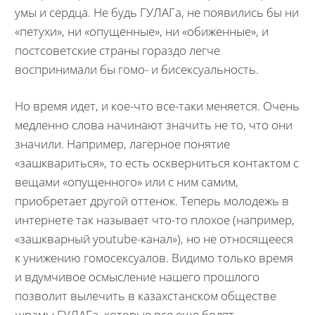
умы и сердца. Не будь ГУЛАГа, не появились бы ни
«петухи», ни «опущенные», ни «обиженные», и
постсоветские страны гораздо легче
воспринимали бы гомо- и бисексуальность.
Но время идет, и кое-что все-таки меняется. Очень
медленно слова начинают значить не то, что они
значили. Например, лагерное понятие
«зашквариться», то есть оскверниться контактом с
вещами «опущенного» или с ним самим,
приобретает другой оттенок. Теперь молодежь в
интернете так называет что-то плохое (например,
«зашкварный youtube-канал»), но не относящееся
к унижению гомосексуалов. Видимо только время
и вдумчивое осмысление нашего прошлого
позволит вылечить в казахстанском обществе
шрамы ГУЛАГа, которые все еще болят.