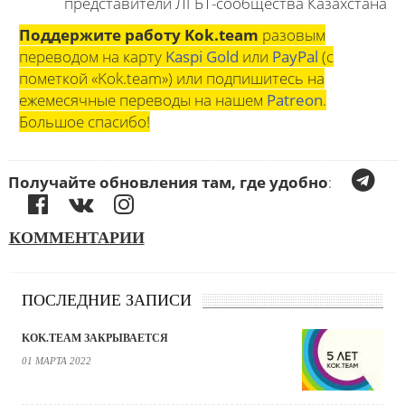
представители ЛГБТ-сообщества Казахстана
Поддержите работу Kok.team
разовым
переводом на карту
Kaspi Gold
или
PayPal
(с
пометкой «Kok.team») или подпишитесь на
ежемесячные переводы на нашем
Patreon
.
Большое спасибо!
Получайте обновления там, где удобно
:
КОММЕНТАРИИ
ПОСЛЕДНИЕ ЗАПИСИ
KOK.TEAM ЗАКРЫВАЕТСЯ
01 МАРТА 2022