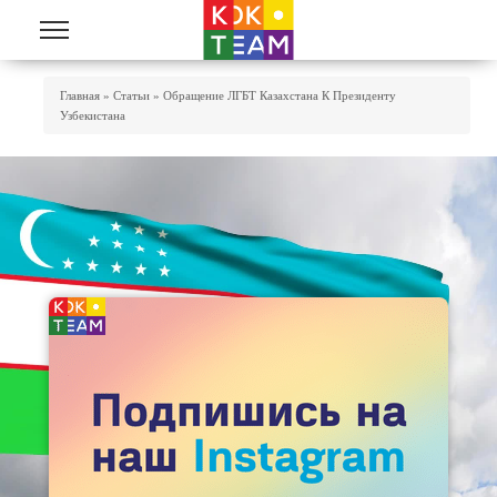
Перейти к основному содержанию
Вы Здесь
Главная
»
Статьи
»
Обращение ЛГБТ Казахстана К Президенту
Узбекистана