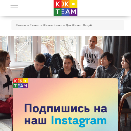
Перейти к основному содержанию
Вы Здесь
Главная
»
Статьи
»
Живые Книги – Для Живых Людей