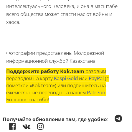
интеллектуального человека, и она в масштабе
всего общества может спасти нас от войны и
хаоса.
Фотографии предоставлены Молодежной
информационной службой Казахстана
Поддержите работу Kok.team
разовым
переводом на карту
Kaspi Gold
или
PayPal
(с
пометкой «Kok.team») или подпишитесь на
ежемесячные переводы на нашем
Patreon
.
Большое спасибо!
Получайте обновления там, где удобно
: