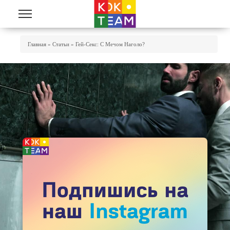
Перейти к основному содержанию
Вы Здесь
Главная
»
Статьи
»
Гей-Секс: С Мечом Наголо?