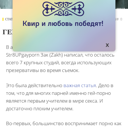
СТАТЬИ
25 СЕНТЯБРЯ 2017
9218

ГЕЙ-СЕКС: С МЕЧОМ НАГОЛО?
В августе 2017 года обозреватель сайта
Str8UPgayporn Зак (Zakh) написал, что осталось
всего 7 крупных студий, всегда использующих
презервативы во время съемок.
Это была действительно
важная статья
. Дело в
том, что для многих парней именно гей-порно
является первым учителем в мире секса. И
достаточно плохим учителем.
Во-первых, большинство воспринимает порно как