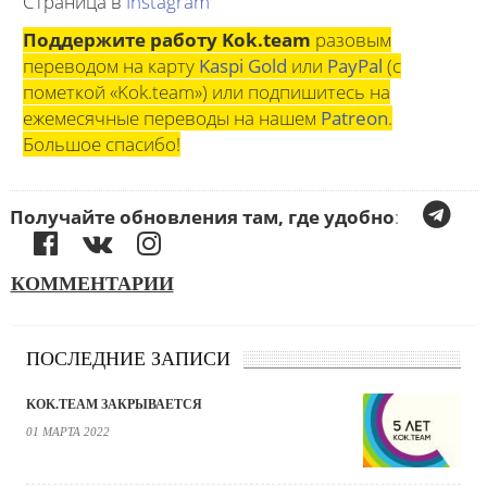
Страница в
Instagram
Поддержите работу Kok.team
разовым
переводом на карту
Kaspi Gold
или
PayPal
(с
пометкой «Kok.team») или подпишитесь на
ежемесячные переводы на нашем
Patreon
.
Большое спасибо!
Получайте обновления там, где удобно
:
КОММЕНТАРИИ
ПОСЛЕДНИЕ ЗАПИСИ
KOK.TEAM ЗАКРЫВАЕТСЯ
01 МАРТА 2022