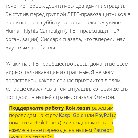
течение первых девяти месяцев администрации.
Выступив перед группой ЛГБТ-правозащитников в
Вашингтоне в субботу на национальном ужине
Human Rights Campaign (ЛГБТ-правозащитной
организации), Хиллари сказала, что “впереди нас
ждут тяжелые битвы”.
“Атаки на ЛГБТ-сообщество здесь, дома, и во всем
мире отталкивающие и страшные. Я не могу
представить, каково сейчас приходится людям,
которые оказались в той ситуации, которая до сих
пор царит в нашей стране”, сказала Клинтон.
Поддержите работу Kok.team
разовым
переводом на карту
Kaspi Gold
или
PayPal
(с
пометкой «Kok.team») или подпишитесь на
ежемесячные переводы на нашем
Patreon
.
Большое спасибо!