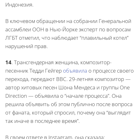
Индонезия.
В ключевом обращении на собрании Генеральной
ассамблеи ООН в Нью-Йорке эксперт по вопросам
ЛГБТ отметил, что наблюдает “плавильный котел”
нарушений прав.
14
.
Трансгендерная женщина, композитор-
песенник Тедди Гейгер
объявила
о процессе своего
перехода, передают BBC. 29-летняя композитор —
автор хитовых песен Шона Мендеса и группы One
Direction — объявила о “начале процесса”. Она
решила объявить об этом публично после вопроса
от фаната, который спросил, почему она “выглядит
так иначе в последнее время”.
В своем ответе в Instagram, она сказала: