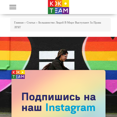
Перейти к основному содержанию
Вы Здесь
Главная
»
Статьи
»
Большинство Людей В Мире Выступают За Права
ЛГБТ