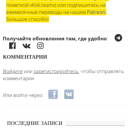
пометкой «Kok.team») или подпишитесь на
ежемесячные переводы на нашем
Patreon
.
Большое спасибо!
Получайте обновления там, где удобно
:
КОММЕНТАРИИ
Войдите
или
зарегистрируйтесь
, чтобы отправлять
комментарии
Login with Facebook
Login with ВКонтакте
Или войти через:
ПОСЛЕДНИЕ ЗАПИСИ