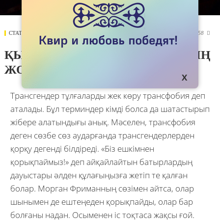
СТАТЬИ
21 НОЯБРЯ 2017
3958

ҚЫЛМЫСҚА ОРТАҚТАСПАУДЫҢ
ЖОЛЫ
Трансгендер тұлғаларды жек көру трансфобия деп
аталады. Бұл терминдер кімді болса да шатастырып
жібере алатындығы анық. Мәселен, трансфобия
деген сөзбе сөз аударғанда трансгендерлерден
қорқу дегенді білдіреді. «Біз ешкімнен
қорықпаймыз!» деп айқайлайтын батырлардың
дауыстары әлден құлағыңызға жетіп те қалған
болар. Морган Фриманның сөзімен айтса, олар
шынымен де ештеңеден қорықпайды, олар бар
болғаны надан. Осыменен іс тоқтаса жақсы ғой.