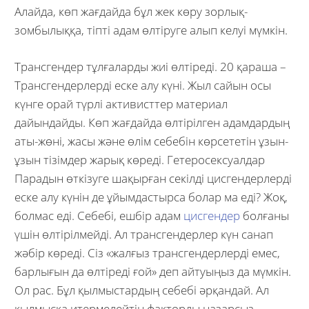
Алайда, көп жағдайда бұл жек көру зорлық-
зомбылыққа, тіпті адам өлтіруге алып келуі мүмкін.
Трансгендер тұлғаларды жиі өлтіреді. 20 қараша –
Трансгендерлерді еске алу күні. Жыл сайын осы
күнге орай түрлі активисттер материал
дайындайды. Көп жағдайда өлтірілген адамдардың
аты-жөні, жасы және өлім себебін көрсететін ұзын-
ұзын тізімдер жарық көреді. Гетеросексуалдар
Парадын өткізуге шақырған секілді цисгендерлерді
еске алу күнін де ұйымдастырса болар ма еді? Жоқ,
болмас еді. Себебі, ешбір адам
цисгендер
болғаны
үшін өлтірілмейді. Ал трансгендерлер күн санап
жәбір көреді. Сіз «жалғыз трансгендерлерді емес,
барлығын да өлтіреді ғой» деп айтуыңыз да мүмкін.
Ол рас. Бұл қылмыстардың себебі әрқандай. Ал
қылмысқа итермелейтін факторды назарсыз