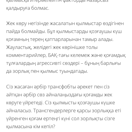
қалдыруға болмас.
Жек көру негізінде жасалатын қылмыстар өздігінен
пайда болмайды. Бұл қылмыстарды қозғаушы күш
қоғамның терең қатпарларынан тамыр алады.
Жауластық, желідегі жек көрінішке толы
комментарийлер, БАҚ-тағы келемеж және қоғамдық
тұлғалардың агрессивті сөздері – бұның барлығы
да зорлық пен қылмыс туындатады.
Сіз жасаған әрбір трансфобты әрекет пен сіз
айтқан әрбір сөз айналаңыздағы қоғамды жек
көруге үйретеді. Сіз қылмысты қозғаушы күшке
айналасыз. Трансгендерлерге қарсы зорлыққа еті
үйренген қоғам ертеңгі күні сол зорлықты сізге
қылмасына кім кепіл?