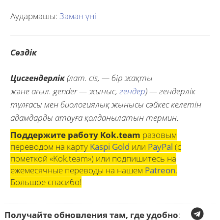
Аудармашы:
Заман үні
Сөздік
Цисгендерлік
(лат. cis, — бір жақты
және ағыл. gender — жыныс,
гендер
) — гендерлік
тұлғасы мен биологиялық жынысы сәйкес келетін
адамдарды атауға қолданылатын термин.
Поддержите работу Kok.team
разовым
переводом на карту
Kaspi Gold
или
PayPal
(с
пометкой «Kok.team») или подпишитесь на
ежемесячные переводы на нашем
Patreon
.
Большое спасибо!
Получайте обновления там, где удобно
: