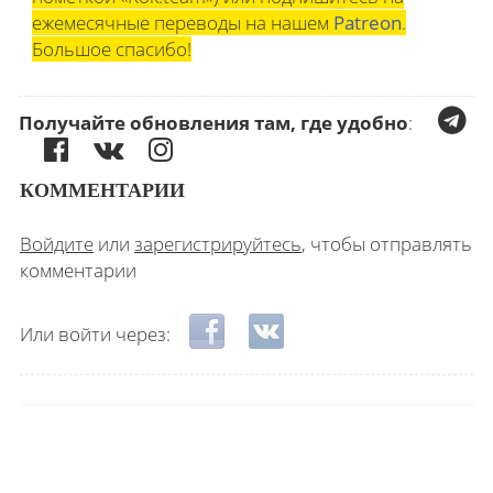
ежемесячные переводы на нашем
Patreon
.
Большое спасибо!
Получайте обновления там, где удобно
:
КОММЕНТАРИИ
Войдите
или
зарегистрируйтесь
, чтобы отправлять
комментарии
Login with Facebook
Login with ВКонтакте
Или войти через: