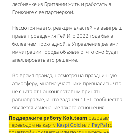
лесбиянке из Британии жить и работать в
Гонконге с ее партнеркой.
Несмотря на это, реакция властей на выигрыш
права проведения Гей Игр 2022 года была
более чем прохладной, а Управление делами
иммиграции города объявило, что оно будет
апеллировать это решение.
Во время прайда, несмотря на праздничную
атмосферу, многие участники признались, что
не считают Гонконг готовым принять
равноправие, и что задачей ЛГБТ-сообщества
является изменение такого отношения.
Поддержите работу Kok.team
разовым
переводом на карту
Kaspi Gold
или
PayPal
(с
пометкой «Kok.team») или подпишитесь на