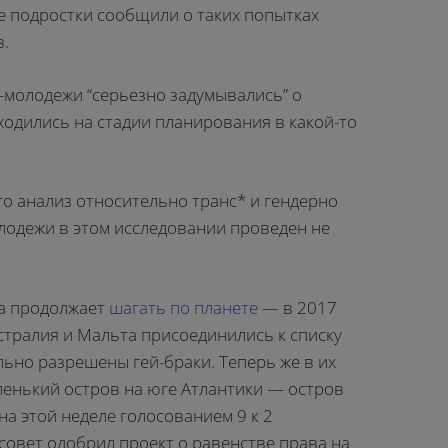
е подростки сообщили о таких попытках
в.
-молодежи “серьезно задумывались” о
ходились на стадии планирования в какой-то
то анализ относительно транс* и гендерно
одежи в этом исследовании проведен не
а продолжает
шагать по планете
— в 2017
стралия и Мальта присоединились к списку
льно разрешены гей-браки. Теперь же в их
ленький остров на юге Атлантики — остров
 на этой неделе голосованием 9 к 2
совет одобрил проект о равенстве права на