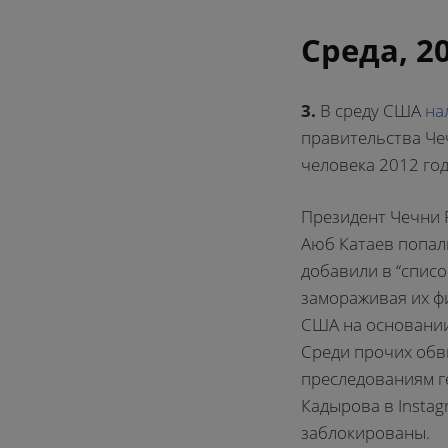
Среда, 2
3.
В среду США
на
правительства Чеч
человека 2012 год
Президент Чечни 
Аюб Катаев попали
добавили в “спис
замораживая их ф
США на основании
Среди прочих обв
преследованиям г
Кадырова в Insta
заблокированы.