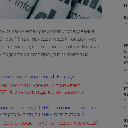
П
K
01
ь из дайджеста - результат исследования
Опрос 16 тыс. молодых людей показал, что
в течение года покончить с собой. В среде
Р
С
 подростков этот процент значится на
Ц
Л
18
ире впервые запущено ЛГБТ-радио
"
елам религии Индонезии призывает
И
БТ. Что на самом деле стоит за этими
Ч
У
апрещен въезд в США – его подозревают в
10
к террору в отношении геев в стране
Я
 – 25% опрошенных ЛГБ-подростков в США
Г