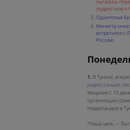
пытались поко
подростков о 
Однополые бра
Министр инос
встретился с 
Россию.
Понедель
1
.
В Тунисе, впер
радиостанция
, п
вещание с 15 дек
организации Шэмс
Нидерландов в Ту
“Наша цель — быть