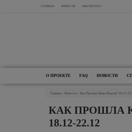
Перейти к основному содержанию
ГЛАВНАЯ
НОВОСТИ
БИБЛИОТЕКА
О ПРОЕКТЕ
FAQ
НОВОСТИ
С
Вы Здесь
Главная
»
Новости
»
Как Прошла Квир-Неделя? 18.12-22
КАК ПРОШЛА 
18.12-22.12