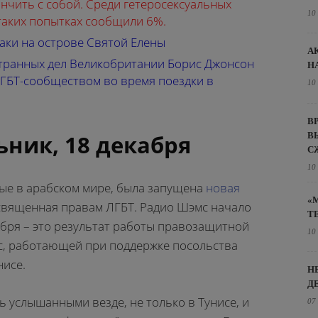
нчить с собой. Среди гетеросексуальных
10
таких попытках сообщили 6%.
ки на острове Святой Елены
А
транных дел Великобритании Борис Джонсон
Н
ЛГБТ-сообществом во время поездки в
10
В
В
ник, 18 декабря
С
10
вые в арабском мире, была запущена
новая
«
освященная правам ЛГБТ. Радио Шэмс начало
Т
абря – это результат работы правозащитной
10
, работающей при поддержке посольства
нисе.
Н
Д
 услышанными везде, не только в Тунисе, и
07