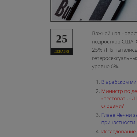
Важнейшая новост
25
подростков США. 
25% ЛГБ пытались 
ДЕКАБРЯ
гетеросексуальных
уровне 6%.
В арабском м
Министр по д
«пестовать» ЛГ
словами?
Главе Чечни з
причастности 
Исследование