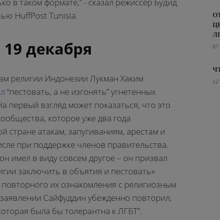
ко в таком формате,” - сказал режиссер Будид
ью HuffPost Tunisia.
О
Ц
Л
 19 декабря
07
Ч
ам религии Индонезии Лукман Хаким
12
ал
“пестовать, а не изгонять” угнетенных
а первый взгляд может показаться, что это
ообщества, которое уже два года
ой стране атакам, запугиваниям, арестам и
исле при поддержке членов правительства.
 он имел в виду совсем другое – он призвал
игии заключить в объятия и пестовать»
 повторного их ознакомления с религиозным
е заявлении Сайфуддин убежденно повторил,
 которая была бы толерантна к ЛГБТ”.