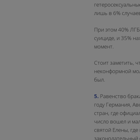
гетеросексуальны
лишь в 6% случае
При этом 40% ЛГБ
суициде, и 35% на
момент.
Стоит заметить, ч
неконформной мол
был.
5.
Равенство брак
году Германия, Ав
стран, где официа
число вошел и ма
святой Елены, где
законодательный 