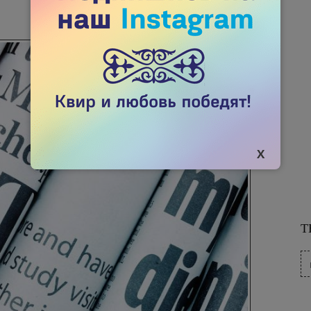
25 ДЕКАБРЯ 2017
3508

Т