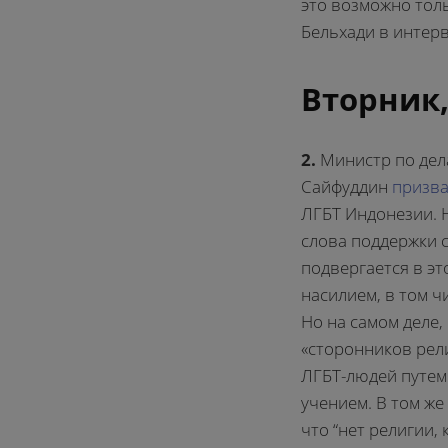
это возможно толь
Бельхади в интерв
Вторник,
2.
Министр по дел
Сайфуддин
призв
ЛГБТ Индонезии. Н
слова поддержки с
подвергается в эт
насилием, в том ч
Но на самом деле,
«сторонников рел
ЛГБТ-людей путем
учением. В том ж
что “нет религии,