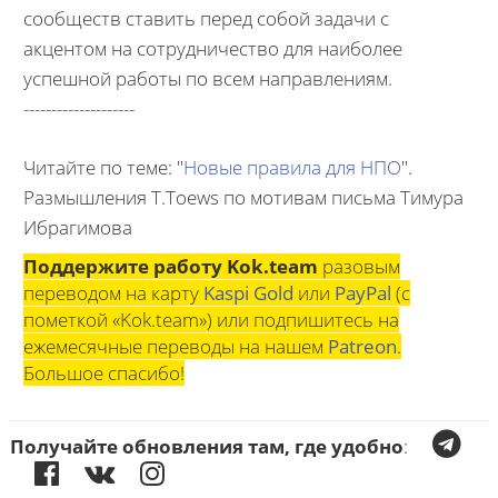
сообществ ставить перед собой задачи с
акцентом на сотрудничество для наиболее
успешной работы по всем направлениям.
--------------------
Читайте по теме: "
Новые правила для НПО
".
Размышления T.Toews по мотивам письма Тимура
Ибрагимова
Поддержите работу Kok.team
разовым
переводом на карту
Kaspi Gold
или
PayPal
(с
пометкой «Kok.team») или подпишитесь на
ежемесячные переводы на нашем
Patreon
.
Большое спасибо!
Получайте обновления там, где удобно
: