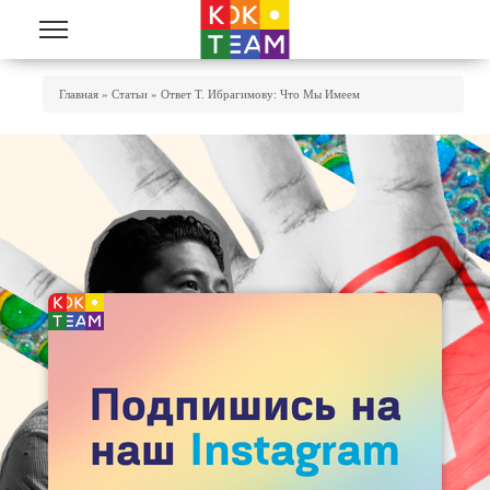
Перейти к основному содержанию
Вы Здесь
Главная
»
Статьи
»
Ответ Т. Ибрагимову: Что Мы Имеем