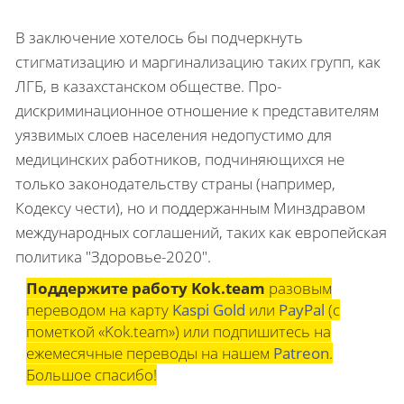
В заключение хотелось бы подчеркнуть
стигматизацию и маргинализацию таких групп, как
ЛГБ, в казахстанском обществе. Про-
дискриминационное отношение к представителям
уязвимых слоев населения недопустимо для
медицинских работников, подчиняющихся не
только законодательству страны (например,
Кодексу чести), но и поддержанным Минздравом
международных соглашений, таких как европейская
политика "Здоровье-2020".
Поддержите работу Kok.team
разовым
переводом на карту
Kaspi Gold
или
PayPal
(с
пометкой «Kok.team») или подпишитесь на
ежемесячные переводы на нашем
Patreon
.
Большое спасибо!